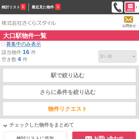
0
0
検討リスト
最近見た物件
お問合せ
大口駅物件一覧
募集中のみ表示
16
該当物件
件
4
空き数
件
駅で絞り込む
さらに条件を絞り込む
物件リクエスト
チェックした物件をまとめて
検討リストに追加
お問い合わせ