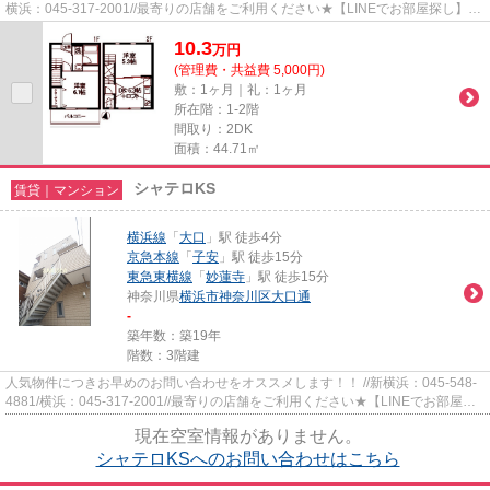
横浜：045-317-2001//最寄りの店舗をご利用ください★【LINEでお部屋探し】
【初期費用分割払い】【19時以...
10.3
万
円
(管理費・共益費 5,000円)
敷：1ヶ月｜礼：1ヶ月
所在階：1-2階
間取り：2DK
面積：44.71㎡
シャテロKS
賃貸｜マンション
横浜線
「
大口
」駅 徒歩4分
京急本線
「
子安
」駅 徒歩15分
東急東横線
「
妙蓮寺
」駅 徒歩15分
神奈川県
横浜市神奈川区
大口通
-
築年数：築19年
階数：3階建
人気物件につきお早めのお問い合わせをオススメします！！ //新横浜：045-548-
4881/横浜：045-317-2001//最寄りの店舗をご利用ください★【LINEでお部屋探
し】【初期費用分割払い】【19...
現在空室情報がありません。
シャテロKSへのお問い合わせはこちら