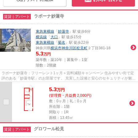
ラボーナ妙蓮寺
賃貸｜アパート
東急東横線
「
妙蓮寺
」駅 徒歩6分
横浜線
「
大口
」駅 徒歩15分
東急東横線
「
菊名
」駅 徒歩22分
神奈川県
横浜市神奈川区
松見町
２丁目381-18
5.3
万円
築年数：築10年 ｜募集中：
1室
階数：2階建
ラボーナ妙蓮寺：フリーレント1ヶ月＋賃料減額キャンペーン 住みやすい街で定
評のある「妙蓮寺駅」のお部屋です。 充実した設備と安心のセキュリティが魅力
のお部屋です。
5.3
万
円
(管理費・共益費 2,000円)
敷：0ヶ月｜礼：0ヶ月
所在階：1階
間取り：1R
面積：13.45㎡
グロワール松見
賃貸｜アパート