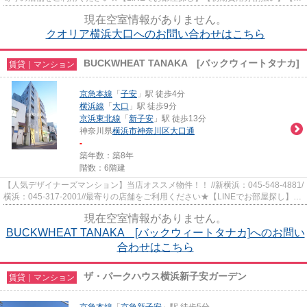
時以降も対応】まずはお気軽...
現在空室情報がありません。
クオリア横浜大口へのお問い合わせはこちら
BUCKWHEAT TANAKA [バックウィートタナカ]
賃貸｜マンション
京急本線
「
子安
」駅 徒歩4分
横浜線
「
大口
」駅 徒歩9分
京浜東北線
「
新子安
」駅 徒歩13分
神奈川県
横浜市神奈川区
大口通
-
築年数：築8年
階数：6階建
【人気デザイナーズマンション】当店オススメ物件！！ //新横浜：045-548-4881/
横浜：045-317-2001//最寄りの店舗をご利用ください★【LINEでお部屋探し】
【初期費用分割払い】【19時以...
現在空室情報がありません。
BUCKWHEAT TANAKA [バックウィートタナカ]へのお問い
合わせはこちら
ザ・パークハウス横浜新子安ガーデン
賃貸｜マンション
京急本線
「
京急新子安
」駅 徒歩5分