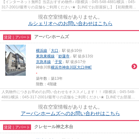
【インターネット無料】当店おすすめ物件♪ //新横浜：045-548-4881/横浜：045-
317-2001//最寄りの店舗をご利用ください★【LINEでお部屋探し】【初期費用分
割払い】【19時以降も対応】...
現在空室情報がありません。
ルシェリオへのお問い合わせはこちら
アーバンホームズ
賃貸｜アパート
横浜線
「
大口
」駅 徒歩10分
東急東横線
「
妙蓮寺
」駅 徒歩13分
京急本線
「
子安
」駅 徒歩17分
神奈川県
横浜市神奈川区
大口仲町
-
築年数：築13年
階数：4階建
人気物件につきお早めのお問い合わせをオススメします！！ //新横浜：045-548-
4881/横浜：045-317-2001//最寄りの店舗をご利用ください★【LINEでお部屋探
し】【初期費用分割払い】【19...
現在空室情報がありません。
アーバンホームズへのお問い合わせはこちら
クレセール神之木台
賃貸｜アパート