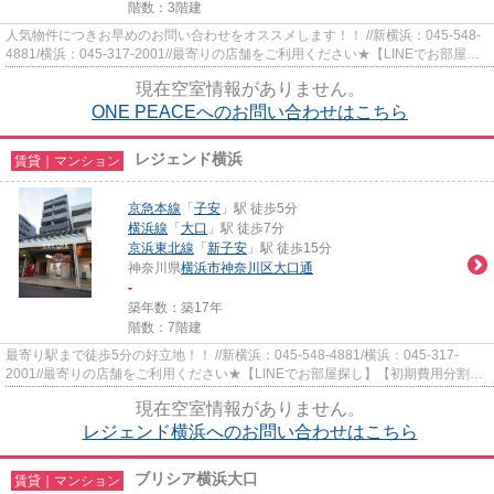
階数：3階建
人気物件につきお早めのお問い合わせをオススメします！！ //新横浜：045-548-
4881/横浜：045-317-2001//最寄りの店舗をご利用ください★【LINEでお部屋探
し】【初期費用分割払い】【19...
現在空室情報がありません。
ONE PEACEへのお問い合わせはこちら
レジェンド横浜
賃貸｜マンション
京急本線
「
子安
」駅 徒歩5分
横浜線
「
大口
」駅 徒歩7分
京浜東北線
「
新子安
」駅 徒歩15分
神奈川県
横浜市神奈川区
大口通
-
築年数：築17年
階数：7階建
最寄り駅まで徒歩5分の好立地！！ //新横浜：045-548-4881/横浜：045-317-
2001//最寄りの店舗をご利用ください★【LINEでお部屋探し】【初期費用分割払
い】【19時以降も対応】まずはお...
現在空室情報がありません。
レジェンド横浜へのお問い合わせはこちら
ブリシア横浜大口
賃貸｜マンション