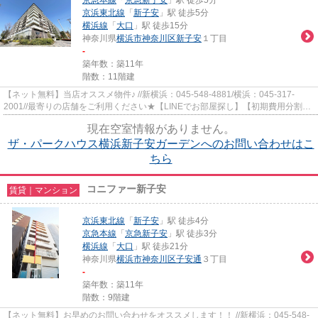
京浜東北線
「
新子安
」駅 徒歩5分
横浜線
「
大口
」駅 徒歩15分
神奈川県
横浜市神奈川区
新子安
１丁目
-
築年数：築11年
階数：11階建
【ネット無料】当店オススメ物件♪ //新横浜：045-548-4881/横浜：045-317-
2001//最寄りの店舗をご利用ください★【LINEでお部屋探し】【初期費用分割払
い】【19時以降も対応】まずはお...
現在空室情報がありません。
ザ・パークハウス横浜新子安ガーデンへのお問い合わせはこ
ちら
コニファー新子安
賃貸｜マンション
京浜東北線
「
新子安
」駅 徒歩4分
京急本線
「
京急新子安
」駅 徒歩3分
横浜線
「
大口
」駅 徒歩21分
神奈川県
横浜市神奈川区
子安通
３丁目
-
築年数：築11年
階数：9階建
【ネット無料】お早めのお問い合わせをオススメします！！ //新横浜：045-548-