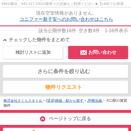
4881/横浜：045-317-2001//最寄りの店舗をご利用ください★【LINEでお部屋探
し】【初期費用分割払い】【19...
現在空室情報がありません。
コニファー新子安へのお問い合わせはこちら
該当公開件数
16
件 空き数
4
件
1-16
件表示
チェックした物件をまとめて
検討リストに追加
お問い合わせ
さらに条件を絞り込む
物件リクエスト
株式会社さくらスタイル
>
(賃貸)路線・駅から探す
>
JR横浜線
>
大口駅の賃貸
物件
ページトップに戻る