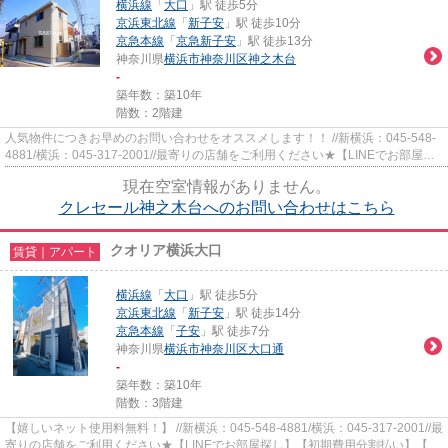
横浜線
「
大口
」駅 徒歩5分
京浜東北線
「
新子安
」駅 徒歩10分
京急本線
「
京急新子安
」駅 徒歩13分
神奈川県
横浜市神奈川区
神之木台
-
築年数：築10年
階数：2階建
人気物件につきお早めのお問い合わせをオススメします！！ //新横浜：045-548-
4881/横浜：045-317-2001//最寄りの店舗をご利用ください★【LINEでお部屋探
し】【初期費用分割払い】【19...
現在空室情報がありません。
クレセール神之木台へのお問い合わせはこちら
クオリア横浜大口
賃貸｜アパート
横浜線
「
大口
」駅 徒歩5分
京浜東北線
「
新子安
」駅 徒歩14分
京急本線
「
子安
」駅 徒歩7分
神奈川県
横浜市神奈川区
大口通
-
築年数：築10年
階数：3階建
【嬉しいネット使用料無料！】 //新横浜：045-548-4881/横浜：045-317-2001//最
寄りの店舗をご利用ください★【LINEでお部屋探し】【初期費用分割払い】【19