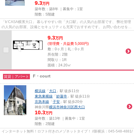
9.3
万円
築年数：築8年 ｜募集中：
1室
階数：5階建
「b’CASA横濱大口」 暮らすやすい街「大口駅」の人気のお部屋です、 弊社管理
の人気のお部屋、設備とセキュリティも充実でおすすめです。 お問い合わせをお
待ちしております。
9.3
万
円
(管理費・共益費 5,000円)
敷：0ヶ月｜礼：0ヶ月
所在階：2階
間取り：1R
面積：24.20㎡
F・court
賃貸｜アパート
横浜線
「
大口
」駅 徒歩11分
東急東横線
「
妙蓮寺
」駅 徒歩11分
京急本線
「
子安
」駅 徒歩20分
神奈川県
横浜市神奈川区
西大口
10.3
万円
築年数：築13年 ｜募集中：
1室
階数：2階建
インターネット無料！ロフト付きのメゾネットタイプ！ //新横浜：045-548-4881/