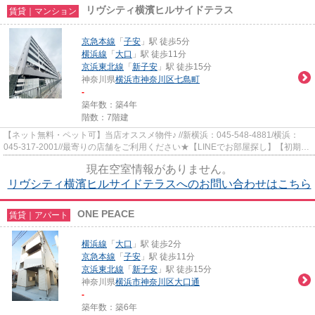
リヴシティ横濱ヒルサイドテラス
賃貸｜マンション
京急本線
「
子安
」駅 徒歩5分
横浜線
「
大口
」駅 徒歩11分
京浜東北線
「
新子安
」駅 徒歩15分
神奈川県
横浜市神奈川区
七島町
-
築年数：築4年
階数：7階建
【ネット無料・ペット可】当店オススメ物件♪ //新横浜：045-548-4881/横浜：
045-317-2001//最寄りの店舗をご利用ください★【LINEでお部屋探し】【初期費
用分割払い】【19時以降も対応...
現在空室情報がありません。
リヴシティ横濱ヒルサイドテラスへのお問い合わせはこちら
ONE PEACE
賃貸｜アパート
横浜線
「
大口
」駅 徒歩2分
京急本線
「
子安
」駅 徒歩11分
京浜東北線
「
新子安
」駅 徒歩15分
神奈川県
横浜市神奈川区
大口通
-
築年数：築6年