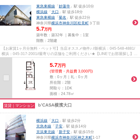
東急東横線
「
妙蓮寺
」駅 徒歩10分
横浜線
「
大口
」駅 徒歩18分
東急東横線
「
菊名
」駅 徒歩22分
神奈川県
横浜市神奈川区
松見町
３丁目
5.7
万円
築年数：築32年 ｜募集中：
1室
階数：2階建
【お家賃1ヶ月分無料・ペット可】当店オススメ物件♪ //新横浜：045-548-4881/
横浜：045-317-2001//最寄りの店舗をご利用ください★【LINEでお部屋探し】
【初期費用分割払い】【19時以降...
5.7
万
円
(管理費・共益費 3,000円)
敷：0ヶ月｜礼：0ヶ月
所在階：2階
間取り：1DK
面積：24.78㎡
b’CASA横濱大口
賃貸｜マンション
横浜線
「
大口
」駅 徒歩2分
京急本線
「
子安
」駅 徒歩14分
京浜東北線
「
新子安
」駅 徒歩15分
神奈川県
横浜市神奈川区
神之木町
1-17