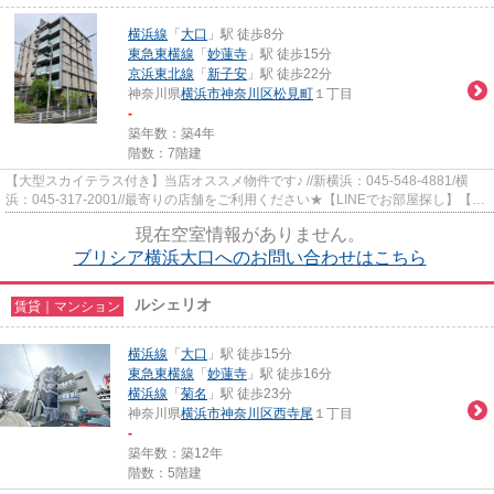
横浜線
「
大口
」駅 徒歩8分
東急東横線
「
妙蓮寺
」駅 徒歩15分
京浜東北線
「
新子安
」駅 徒歩22分
神奈川県
横浜市神奈川区
松見町
１丁目
-
築年数：築4年
階数：7階建
【大型スカイテラス付き】当店オススメ物件です♪ //新横浜：045-548-4881/横
浜：045-317-2001//最寄りの店舗をご利用ください★【LINEでお部屋探し】【初
期費用分割払い】【19時以降も...
現在空室情報がありません。
ブリシア横浜大口へのお問い合わせはこちら
ルシェリオ
賃貸｜マンション
横浜線
「
大口
」駅 徒歩15分
東急東横線
「
妙蓮寺
」駅 徒歩16分
横浜線
「
菊名
」駅 徒歩23分
神奈川県
横浜市神奈川区
西寺尾
１丁目
-
築年数：築12年
階数：5階建