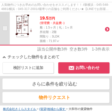
人気物件につきお早めのお問い合わせをオススメします！！ //新横浜：045-548-
4881/横浜：045-317-2001//最寄りの店舗をご利用ください★【LINEでお部屋探
し】【初期費用分割払い】【19...
19.5
万
円
(管理費・共益費 -)
敷：1.5ヶ月｜礼：1ヶ月
所在階：2階
間取り：3LDK
面積：71.97㎡
該当公開件数
3
件 空き数
3
件
1-3
件表示
チェックした物件をまとめて
検討リストに追加
お問い合わせ
さらに条件を絞り込む
物件リクエスト
株式会社さくらスタイル
>
(賃貸)地域から探す
>
大和市の賃貸物件