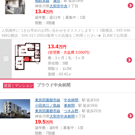
相鉄本線
「
瀬谷
」駅 徒歩28分
神奈川県
大和市
中央
２丁目
13.4
万円
築年数：築11年 ｜募集中：
1室
階数：3階建
人気物件につきお早めのお問い合わせをオススメします！！ //新横浜：045-548-
4881/横浜：045-317-2001//最寄りの店舗をご利用ください★【LINEでお部屋探
し】【初期費用分割払い】【19...
13.4
万
円
(管理費・共益費 3,000円)
敷：1ヶ月｜礼：1ヶ月
所在階：3階
間取り：1LDK
面積：43.41㎡
プラウド中央林間
賃貸｜マンション
東急田園都市線
「
中央林間
」駅 徒歩5分
小田急江ノ島線
「
東林間
」駅 徒歩19分
東急田園都市線
「
つきみ野
」駅 徒歩22分
神奈川県
大和市
中央林間
５丁目
19.5
万円
築年数：築6年 ｜募集中：
1室
階数：7階建