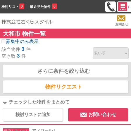
0
0
検討リスト
最近見た物件
お問合せ
大和市 物件一覧
募集中のみ表示
3
該当物件
件
3
空き数
件
さらに条件を絞り込む
物件リクエスト
チェックした物件をまとめて
検討リストに追加
お問い合わせ
マノワールⅠ
賃貸｜アパート