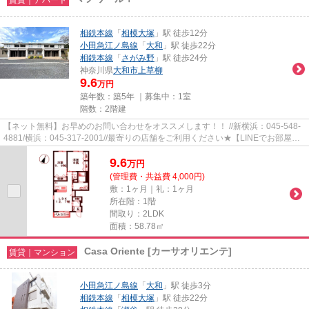
相鉄本線
「
相模大塚
」駅 徒歩12分
小田急江ノ島線
「
大和
」駅 徒歩22分
相鉄本線
「
さがみ野
」駅 徒歩24分
神奈川県
大和市
上草柳
9.6
万円
築年数：築5年 ｜募集中：
1室
階数：2階建
【ネット無料】お早めのお問い合わせをオススメします！！ //新横浜：045-548-
4881/横浜：045-317-2001//最寄りの店舗をご利用ください★【LINEでお部屋探
し】【初期費用分割払い】【19...
9.6
万
円
(管理費・共益費 4,000円)
敷：1ヶ月｜礼：1ヶ月
所在階：1階
間取り：2LDK
面積：58.78㎡
Casa Oriente [カーサオリエンテ]
賃貸｜マンション
小田急江ノ島線
「
大和
」駅 徒歩3分
相鉄本線
「
相模大塚
」駅 徒歩22分