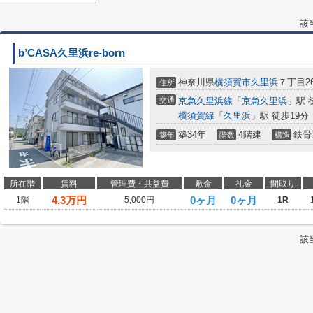
該
b’CASA久里浜re-born
神奈川県
横須賀市
久里浜
７丁目26
住所
交通
京急久里浜線
「
京急久里浜
」駅 
横須賀線
「
久里浜
」駅 徒歩19分
築34年
4階建
鉄骨
築年
階数
構造
所在階
賃料
管理費・共益費
敷金
礼金
間取り
4.3
万円
0ヶ月
0ヶ月
1階
5,000円
1R
該