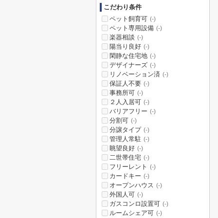
こだわり条件
ペット飼育可
(-)
ペット専用設備
(-)
楽器相談
(-)
陽当り良好
(-)
閑静な住宅地
(-)
デザイナーズ
(-)
リノベーション済
(-)
保証人不要
(-)
事務所可
(-)
２人入居可
(-)
バリアフリー
(-)
分割可
(-)
分譲タイプ
(-)
管理人常駐
(-)
眺望良好
(-)
二世帯住宅
(-)
フリーレント
(-)
カードキー
(-)
オープンハウス
(-)
外国人可
(-)
ガスコンロ設置可
(-)
ルームシェア可
(-)