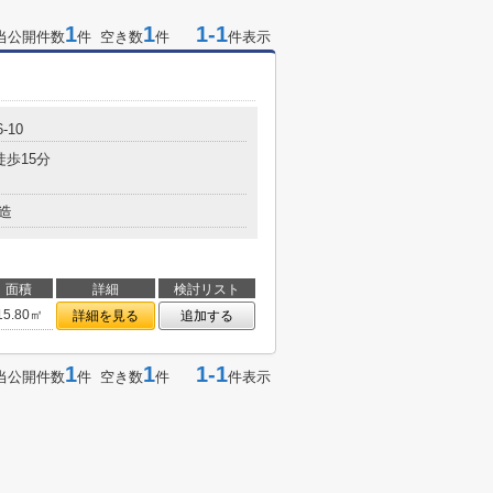
1
1
1-1
当公開件数
件 空き数
件
件表示
-10
徒歩15分
造
面積
詳細
検討リスト
15.80㎡
詳細を見る
追加する
1
1
1-1
当公開件数
件 空き数
件
件表示