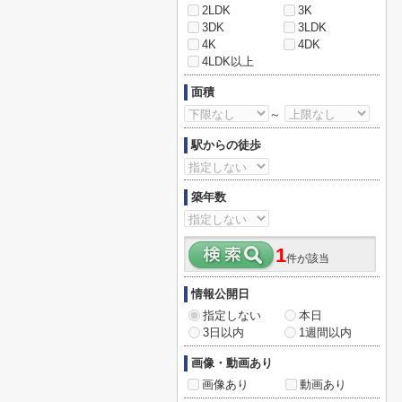
2LDK
3K
3DK
3LDK
4K
4DK
4LDK以上
面積
～
駅からの徒歩
築年数
1
件が該当
情報公開日
指定しない
本日
3日以内
1週間以内
画像・動画あり
画像あり
動画あり