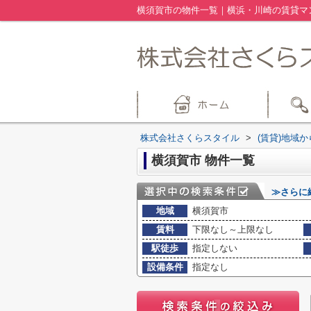
横須賀市の物件一覧｜横浜・川崎の賃貸マ
株式会社さくらスタイル
>
(賃貸)地域
横須賀市 物件一覧
≫さらに
地域
横須賀市
賃料
下限なし～上限なし
駅徒歩
指定しない
設備条件
指定なし