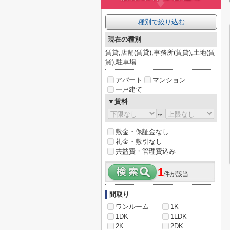
種別で絞り込む
現在の種別
賃貸,店舗(賃貸),事務所(賃貸),土地(賃
貸),駐車場
アパート
マンション
一戸建て
▼賃料
～
敷金・保証金なし
礼金・敷引なし
共益費・管理費込み
1
件が該当
間取り
ワンルーム
1K
1DK
1LDK
2K
2DK