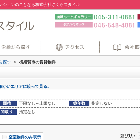
ンションのことなら株式会社さくらスタイル
から探す
>
横須賀市の賃貸物件
細かいエリアに絞って見る。
面積
下限なし～上限なし
築年数
指定しない
間取り
指定なし
並び順：
空室物件のみ表示