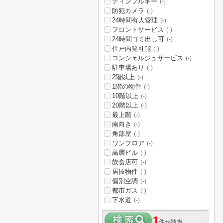
ディンプルキー
(-)
防犯カメラ
(-)
24時間有人管理
(-)
フロントサービス
(-)
24時間ゴミ出し可
(-)
住戸内覧可能
(-)
コンシェルジュサービス
(-)
駐車場あり
(-)
2階以上
(-)
1階の物件
(-)
10階以上
(-)
20階以上
(-)
最上階
(-)
南向き
(-)
角部屋
(-)
ワンフロア
(-)
高層ビル
(-)
飲食店可
(-)
居抜物件
(-)
個別空調
(-)
都市ガス
(-)
下水道
(-)
1
件が該当