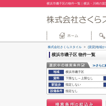
横浜市磯子区の物件一覧｜横浜・川崎の賃
株式会社さくらスタイル
>
(賃貸)地域
横浜市磯子区 物件一覧
≫さらに
地域
横浜市磯子区
賃料
下限なし～上限なし
駅徒歩
指定しない
設備条件
指定なし