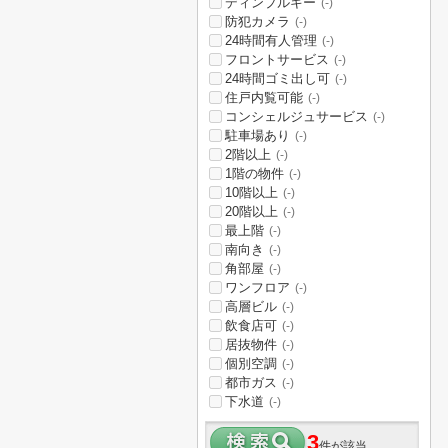
ディンプルキー
(-)
防犯カメラ
(-)
24時間有人管理
(-)
フロントサービス
(-)
24時間ゴミ出し可
(-)
住戸内覧可能
(-)
コンシェルジュサービス
(-)
駐車場あり
(-)
2階以上
(-)
1階の物件
(-)
10階以上
(-)
20階以上
(-)
最上階
(-)
南向き
(-)
角部屋
(-)
ワンフロア
(-)
高層ビル
(-)
飲食店可
(-)
居抜物件
(-)
個別空調
(-)
都市ガス
(-)
下水道
(-)
3
件が該当