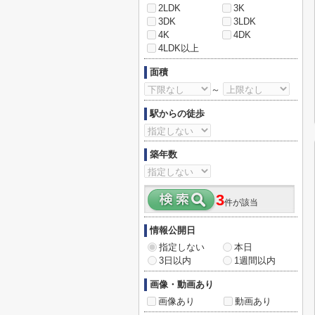
2LDK
3K
3DK
3LDK
4K
4DK
4LDK以上
面積
～
駅からの徒歩
築年数
3
件が該当
情報公開日
指定しない
本日
3日以内
1週間以内
画像・動画あり
画像あり
動画あり