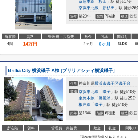
京急本線
「
杉田
」駅 徒歩17分
京浜東北線
「
新杉田
」駅 徒歩26
築20年
7階建
鉄筋
築年
階数
構造
所在階
賃料
管理費・共益費
敷金
礼金
間取り
14
万円
0ヶ月
4階
-
2ヶ月
3LDK
6
Brillia City 横浜磯子 A棟 [ブリリアシティ横浜磯子]
神奈川県
横浜市磯子区
磯子台
住所
交通
京浜東北線
「
磯子
」駅 徒歩10分
京急本線
「
屏風浦
」駅 徒歩25分
根岸線
「
磯子
」駅 徒歩10分
築13年
6階建
鉄筋
築年
階数
構造
所在階
賃料
管理費・共益費
敷金
礼金
間取り
現在空室情報がありません。