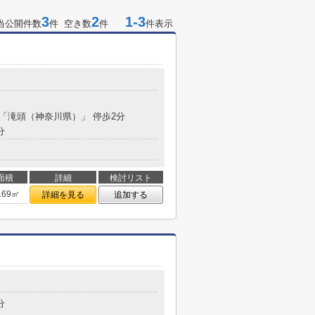
3
2
1-3
当公開件数
件 空き数
件
件表示
目
 「滝頭（神奈川県）」 停歩2分
分
面積
詳細
検討リスト
.69㎡
詳細を見る
追加する
目
分