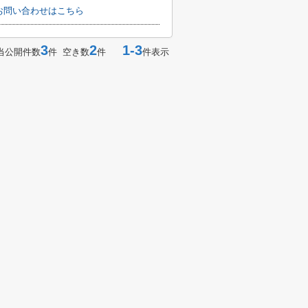
]へのお問い合わせはこちら
3
2
1-3
当公開件数
件 空き数
件
件表示