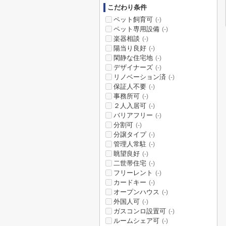
こだわり条件
ペット飼育可
(-)
ペット専用設備
(-)
楽器相談
(-)
陽当り良好
(-)
閑静な住宅地
(-)
デザイナーズ
(-)
リノベーション済
(-)
保証人不要
(-)
事務所可
(-)
２人入居可
(-)
バリアフリー
(-)
分割可
(-)
分譲タイプ
(-)
管理人常駐
(-)
眺望良好
(-)
二世帯住宅
(-)
フリーレント
(-)
カードキー
(-)
オープンハウス
(-)
外国人可
(-)
ガスコンロ設置可
(-)
ルームシェア可
(-)