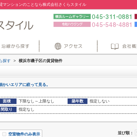
貸マンションのことなら株式会社さくらスタイル
から探す
>
横浜市磯子区の賃貸物件
細かいエリアに絞って見る。
面積
下限なし～上限なし
築年数
指定しない
間取り
指定なし
並び順：
空室物件のみ表示