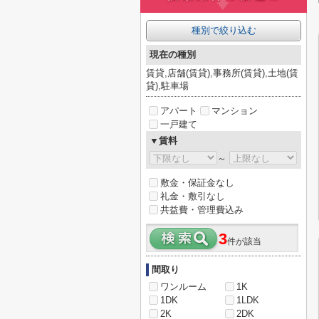
種別で絞り込む
現在の種別
賃貸,店舗(賃貸),事務所(賃貸),土地(賃
貸),駐車場
アパート
マンション
一戸建て
▼賃料
～
敷金・保証金なし
礼金・敷引なし
共益費・管理費込み
3
件が該当
間取り
ワンルーム
1K
1DK
1LDK
2K
2DK