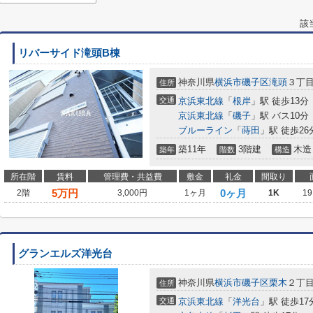
該
リバーサイド滝頭B棟
神奈川県
横浜市磯子区
滝頭
３丁
住所
交通
京浜東北線
「
根岸
」駅 徒歩13分
京浜東北線
「
磯子
」駅 バス10分
ブルーライン
「
蒔田
」駅 徒歩26
築11年
3階建
木造
築年
階数
構造
所在階
賃料
管理費・共益費
敷金
礼金
間取り
5
万円
0ヶ月
2階
3,000円
1ヶ月
1K
19
グランエルズ洋光台
神奈川県
横浜市磯子区
栗木
２丁
住所
交通
京浜東北線
「
洋光台
」駅 徒歩17