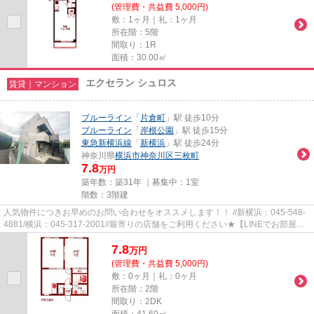
(管理費・共益費 5,000円)
敷：1ヶ月｜礼：1ヶ月
所在階：5階
間取り：1R
面積：30.00㎡
エクセラン シュロス
賃貸｜マンション
ブルーライン
「
片倉町
」駅 徒歩10分
ブルーライン
「
岸根公園
」駅 徒歩15分
東急新横浜線
「
新横浜
」駅 徒歩24分
神奈川県
横浜市神奈川区
三枚町
7.8
万円
築年数：築31年 ｜募集中：
1室
階数：3階建
人気物件につきお早めのお問い合わせをオススメします！！ //新横浜：045-548-
4881/横浜：045-317-2001//最寄りの店舗をご利用ください★【LINEでお部屋探
し】【初期費用分割払い】【19...
7.8
万
円
(管理費・共益費 5,000円)
敷：0ヶ月｜礼：0ヶ月
所在階：2階
間取り：2DK
面積：41.60㎡