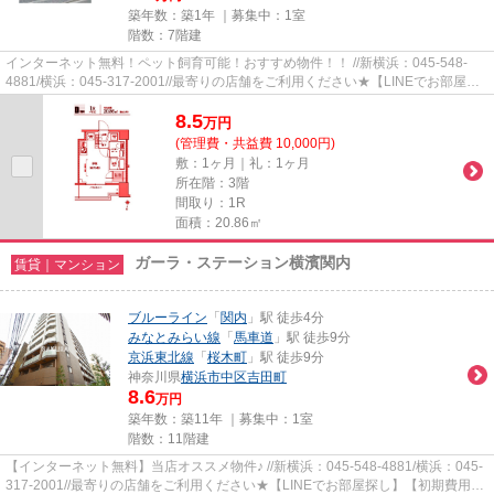
築年数：築1年 ｜募集中：
1室
階数：7階建
インターネット無料！ペット飼育可能！おすすめ物件！！ //新横浜：045-548-
4881/横浜：045-317-2001//最寄りの店舗をご利用ください★【LINEでお部屋探
し】【初期費用分割払い】【19時...
8.5
万
円
(管理費・共益費 10,000円)
敷：1ヶ月｜礼：1ヶ月
所在階：3階
間取り：1R
面積：20.86㎡
ガーラ・ステーション横濱関内
賃貸｜マンション
ブルーライン
「
関内
」駅 徒歩4分
みなとみらい線
「
馬車道
」駅 徒歩9分
京浜東北線
「
桜木町
」駅 徒歩9分
神奈川県
横浜市中区
吉田町
8.6
万円
築年数：築11年 ｜募集中：
1室
階数：11階建
【インターネット無料】当店オススメ物件♪ //新横浜：045-548-4881/横浜：045-
317-2001//最寄りの店舗をご利用ください★【LINEでお部屋探し】【初期費用分