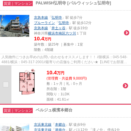
PALWISH弘明寺 [パルウィッシュ弘明寺]
賃貸｜マンション
京急本線
「
弘明寺
」駅 徒歩7分
ブルーライン
「
弘明寺
」駅 徒歩12分
京急本線
「
井土ヶ谷
」駅 徒歩19分
神奈川県
横浜市南区
六ツ川
１丁目
10.4
万円
築年数：築25年 ｜募集中：
1室
階数：4階建
人気物件につきお早めのお問い合わせをオススメします！！ //新横浜：045-548-
4881/横浜：045-317-2001//最寄りの店舗をご利用ください★【LINEでお部屋探
し】【初期費用分割払い】【19...
10.4
万
円
(管理費・共益費 9,000円)
敷：1ヶ月｜礼：0ヶ月
所在階：1階
間取り：1LDK
面積：41.61㎡
ベルジュ横濱本郷台
賃貸｜マンション
京浜東北線
「
本郷台
」駅 徒歩9分
京浜東北線
「
港南台
」駅 バス12分 「滝ノ分」 停歩1分