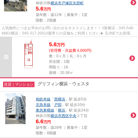
神奈川県
横浜市戸塚区
矢部町
5.6
万円
築年数：築12年 ｜募集中：
1室
階数：2階建
人気物件につきお早めのお問い合わせをオススメします！！ //新横浜：045-548-
4881/横浜：045-317-2001//最寄りの店舗をご利用ください★【LINEでお部屋探
し】【初期費用分割払い】【19...
5.6
万
円
(管理費・共益費 4,000円)
敷：0ヶ月｜礼：0ヶ月
所在階：1階
間取り：1K
面積：20.36㎡
グリフィン横浜・ウェスタ
賃貸｜マンション
相鉄本線
「
西横浜
」駅 徒歩5分
京急本線
「
戸部
」駅 徒歩10分
東急東横線
「
横浜
」駅 徒歩24分
神奈川県
横浜市西区
中央
２丁目
6.6
万円
築年数：築28年 ｜募集中：
1室
階数：8階建