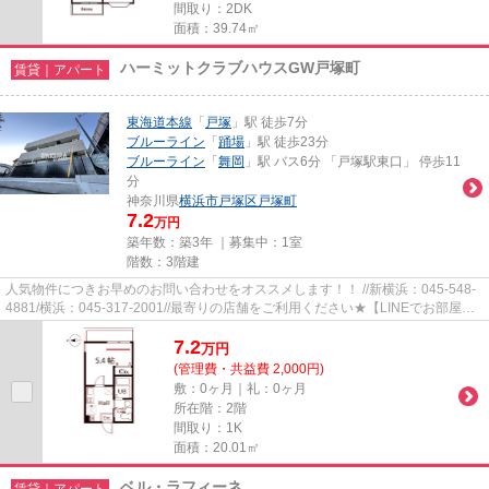
間取り：2DK
面積：39.74㎡
ハーミットクラブハウスGW戸塚町
賃貸｜アパート
東海道本線
「
戸塚
」駅 徒歩7分
ブルーライン
「
踊場
」駅 徒歩23分
ブルーライン
「
舞岡
」駅 バス6分 「戸塚駅東口」 停歩11
分
神奈川県
横浜市戸塚区
戸塚町
7.2
万円
築年数：築3年 ｜募集中：
1室
階数：3階建
人気物件につきお早めのお問い合わせをオススメします！！ //新横浜：045-548-
4881/横浜：045-317-2001//最寄りの店舗をご利用ください★【LINEでお部屋探
し】【初期費用分割払い】【19...
7.2
万
円
(管理費・共益費 2,000円)
敷：0ヶ月｜礼：0ヶ月
所在階：2階
間取り：1K
面積：20.01㎡
ベル・ラフィーネ
賃貸｜アパート