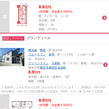
割払い】【19時以降も対応】...
8.6
万
円
(管理費・共益費 9,000円)
敷：0ヶ月｜礼：1ヶ月
所在階：5階
間取り：1K
面積：20.40㎡
グランディール
賃貸｜アパート
横浜線
「
鴨居
」駅 徒歩4分
ブルーライン
「
新羽
」駅 バス19分 「ららぽーと横
浜」 停歩6分
グリーンライン
「
川和町
」駅 バス7分 「藪根」 停歩12分
神奈川県
横浜市都筑区
池辺町
8.9
万円
築年数：築11年 ｜募集中：
1室
階数：2階建
人気物件につきお早めのお問い合わせをオススメします！！ //新横浜：045-548-
4881/横浜：045-317-2001//最寄りの店舗をご利用ください★【LINEでお部屋探
し】【初期費用分割払い】【19...
8.9
万
円
(管理費・共益費 4,500円)