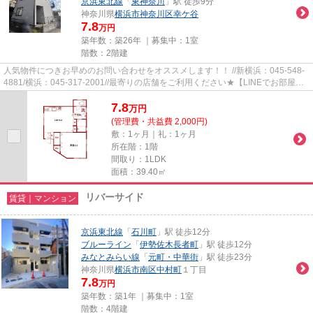
京浜東北線
「
東神奈川
」駅 徒歩9分
神奈川県
横浜市神奈川区
幸ケ谷
7.8
万円
築年数：築26年 ｜募集中：
1室
階数：2階建
人気物件につきお早めのお問い合わせをオススメします！！ //新横浜：045-548-
4881/横浜：045-317-2001//最寄りの店舗をご利用ください★【LINEでお部屋探
し】【初期費用分割払い】【19...
7.8
万
円
(管理費・共益費 2,000円)
敷：1ヶ月｜礼：1ヶ月
所在階：1階
間取り：1LDK
面積：39.40㎡
リバーサイド
賃貸｜マンション
京浜東北線
「
石川町
」駅 徒歩12分
ブルーライン
「
伊勢佐木長者町
」駅 徒歩12分
みなとみらい線
「
元町・中華街
」駅 徒歩23分
神奈川県
横浜市南区
中村町
１丁目
7.8
万円
築年数：築1年 ｜募集中：
1室
階数：4階建