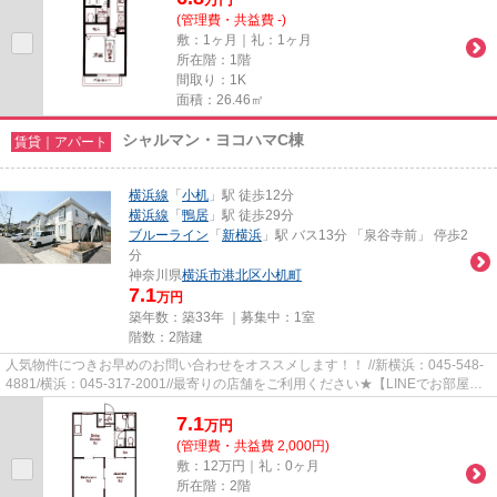
(管理費・共益費 -)
敷：1ヶ月｜礼：1ヶ月
所在階：1階
間取り：1K
面積：26.46㎡
シャルマン・ヨコハマC棟
賃貸｜アパート
横浜線
「
小机
」駅 徒歩12分
横浜線
「
鴨居
」駅 徒歩29分
ブルーライン
「
新横浜
」駅 バス13分 「泉⾕寺前」 停歩2
分
神奈川県
横浜市港北区
小机町
7.1
万円
築年数：築33年 ｜募集中：
1室
階数：2階建
人気物件につきお早めのお問い合わせをオススメします！！ //新横浜：045-548-
4881/横浜：045-317-2001//最寄りの店舗をご利用ください★【LINEでお部屋探
し】【初期費用分割払い】【19...
7.1
万
円
(管理費・共益費 2,000円)
敷：12万円｜礼：0ヶ月
所在階：2階