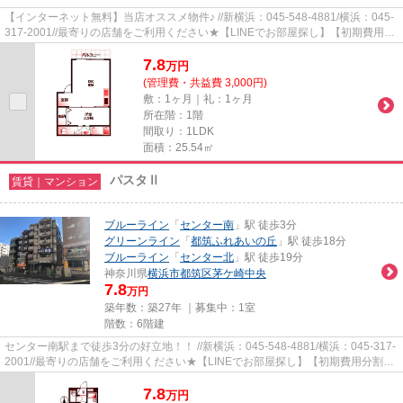
【インターネット無料】当店オススメ物件♪ //新横浜：045-548-4881/横浜：045-
317-2001//最寄りの店舗をご利用ください★【LINEでお部屋探し】【初期費用分
割払い】【19時以降も対応】...
7.8
万
円
(管理費・共益費 3,000円)
敷：1ヶ月｜礼：1ヶ月
所在階：1階
間取り：1LDK
面積：25.54㎡
パスタⅡ
賃貸｜マンション
ブルーライン
「
センター南
」駅 徒歩3分
グリーンライン
「
都筑ふれあいの丘
」駅 徒歩18分
ブルーライン
「
センター北
」駅 徒歩19分
神奈川県
横浜市都筑区
茅ケ崎中央
7.8
万円
築年数：築27年 ｜募集中：
1室
階数：6階建
センター南駅まで徒歩3分の好立地！！ //新横浜：045-548-4881/横浜：045-317-
2001//最寄りの店舗をご利用ください★【LINEでお部屋探し】【初期費用分割払
い】【19時以降も対応】まず...
7.8
万
円