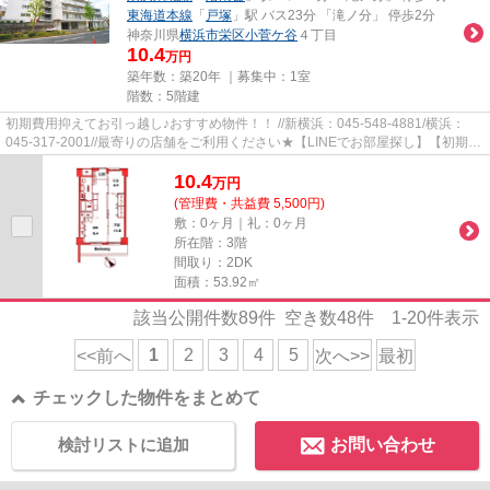
東海道本線
「
戸塚
」駅 バス23分 「滝ノ分」 停歩2分
神奈川県
横浜市栄区
小菅ケ谷
４丁目
10.4
万円
築年数：築20年 ｜募集中：
1室
階数：5階建
初期費用抑えてお引っ越し♪おすすめ物件！！ //新横浜：045-548-4881/横浜：
045-317-2001//最寄りの店舗をご利用ください★【LINEでお部屋探し】【初期費
用分割払い】【19時以降も対応...
10.4
万
円
(管理費・共益費 5,500円)
敷：0ヶ月｜礼：0ヶ月
所在階：3階
間取り：2DK
面積：53.92㎡
該当公開件数
89
件 空き数
48
件
1-20
件表示
1
2
3
4
5
<<前へ
次へ>>
最初
チェックした物件をまとめて
検討リストに追加
お問い合わせ