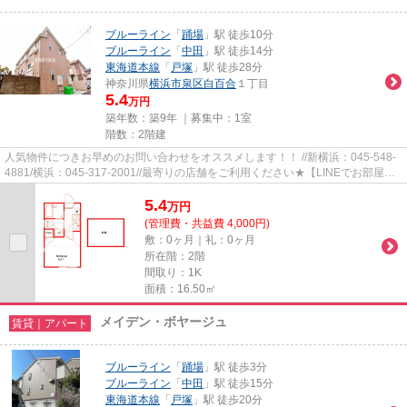
ブルーライン
「
踊場
」駅 徒歩10分
ブルーライン
「
中田
」駅 徒歩14分
東海道本線
「
戸塚
」駅 徒歩28分
神奈川県
横浜市泉区
白百合
１丁目
5.4
万円
築年数：築9年 ｜募集中：
1室
階数：2階建
人気物件につきお早めのお問い合わせをオススメします！！ //新横浜：045-548-
4881/横浜：045-317-2001//最寄りの店舗をご利用ください★【LINEでお部屋探
し】【初期費用分割払い】【19...
5.4
万
円
(管理費・共益費 4,000円)
敷：0ヶ月｜礼：0ヶ月
所在階：2階
間取り：1K
面積：16.50㎡
メイデン・ボヤージュ
賃貸｜アパート
ブルーライン
「
踊場
」駅 徒歩3分
ブルーライン
「
中田
」駅 徒歩15分
東海道本線
「
戸塚
」駅 徒歩20分