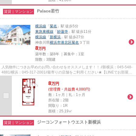
Palace若竹
賃貸｜マンション
横浜線
「
菊名
」駅 徒歩5分
東急東横線
「
妙蓮寺
」駅 徒歩11分
横浜線
「
新横浜
」駅 徒歩27分
神奈川県
横浜市港北区
菊名
３丁目
8
万円
築年数：築8年 ｜募集中：
1室
階数：3階建
人気物件につきお早めのお問い合わせをオススメします！！ //新横浜：045-548-
4881/横浜：045-317-2001//最寄りの店舗をご利用ください★【LINEでお部屋探
し】【初期費用分割払い】【19...
8
万
円
(管理費・共益費 4,000円)
敷：1ヶ月｜礼：1ヶ月
所在階：2階
間取り：1R
面積：25.19㎡
ジーコンフォートウエスト新横浜
賃貸｜マンション