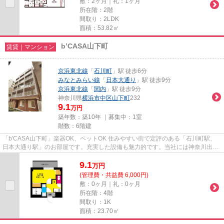
敷：2ヶ月｜礼：1ヶ月
所在階：2階
間取り：2LDK
面積：53.82㎡
b’CASA山下町
賃貸｜マンション
京浜東北線
「
石川町
」駅 徒歩6分
みなとみらい線
「
日本大通り
」駅 徒歩9分
京浜東北線
「
関内
」駅 徒歩9分
神奈川県
横浜市中区
山下町
232
9.1
万円
築年数：築10年 ｜募集中：
1室
階数：6階建
「b'CASA山下町」楽器OK、ペットOK 住みやすい街で定評のある「石川町駅、
日本大通り駅」のお部屋です。充実した設備も魅力的です。当社には神奈川出身
のスタッフが多くおりますので、...
9.1
万
円
(管理費・共益費 6,000円)
敷：0ヶ月｜礼：0ヶ月
所在階：4階
間取り：1K
面積：23.70㎡