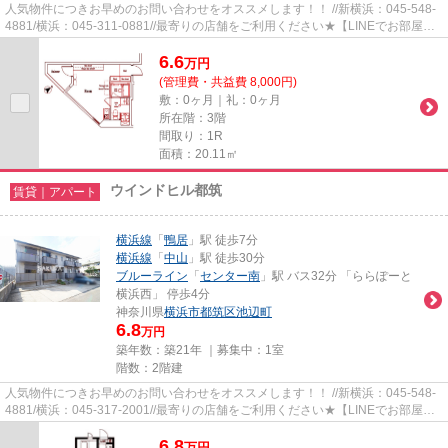
人気物件につきお早めのお問い合わせをオススメします！！ //新横浜：045-548-
4881/横浜：045-311-0881//最寄りの店舗をご利用ください★【LINEでお部屋探
し】【初期費用分割払い】【19...
6.6
万
円
(管理費・共益費 8,000円)
敷：0ヶ月｜礼：0ヶ月
所在階：3階
間取り：1R
面積：20.11㎡
ウインドヒル都筑
賃貸｜アパート
横浜線
「
鴨居
」駅 徒歩7分
横浜線
「
中山
」駅 徒歩30分
ブルーライン
「
センター南
」駅 バス32分 「ららぽーと
横浜西」 停歩4分
神奈川県
横浜市都筑区
池辺町
6.8
万円
築年数：築21年 ｜募集中：
1室
階数：2階建
人気物件につきお早めのお問い合わせをオススメします！！ //新横浜：045-548-
4881/横浜：045-317-2001//最寄りの店舗をご利用ください★【LINEでお部屋探
し】【初期費用分割払い】【19...
6.8
万
円