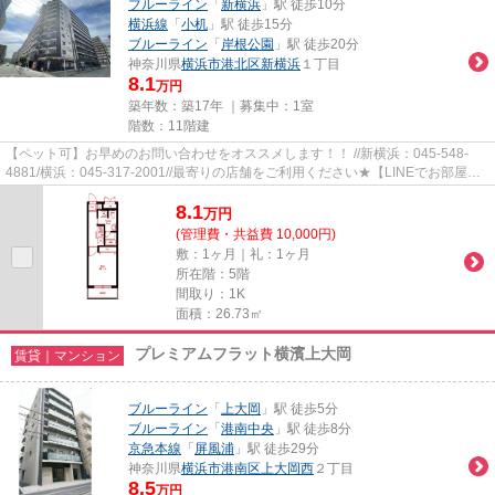
ブルーライン
「
新横浜
」駅 徒歩10分
横浜線
「
小机
」駅 徒歩15分
ブルーライン
「
岸根公園
」駅 徒歩20分
神奈川県
横浜市港北区
新横浜
１丁目
8.1
万円
築年数：築17年 ｜募集中：
1室
階数：11階建
【ペット可】お早めのお問い合わせをオススメします！！ //新横浜：045-548-
4881/横浜：045-317-2001//最寄りの店舗をご利用ください★【LINEでお部屋探
し】【初期費用分割払い】【19時...
8.1
万
円
(管理費・共益費 10,000円)
敷：1ヶ月｜礼：1ヶ月
所在階：5階
間取り：1K
面積：26.73㎡
プレミアムフラット横濱上大岡
賃貸｜マンション
ブルーライン
「
上大岡
」駅 徒歩5分
ブルーライン
「
港南中央
」駅 徒歩8分
京急本線
「
屏風浦
」駅 徒歩29分
神奈川県
横浜市港南区
上大岡西
２丁目
8.5
万円