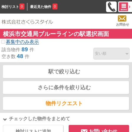
0
0
検討リスト
最近見た物件
お問合せ
横浜市交通局ブルーラインの駅選択画面
募集中のみ表示
89
該当物件
件
48
空き数
件
駅で絞り込む
さらに条件を絞り込む
物件リクエスト
チェックした物件をまとめて
検討リストに追加
お問い合わせ