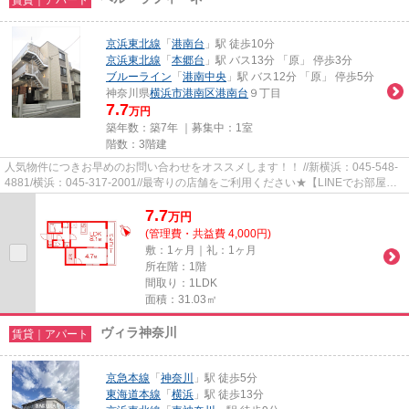
京浜東北線
「
港南台
」駅 徒歩10分
京浜東北線
「
本郷台
」駅 バス13分 「原」 停歩3分
ブルーライン
「
港南中央
」駅 バス12分 「原」 停歩5分
神奈川県
横浜市港南区
港南台
９丁目
7.7
万円
築年数：築7年 ｜募集中：
1室
階数：3階建
人気物件につきお早めのお問い合わせをオススメします！！ //新横浜：045-548-
4881/横浜：045-317-2001//最寄りの店舗をご利用ください★【LINEでお部屋探
し】【初期費用分割払い】【19...
7.7
万
円
(管理費・共益費 4,000円)
敷：1ヶ月｜礼：1ヶ月
所在階：1階
間取り：1LDK
面積：31.03㎡
ヴィラ神奈川
賃貸｜アパート
京急本線
「
神奈川
」駅 徒歩5分
東海道本線
「
横浜
」駅 徒歩13分