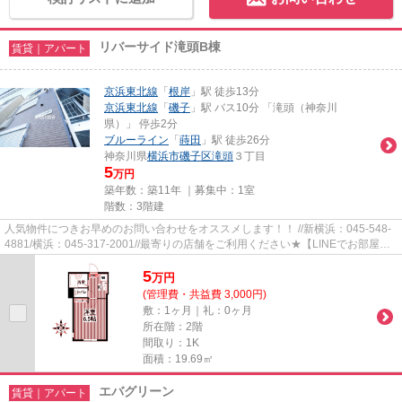
リバーサイド滝頭B棟
賃貸｜アパート
京浜東北線
「
根岸
」駅 徒歩13分
京浜東北線
「
磯子
」駅 バス10分 「滝頭（神奈川
県）」 停歩2分
ブルーライン
「
蒔田
」駅 徒歩26分
神奈川県
横浜市磯子区
滝頭
３丁目
5
万円
築年数：築11年 ｜募集中：
1室
階数：3階建
人気物件につきお早めのお問い合わせをオススメします！！ //新横浜：045-548-
4881/横浜：045-317-2001//最寄りの店舗をご利用ください★【LINEでお部屋探
し】【初期費用分割払い】【19...
5
万
円
(管理費・共益費 3,000円)
敷：1ヶ月｜礼：0ヶ月
所在階：2階
間取り：1K
面積：19.69㎡
エバグリーン
賃貸｜アパート