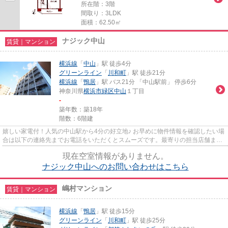
所在階：3階
間取り：3LDK
面積：62.50㎡
ナジック中山
賃貸｜マンション
横浜線
「
中山
」駅 徒歩4分
グリーンライン
「
川和町
」駅 徒歩21分
横浜線
「
鴨居
」駅 バス21分 「中山駅前」 停歩6分
神奈川県
横浜市緑区
中山
１丁目
-
築年数：築18年
階数：6階建
嬉しい家電付！人気の中山駅から4分の好立地♪ お早めに物件情報を確認したい場
合は以下の連絡先までお電話をいただくとスムーズです。最寄りの担当店舗まで
お気軽にお電話ください。新...
現在空室情報がありません。
ナジック中山へのお問い合わせはこちら
嶋村マンション
賃貸｜マンション
横浜線
「
鴨居
」駅 徒歩15分
グリーンライン
「
川和町
」駅 徒歩25分