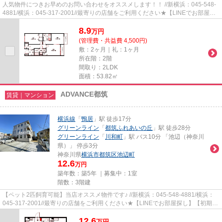
人気物件につきお早めのお問い合わせをオススメします！！ //新横浜：045-548-
4881/横浜：045-317-2001//最寄りの店舗をご利用ください★【LINEでお部屋探
し】【初期費用分割払い】【19...
8.9
万
円
(管理費・共益費 4,500円)
敷：2ヶ月｜礼：1ヶ月
所在階：2階
間取り：2LDK
面積：53.82㎡
ADVANCE都筑
賃貸｜マンション
横浜線
「
鴨居
」駅 徒歩17分
グリーンライン
「
都筑ふれあいの丘
」駅 徒歩28分
グリーンライン
「
川和町
」駅 バス10分 「池辺（神奈川
県）」 停歩3分
神奈川県
横浜市都筑区
池辺町
12.6
万円
築年数：築5年 ｜募集中：
1室
階数：3階建
【ペット2匹飼育可能】当店オススメ物件です♪ //新横浜：045-548-4881/横浜：
045-317-2001//最寄りの店舗をご利用ください★【LINEでお部屋探し】【初期費
用分割払い】【19時以降も対応...
12.6
万
円