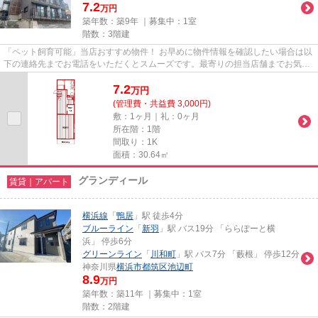
7.2
万円
築年数：築9年 ｜募集中：
1室
階数：3階建
「ペット飼育可能」当店おすすめ物件！ お早めに物件情報を確認したい場合は以
下の連絡先までお電話をいただくとスムーズです。最寄りの担当店舗までお気軽
にお電話ください。新横浜支...
7.2
万
円
(管理費・共益費 3,000円)
敷：1ヶ月｜礼：0ヶ月
所在階：1階
間取り：1K
面積：30.64㎡
グランディール
賃貸｜アパート
横浜線
「
鴨居
」駅 徒歩4分
ブルーライン
「
新羽
」駅 バス19分 「ららぽーと横
浜」 停歩6分
グリーンライン
「
川和町
」駅 バス7分 「藪根」 停歩12分
神奈川県
横浜市都筑区
池辺町
8.9
万円
築年数：築11年 ｜募集中：
1室
階数：2階建