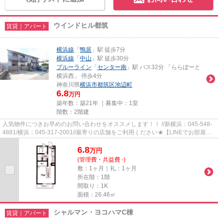
ウインドヒル都筑
賃貸｜アパート
横浜線
「
鴨居
」駅 徒歩7分
横浜線
「
中山
」駅 徒歩30分
ブルーライン
「
センター南
」駅 バス32分 「ららぽーと
横浜西」 停歩4分
神奈川県
横浜市都筑区
池辺町
6.8
万円
築年数：築21年 ｜募集中：
1室
階数：2階建
人気物件につきお早めのお問い合わせをオススメします！！ //新横浜：045-548-
4881/横浜：045-317-2001//最寄りの店舗をご利用ください★【LINEでお部屋探
し】【初期費用分割払い】【19...
6.8
万
円
(管理費・共益費 -)
敷：1ヶ月｜礼：1ヶ月
所在階：1階
間取り：1K
面積：26.46㎡
シャルマン・ヨコハマC棟
賃貸｜アパート