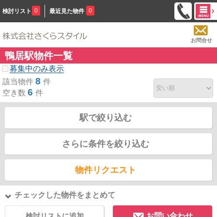
0
0
検討リスト
最近見た物件
お問合せ
鴨居駅物件一覧
募集中のみ表示
8
該当物件
件
6
空き数
件
駅で絞り込む
さらに条件を絞り込む
物件リクエスト
チェックした物件をまとめて
検討リストに追加
お問い合わせ