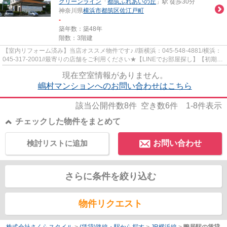
グリーンライン
「
都筑ふれあいの丘
」駅 徒歩30分
神奈川県
横浜市都筑区
佐江戸町
-
築年数：築48年
階数：3階建
【室内リフォーム済み】当店オススメ物件です♪ //新横浜：045-548-4881/横浜：
045-317-2001//最寄りの店舗をご利用ください★【LINEでお部屋探し】【初期費
用分割払い】【19時以降も対...
現在空室情報がありません。
嶋村マンションへのお問い合わせはこちら
該当公開件数
8
件 空き数
6
件
1-8
件表示
チェックした物件をまとめて
検討リストに追加
お問い合わせ
さらに条件を絞り込む
物件リクエスト
株式会社さくらスタイル
>
(賃貸)路線・駅から探す
>
JR横浜線
>
鴨居駅の賃貸