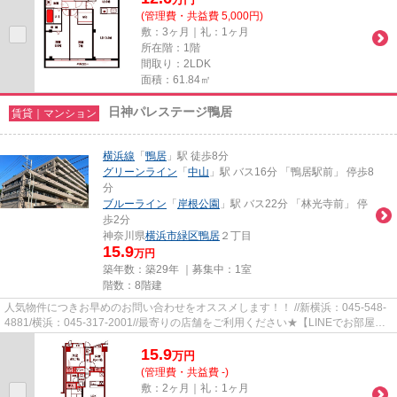
(管理費・共益費 5,000円)
敷：3ヶ月｜礼：1ヶ月
所在階：1階
間取り：2LDK
面積：61.84㎡
日神パレステージ鴨居
賃貸｜マンション
横浜線
「
鴨居
」駅 徒歩8分
グリーンライン
「
中山
」駅 バス16分 「鴨居駅前」 停歩8
分
ブルーライン
「
岸根公園
」駅 バス22分 「林光寺前」 停
歩2分
神奈川県
横浜市緑区
鴨居
２丁目
15.9
万円
築年数：築29年 ｜募集中：
1室
階数：8階建
人気物件につきお早めのお問い合わせをオススメします！！ //新横浜：045-548-
4881/横浜：045-317-2001//最寄りの店舗をご利用ください★【LINEでお部屋探
し】【初期費用分割払い】【19...
15.9
万
円
(管理費・共益費 -)
敷：2ヶ月｜礼：1ヶ月