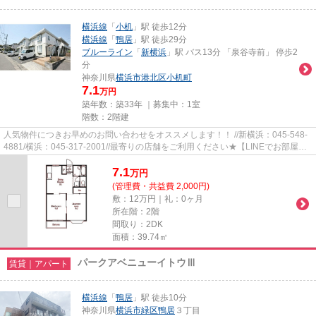
横浜線
「
小机
」駅 徒歩12分
横浜線
「
鴨居
」駅 徒歩29分
ブルーライン
「
新横浜
」駅 バス13分 「泉⾕寺前」 停歩2
分
神奈川県
横浜市港北区
小机町
7.1
万円
築年数：築33年 ｜募集中：
1室
階数：2階建
人気物件につきお早めのお問い合わせをオススメします！！ //新横浜：045-548-
4881/横浜：045-317-2001//最寄りの店舗をご利用ください★【LINEでお部屋探
し】【初期費用分割払い】【19...
7.1
万
円
(管理費・共益費 2,000円)
敷：12万円｜礼：0ヶ月
所在階：2階
間取り：2DK
面積：39.74㎡
パークアベニューイトウⅢ
賃貸｜アパート
横浜線
「
鴨居
」駅 徒歩10分
神奈川県
横浜市緑区
鴨居
３丁目