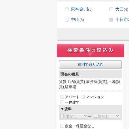
東神奈川
大口
(3)
(4)
中山
十日市
(5)
種別で絞り込む
現在の種別
賃貸,店舗(賃貸),事務所(賃貸),土地(賃
貸),駐車場
アパート
マンション
一戸建て
▼賃料
～
敷金・保証金なし