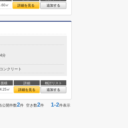
4.60㎡
詳細を見る
追加する
目
4分
コンクリート
面積
詳細
検討リスト
4.25㎡
詳細を見る
追加する
2
2
1-2
当公開件数
件 空き数
件
件表示