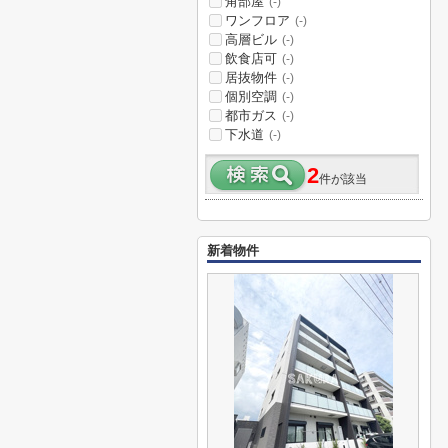
角部屋
(-)
ワンフロア
(-)
高層ビル
(-)
飲食店可
(-)
居抜物件
(-)
個別空調
(-)
都市ガス
(-)
下水道
(-)
2
件が該当
新着物件