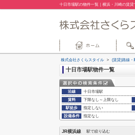
十日市場駅の物件一覧｜横浜・川崎の賃貸
株式会社さくらスタイル
>
(賃貸)路線
十日市場駅物件一覧
沿線
十日市場駅
賃料
下限なし～上限なし
駅徒歩
指定しない
設備条件
指定なし
JR横浜線
駅で絞り込む