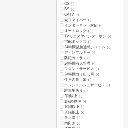
CS
(-)
BS
(-)
CATV
(-)
光ファイバー
(-)
インターネット対応
(-)
オートロック
(-)
TVモニタ付インターホン
(-)
宅配ボックス
(-)
24時間緊急通報システム
(-)
ディンプルキー
(-)
防犯カメラ
(-)
24時間有人管理
(-)
フロントサービス
(-)
24時間ゴミ出し可
(-)
住戸内覧可能
(-)
コンシェルジュサービス
(-)
駐車場あり
(-)
2階以上
(-)
1階の物件
(-)
10階以上
(-)
20階以上
(-)
最上階
(-)
南向き
(-)