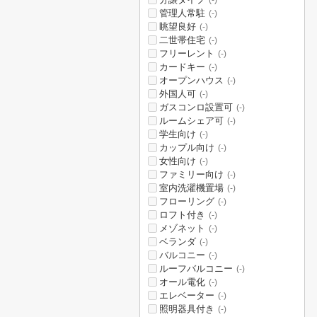
(-)
管理人常駐
(-)
眺望良好
(-)
二世帯住宅
(-)
フリーレント
(-)
カードキー
(-)
オープンハウス
(-)
外国人可
(-)
ガスコンロ設置可
(-)
ルームシェア可
(-)
学生向け
(-)
カップル向け
(-)
女性向け
(-)
ファミリー向け
(-)
室内洗濯機置場
(-)
フローリング
(-)
ロフト付き
(-)
メゾネット
(-)
ベランダ
(-)
バルコニー
(-)
ルーフバルコニー
(-)
オール電化
(-)
エレベーター
(-)
照明器具付き
(-)