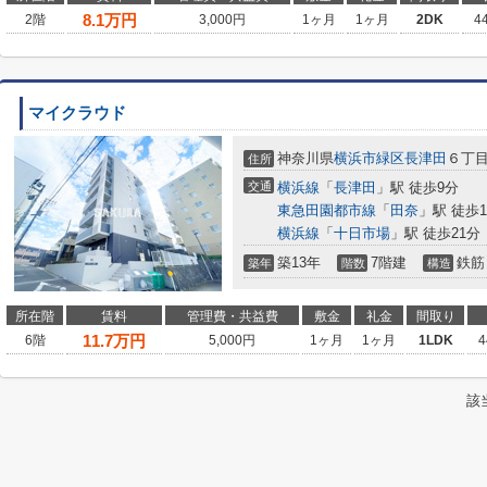
8.1
万円
2階
3,000円
1ヶ月
1ヶ月
2DK
4
マイクラウド
神奈川県
横浜市緑区
長津田
６丁
住所
交通
横浜線
「
長津田
」駅 徒歩9分
東急田園都市線
「
田奈
」駅 徒歩1
横浜線
「
十日市場
」駅 徒歩21分
築13年
7階建
鉄筋
築年
階数
構造
所在階
賃料
管理費・共益費
敷金
礼金
間取り
11.7
万円
6階
5,000円
1ヶ月
1ヶ月
1LDK
4
該