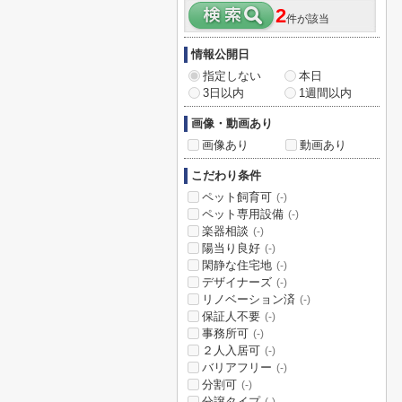
2
件が該当
情報公開日
指定しない
本日
3日以内
1週間以内
画像・動画あり
画像あり
動画あり
こだわり条件
ペット飼育可
(-)
ペット専用設備
(-)
楽器相談
(-)
陽当り良好
(-)
閑静な住宅地
(-)
デザイナーズ
(-)
リノベーション済
(-)
保証人不要
(-)
事務所可
(-)
２人入居可
(-)
バリアフリー
(-)
分割可
(-)
分譲タイプ