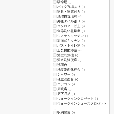
駐輪場
(-)
バイク置場あり
(-)
家具・家電付き
(-)
洗濯機置場有
(-)
外観タイル張り
(-)
コンロ２口以上
(-)
食器洗い乾燥機
(-)
システムキッチン
(-)
対面式キッチン
(-)
バス・トイレ別
(-)
追焚機能浴室
(-)
浴室乾燥機
(-)
温水洗浄便座
(-)
洗面台
(-)
洗髪洗面化粧台
(-)
シャワー
(-)
独立洗面台
(-)
エアコン
(-)
床暖房
(-)
床下収納
(-)
ウォークインクロゼット
(-)
ウォークインシューズクロゼット
(-)
収納豊富
(-)