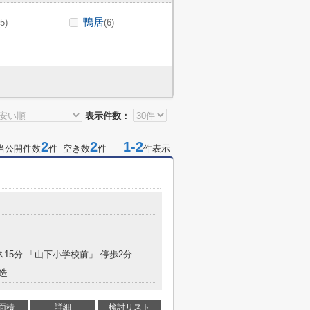
鴨居
(5)
(6)
表示件数：
2
2
1-2
当公開件数
件 空き数
件
件表示
ス15分 「山下小学校前」 停歩2分
造
面積
詳細
検討リスト