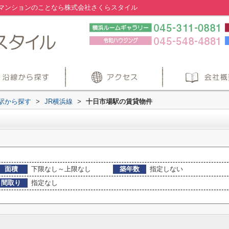
マンションのことなら株式会社さくらスタイル
・駅から探す
>
JR横浜線
>
十日市場駅の賃貸物件
面積
下限なし～上限なし
築年数
指定しない
間取り
指定なし