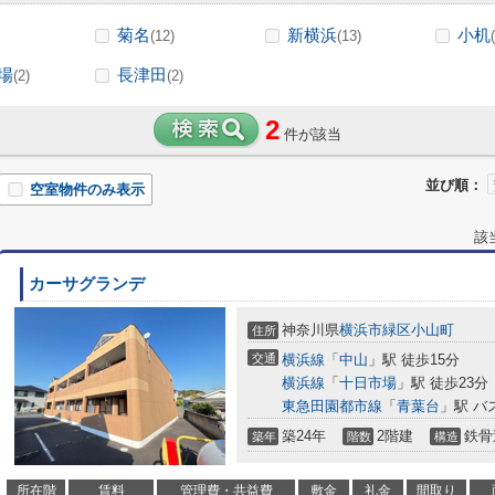
菊名
新横浜
小机
(12)
(13)
場
長津田
(2)
(2)
2
件が該当
並び順：
空室物件のみ表示
該
カーサグランデ
神奈川県
横浜市緑区
小山町
住所
交通
横浜線
「
中山
」駅 徒歩15分
横浜線
「
十日市場
」駅 徒歩23分
東急田園都市線
「
青葉台
」駅 バ
築24年
2階建
鉄骨
築年
階数
構造
所在階
賃料
管理費・共益費
敷金
礼金
間取り