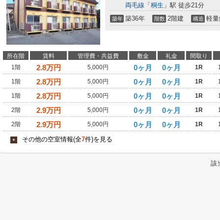
両毛線
「
桐生
」駅 徒歩21分
築36年
2階建
軽量
築年
階数
構造
所在階
賃料
管理費・共益費
敷金
礼金
間取り
2.8
万円
0ヶ月
0ヶ月
1階
5,000円
1R
2.8
万円
0ヶ月
0ヶ月
1階
5,000円
1R
2.8
万円
0ヶ月
0ヶ月
1階
5,000円
1R
2.9
万円
0ヶ月
0ヶ月
2階
5,000円
1R
2.9
万円
0ヶ月
0ヶ月
2階
5,000円
1R
その他の空室情報(全
7
件)を見る
+
該