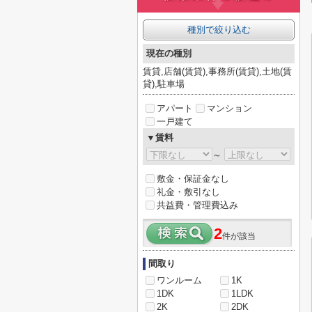
種別で絞り込む
現在の種別
賃貸,店舗(賃貸),事務所(賃貸),土地(賃
貸),駐車場
アパート
マンション
一戸建て
▼賃料
～
敷金・保証金なし
礼金・敷引なし
共益費・管理費込み
2
件が該当
間取り
ワンルーム
1K
1DK
1LDK
2K
2DK