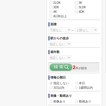
2LDK
3K
3DK
3LDK
4K
4DK
4LDK以上
面積
～
駅からの徒歩
築年数
2
件が該当
情報公開日
指定しない
本日
3日以内
1週間以内
画像・動画あり
画像あり
動画あり