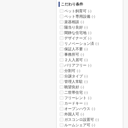
こだわり条件
ペット飼育可
(-)
ペット専用設備
(-)
楽器相談
(-)
陽当り良好
(-)
閑静な住宅地
(-)
デザイナーズ
(-)
リノベーション済
(-)
保証人不要
(-)
事務所可
(-)
２人入居可
(-)
バリアフリー
(-)
分割可
(-)
分譲タイプ
(-)
管理人常駐
(-)
眺望良好
(-)
二世帯住宅
(-)
フリーレント
(-)
カードキー
(-)
オープンハウス
(-)
外国人可
(-)
ガスコンロ設置可
(-)
ルームシェア可
(-)