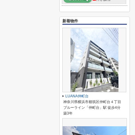
新着物件
LUANA仲町台
神奈川県横浜市都筑区仲町台４丁目
ブルーライン「仲町台」駅 徒歩4分
築3年