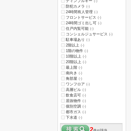
ディンプルキー
(-)
防犯カメラ
(-)
24時間有人管理
(-)
フロントサービス
(-)
24時間ゴミ出し可
(-)
住戸内覧可能
(-)
コンシェルジュサービス
(-)
駐車場あり
(-)
2階以上
(-)
1階の物件
(-)
10階以上
(-)
20階以上
(-)
最上階
(-)
南向き
(-)
角部屋
(-)
ワンフロア
(-)
高層ビル
(-)
飲食店可
(-)
居抜物件
(-)
個別空調
(-)
都市ガス
(-)
下水道
(-)
2
件が該当