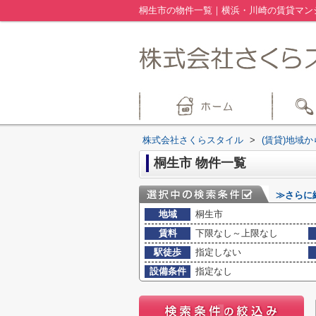
桐生市の物件一覧｜横浜・川崎の賃貸マン
株式会社さくらスタイル
>
(賃貸)地域
桐生市 物件一覧
≫さらに
地域
桐生市
賃料
下限なし～上限なし
駅徒歩
指定しない
設備条件
指定なし