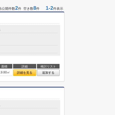
2
8
1-2
当公開件数
件 空き数
件
件表示
8
面積
詳細
検討リスト
19.80㎡
詳細を見る
追加する
4