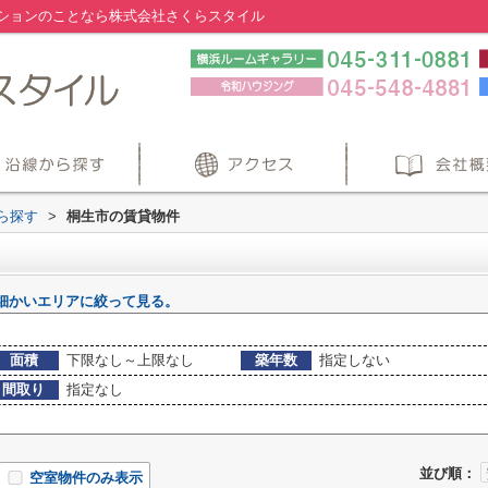
ションのことなら株式会社さくらスタイル
から探す
>
桐生市の賃貸物件
細かいエリアに絞って見る。
面積
下限なし～上限なし
築年数
指定しない
間取り
指定なし
並び順：
空室物件のみ表示