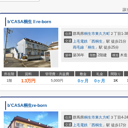
該
b’CASA桐生Ⅱre-born
群馬県
桐生市
東久方町
２丁目1-3
住所
交通
上毛電鉄
「
西桐生
」駅 徒歩21分
両毛線
「
桐生
」駅 徒歩25分
築36年
2階建
木造
築年
階数
構造
所在階
賃料
管理費・共益費
敷金
礼金
間取り
1.3
万円
0ヶ月
0ヶ月
1階
5,000円
1K
b’CASA桐生re-born
群馬県
桐生市
東久方町
３丁目4-2
住所
交通
上毛電鉄
「
西桐生
」駅 徒歩17分