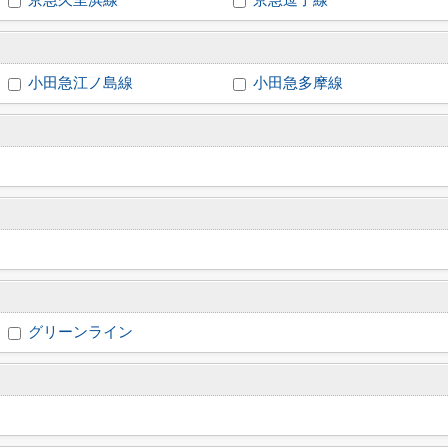
京急久里浜線
京急逗子線
小田急江ノ島線
小田急多摩線
グリーンライン