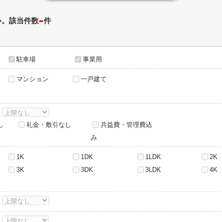
-
い。該当件数
件
駐車場
事業用
マンション
一戸建て
～
し
礼金・敷引なし
共益費・管理費込
み
1K
1DK
1LDK
2K
3K
3DK
3LDK
4K
～
～