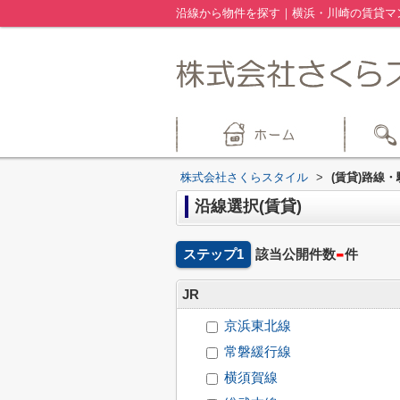
沿線から物件を探す｜横浜・川崎の賃貸マ
株式会社さくらスタイル
>
(賃貸)路線
沿線選択(賃貸)
-
ステップ1
該当公開件数
件
JR
京浜東北線
常磐緩行線
横須賀線