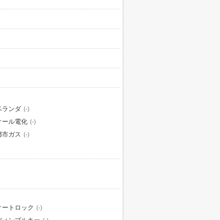
ベランダ
(-)
オール電化
(-)
都市ガス
(-)
オートロック
(-)