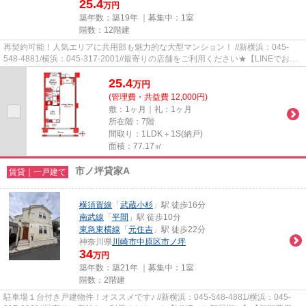
25.4
万円
築年数：築19年 ｜募集中：
1室
階数：12階建
再契約可能！人気エリアに共用部も魅力的な大型マンション！ //新横浜：045-
548-4881/横浜：045-317-2001//最寄りの店舗をご利用ください★【LINEでお部
屋探し】【初期費用分割払い】【...
25.4
万
円
(管理費・共益費 12,000円)
敷：1ヶ月｜礼：1ヶ月
所在階：7階
間取り：1LDK＋1S(納戸)
面積：77.17㎡
市ノ坪貸家A
賃貸｜一戸建て
横須賀線
「
武蔵小杉
」駅 徒歩16分
南武線
「
平間
」駅 徒歩10分
東急東横線
「
元住吉
」駅 徒歩22分
神奈川県
川崎市中原区
市ノ坪
34
万円
築年数：築21年 ｜募集中：
1室
階数：2階建
駐車場１台付き戸建物件！オススメです♪ //新横浜：045-548-4881/横浜：045-