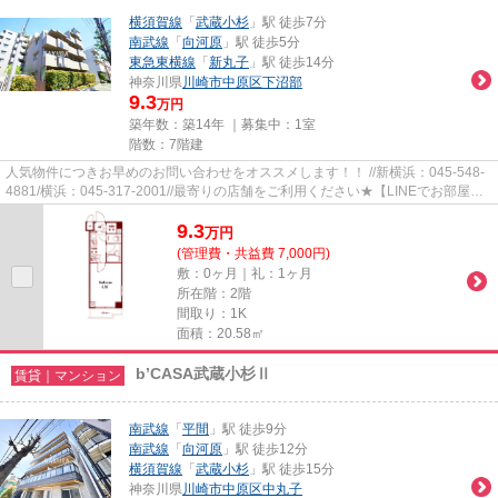
横須賀線
「
武蔵小杉
」駅 徒歩7分
南武線
「
向河原
」駅 徒歩5分
東急東横線
「
新丸子
」駅 徒歩14分
神奈川県
川崎市中原区
下沼部
9.3
万円
築年数：築14年 ｜募集中：
1室
階数：7階建
人気物件につきお早めのお問い合わせをオススメします！！ //新横浜：045-548-
4881/横浜：045-317-2001//最寄りの店舗をご利用ください★【LINEでお部屋探
し】【初期費用分割払い】【19...
9.3
万
円
(管理費・共益費 7,000円)
敷：0ヶ月｜礼：1ヶ月
所在階：2階
間取り：1K
面積：20.58㎡
b’CASA武蔵小杉Ⅱ
賃貸｜マンション
南武線
「
平間
」駅 徒歩9分
南武線
「
向河原
」駅 徒歩12分
横須賀線
「
武蔵小杉
」駅 徒歩15分
神奈川県
川崎市中原区
中丸子