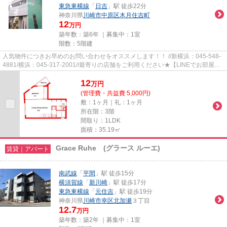
東急東横線
「
日吉
」駅 徒歩22分
神奈川県
川崎市中原区
木月住吉町
12
万円
築年数：築6年 ｜募集中：
1室
階数：5階建
人気物件につきお早めのお問い合わせをオススメします！！ //新横浜：045-548-
4881/横浜：045-317-2001//最寄りの店舗をご利用ください★【LINEでお部屋探
し】【初期費用分割払い】【19...
12
万
円
(管理費・共益費 5,000円)
敷：1ヶ月｜礼：1ヶ月
所在階：3階
間取り：1LDK
面積：35.19㎡
Grace Ruhe (グラース ルーエ)
賃貸｜アパート
南武線
「
平間
」駅 徒歩15分
横須賀線
「
新川崎
」駅 徒歩17分
東急東横線
「
元住吉
」駅 徒歩19分
神奈川県
川崎市幸区
北加瀬
３丁目
12.7
万円
築年数：築2年 ｜募集中：
1室