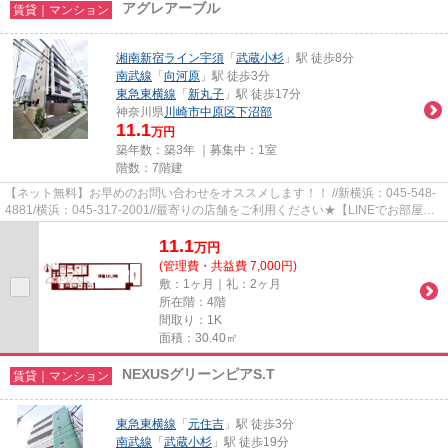
アグレアーブル
賃貸｜マンション
湘南新宿ライン宇須
「
武蔵小杉
」駅 徒歩8分
南武線
「
向河原
」駅 徒歩3分
東急東横線
「
新丸子
」駅 徒歩17分
神奈川県
川崎市中原区
下沼部
11.1
万円
築年数：築3年 ｜募集中：
1室
階数：7階建
【ネット無料】お早めのお問い合わせをオススメします！！ //新横浜：045-548-
4881/横浜：045-317-2001//最寄りの店舗をご利用ください★【LINEでお部屋探
し】【初期費用分割払い】【19...
11.1
万
円
(管理費・共益費 7,000円)
敷：1ヶ月｜礼：2ヶ月
所在階：4階
間取り：1K
面積：30.40㎡
NEXUSグリーンピアS.T
賃貸｜マンション
東急東横線
「
元住吉
」駅 徒歩3分
南武線
「
武蔵小杉
」駅 徒歩19分