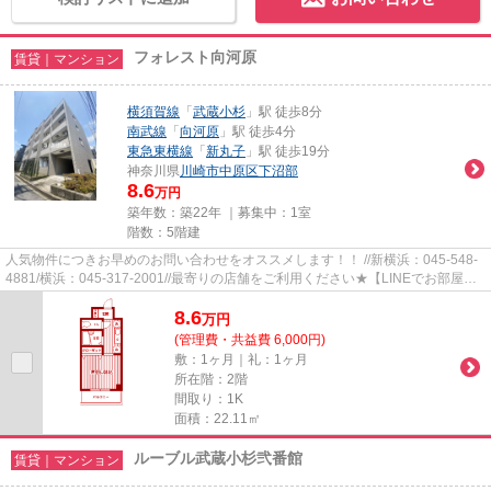
フォレスト向河原
賃貸｜マンション
横須賀線
「
武蔵小杉
」駅 徒歩8分
南武線
「
向河原
」駅 徒歩4分
東急東横線
「
新丸子
」駅 徒歩19分
神奈川県
川崎市中原区
下沼部
8.6
万円
築年数：築22年 ｜募集中：
1室
階数：5階建
人気物件につきお早めのお問い合わせをオススメします！！ //新横浜：045-548-
4881/横浜：045-317-2001//最寄りの店舗をご利用ください★【LINEでお部屋探
し】【初期費用分割払い】【19...
8.6
万
円
(管理費・共益費 6,000円)
敷：1ヶ月｜礼：1ヶ月
所在階：2階
間取り：1K
面積：22.11㎡
ルーブル武蔵小杉弐番館
賃貸｜マンション