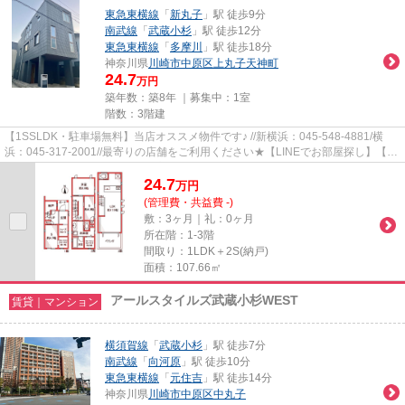
東急東横線
「
新丸子
」駅 徒歩9分
南武線
「
武蔵小杉
」駅 徒歩12分
東急東横線
「
多摩川
」駅 徒歩18分
神奈川県
川崎市中原区
上丸子天神町
24.7
万円
築年数：築8年 ｜募集中：
1室
階数：3階建
【1SSLDK・駐車場無料】当店オススメ物件です♪ //新横浜：045-548-4881/横
浜：045-317-2001//最寄りの店舗をご利用ください★【LINEでお部屋探し】【初
期費用分割払い】【19時以降も対...
24.7
万
円
(管理費・共益費 -)
敷：3ヶ月｜礼：0ヶ月
所在階：1-3階
間取り：1LDK＋2S(納戸)
面積：107.66㎡
アールスタイルズ武蔵小杉WEST
賃貸｜マンション
横須賀線
「
武蔵小杉
」駅 徒歩7分
南武線
「
向河原
」駅 徒歩10分
東急東横線
「
元住吉
」駅 徒歩14分
神奈川県
川崎市中原区
中丸子