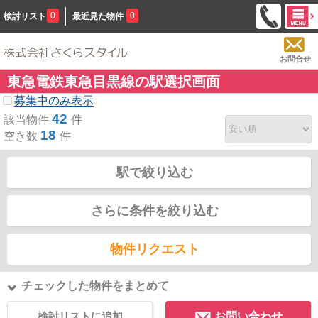
0
0
検討リスト
最近見た物件
お問合せ
東急電鉄東急目黒線の駅選択画面
募集中のみ表示
42
該当物件
件
18
空き数
件
駅で絞り込む
さらに条件を絞り込む
物件リクエスト
チェックした物件をまとめて
検討リストに追加
お問い合わせ