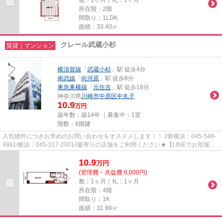
所在階：2階
間取り：1LDK
面積：33.40㎡
クレール武蔵小杉
賃貸｜マンション
横須賀線
「
武蔵小杉
」駅 徒歩4分
南武線
「
向河原
」駅 徒歩8分
東急東横線
「
元住吉
」駅 徒歩18分
神奈川県
川崎市中原区
中丸子
10.9
万円
築年数：築14年 ｜募集中：
1室
階数：6階建
人気物件につきお早めのお問い合わせをオススメします！！ //新横浜：045-548-
4881/横浜：045-317-2001//最寄りの店舗をご利用ください★【LINEでお部屋探
し】【初期費用分割払い】【19...
10.9
万
円
(管理費・共益費 6,000円)
敷：1ヶ月｜礼：1ヶ月
所在階：4階
間取り：1K
面積：31.99㎡