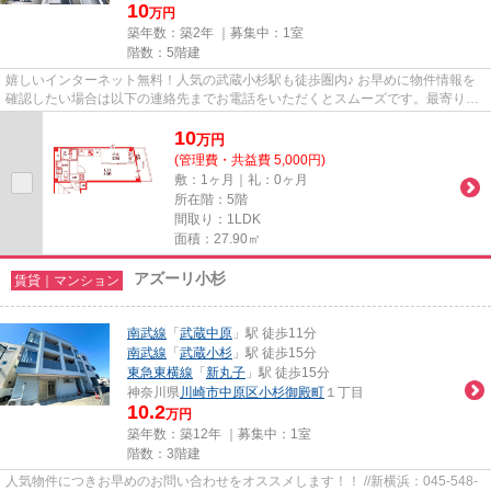
10
万円
築年数：築2年 ｜募集中：
1室
階数：5階建
嬉しいインターネット無料！人気の武蔵小杉駅も徒歩圏内♪ お早めに物件情報を
確認したい場合は以下の連絡先までお電話をいただくとスムーズです。最寄りの
担当店舗までお気軽にお電話...
10
万
円
(管理費・共益費 5,000円)
敷：1ヶ月｜礼：0ヶ月
所在階：5階
間取り：1LDK
面積：27.90㎡
アズーリ小杉
賃貸｜マンション
南武線
「
武蔵中原
」駅 徒歩11分
南武線
「
武蔵小杉
」駅 徒歩15分
東急東横線
「
新丸子
」駅 徒歩15分
神奈川県
川崎市中原区
小杉御殿町
１丁目
10.2
万円
築年数：築12年 ｜募集中：
1室
階数：3階建
人気物件につきお早めのお問い合わせをオススメします！！ //新横浜：045-548-