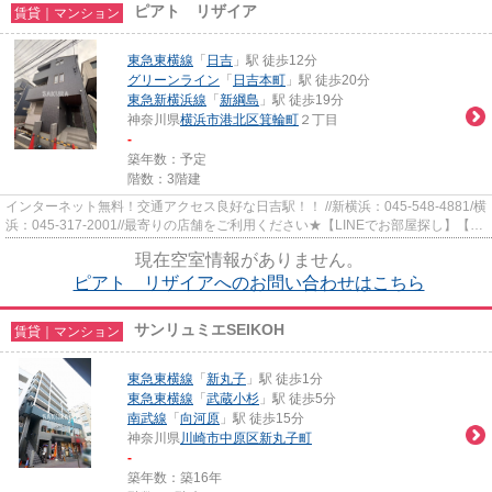
ピアト リザイア
賃貸｜マンション
東急東横線
「
日吉
」駅 徒歩12分
グリーンライン
「
日吉本町
」駅 徒歩20分
東急新横浜線
「
新綱島
」駅 徒歩19分
神奈川県
横浜市港北区
箕輪町
２丁目
-
築年数：予定
階数：3階建
インターネット無料！交通アクセス良好な日吉駅！！ //新横浜：045-548-4881/横
浜：045-317-2001//最寄りの店舗をご利用ください★【LINEでお部屋探し】【初
期費用分割払い】【19時以降...
現在空室情報がありません。
ピアト リザイアへのお問い合わせはこちら
サンリュミエSEIKOH
賃貸｜マンション
東急東横線
「
新丸子
」駅 徒歩1分
東急東横線
「
武蔵小杉
」駅 徒歩5分
南武線
「
向河原
」駅 徒歩15分
神奈川県
川崎市中原区
新丸子町
-
築年数：築16年