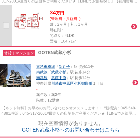
317-2001//最寄りの店舗をご利用ください★【LINEでお部屋探し】【初期費用分
割払い】【19時以降も対応】ま...
34
万
円
(管理費・共益費 -)
敷：2ヶ月｜礼：1ヶ月
所在階：-
間取り：4LDK
面積：104.71㎡
GOTEN武蔵小杉
賃貸｜マンション
東急東横線
「
新丸子
」駅 徒歩11分
南武線
「
武蔵小杉
」駅 徒歩14分
南武線
「
武蔵中原
」駅 徒歩14分
神奈川県
川崎市中原区
小杉御殿町
１丁目
-
築年数：築3年
階数：12階建
【ネット無料】お早めのお問い合わせをオススメします！！ //新横浜：045-548-
4881/横浜：045-317-2001//最寄りの店舗をご利用ください★【LINEでお部屋探
し】【初期費用分割払い】【19...
現在空室情報がありません。
GOTEN武蔵小杉へのお問い合わせはこちら