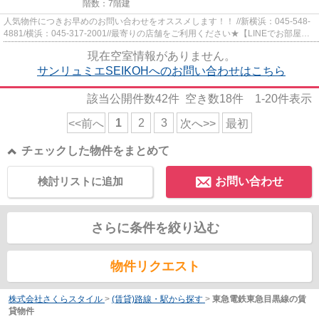
階数：7階建
人気物件につきお早めのお問い合わせをオススメします！！ //新横浜：045-548-
4881/横浜：045-317-2001//最寄りの店舗をご利用ください★【LINEでお部屋探
し】【初期費用分割払い】【19...
現在空室情報がありません。
サンリュミエSEIKOHへのお問い合わせはこちら
該当公開件数
42
件 空き数
18
件
1-20
件表示
1
2
3
<<前へ
次へ>>
最初
チェックした物件をまとめて
検討リストに追加
お問い合わせ
さらに条件を絞り込む
物件リクエスト
株式会社さくらスタイル
>
(賃貸)路線・駅から探す
>
東急電鉄東急目黒線の賃
貸物件