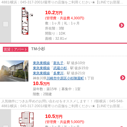
4881/横浜：045-317-2001//最寄りの店舗をご利用ください★【LINEでお部屋探
し】【初期費用分割払い】【19...
10.2
万
円
(管理費・共益費 4,300円)
敷：1ヶ月｜礼：1ヶ月
所在階：3階
間取り：1DK
面積：32.81㎡
TM小杉
賃貸｜アパート
東急東横線
「
新丸子
」駅 徒歩10分
東急東横線
「
武蔵小杉
」駅 徒歩15分
東急東横線
「
多摩川
」駅 徒歩21分
神奈川県
川崎市中原区
小杉陣屋町
１丁目
10.5
万円
築年数：築15年 ｜募集中：
1室
階数：2階建
人気物件につきお早めのお問い合わせをオススメします！！ //新横浜：045-548-
4881/横浜：045-317-2001//最寄りの店舗をご利用ください★【LINEでお部屋探
し】【初期費用分割払い】【19...
10.5
万
円
(管理費・共益費 5,000円)
敷：1ヶ月｜礼：1ヶ月