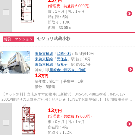
万
円
(管理費・共益費 6,000円)
敷：1ヶ月｜礼：1ヶ月
所在階：5階
間取り：1DK
面積：33.05㎡
セジョリ武蔵小杉
賃貸｜マンション
東急東横線
「
武蔵小杉
」駅 徒歩10分
東急東横線
「
元住吉
」駅 徒歩16分
東急東横線
「
新丸子
」駅 徒歩17分
神奈川県
川崎市中原区
今井仲町
13
万円
築年数：築1年 ｜募集中：
1室
階数：5階建
【ネット無料】当店おすすめ物件♪ //新横浜：045-548-4881/横浜：045-317-
2001//最寄りの店舗をご利用ください★【LINEでお部屋探し】【初期費用分割払
い】【19時以降も対応】まずはお...
13
万
円
(管理費・共益費 19,000円)
敷：0ヶ月｜礼：1ヶ月
所在階：4階
間取り：1LDK