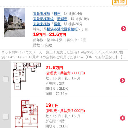
東急東横線
「
日吉
」駅 徒歩14分
東急新横浜線
「
新綱島
」駅 徒歩19分
東急東横線
「
綱島
」駅 徒歩20分
神奈川県
横浜市港北区
箕輪町
２丁目
19
21.6
万円～
万円
築年数：築1年未満 ｜募集中：
2室
階数：3階建
ネット無料！ハウスメーカー施工！充実した設備！ //新横浜：045-548-4881/横
浜：045-317-2001//最寄りの店舗をご利用ください★【LINEでお部屋探し】【初
期費用分割払い】【19時以降も...
21.6
万
円
(管理費・共益費 7,000円)
敷：1ヶ月｜礼：1ヶ月
所在階：2階
間取り：2LDK
面積：72.76㎡
19
万
円
(管理費・共益費 7,000円)
敷：1ヶ月｜礼：1ヶ月
所在階：3階
間取り：2LDK