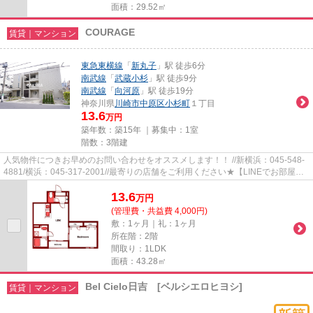
面積：29.52㎡
COURAGE
賃貸｜マンション
東急東横線
「
新丸子
」駅 徒歩6分
南武線
「
武蔵小杉
」駅 徒歩9分
南武線
「
向河原
」駅 徒歩19分
神奈川県
川崎市中原区
小杉町
１丁目
13.6
万円
築年数：築15年 ｜募集中：
1室
階数：3階建
人気物件につきお早めのお問い合わせをオススメします！！ //新横浜：045-548-
4881/横浜：045-317-2001//最寄りの店舗をご利用ください★【LINEでお部屋探
し】【初期費用分割払い】【19...
13.6
万
円
(管理費・共益費 4,000円)
敷：1ヶ月｜礼：1ヶ月
所在階：2階
間取り：1LDK
面積：43.28㎡
Bel Cielo日吉 [ベルシエロヒヨシ]
賃貸｜マンション