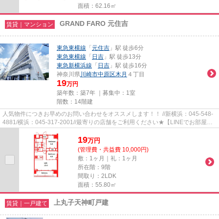
面積：62.16㎡
GRAND FARO 元住吉
賃貸｜マンション
東急東横線
「
元住吉
」駅 徒歩6分
東急東横線
「
日吉
」駅 徒歩13分
東急新横浜線
「
日吉
」駅 徒歩16分
神奈川県
川崎市中原区
木月
４丁目
19
万円
築年数：築7年 ｜募集中：
1室
階数：14階建
人気物件につきお早めのお問い合わせをオススメします！！ //新横浜：045-548-
4881/横浜：045-317-2001//最寄りの店舗をご利用ください★【LINEでお部屋探
し】【初期費用分割払い】【19...
19
万
円
(管理費・共益費 10,000円)
敷：1ヶ月｜礼：1ヶ月
所在階：9階
間取り：2LDK
面積：55.80㎡
上丸子天神町戸建
賃貸｜一戸建て