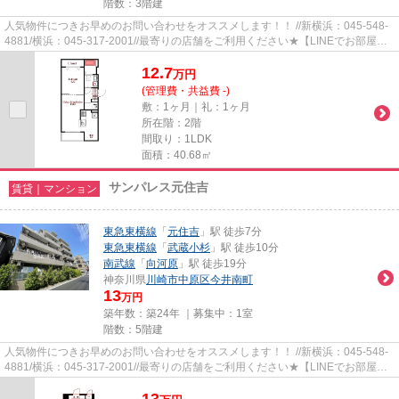
階数：3階建
人気物件につきお早めのお問い合わせをオススメします！！ //新横浜：045-548-
4881/横浜：045-317-2001//最寄りの店舗をご利用ください★【LINEでお部屋探
し】【初期費用分割払い】【19...
12.7
万
円
(管理費・共益費 -)
敷：1ヶ月｜礼：1ヶ月
所在階：2階
間取り：1LDK
面積：40.68㎡
サンパレス元住吉
賃貸｜マンション
東急東横線
「
元住吉
」駅 徒歩7分
東急東横線
「
武蔵小杉
」駅 徒歩10分
南武線
「
向河原
」駅 徒歩19分
神奈川県
川崎市中原区
今井南町
13
万円
築年数：築24年 ｜募集中：
1室
階数：5階建
人気物件につきお早めのお問い合わせをオススメします！！ //新横浜：045-548-
4881/横浜：045-317-2001//最寄りの店舗をご利用ください★【LINEでお部屋探
し】【初期費用分割払い】【19...
13