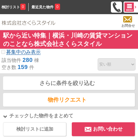
0
0
検討リスト
最近見た物件
お問合せ
駅から近い特集｜横浜・川崎の賃貸マンション
のことなら株式会社さくらスタイル
募集中のみ表示
280
該当物件
棟
159
空き数
件
さらに条件を絞り込む
物件リクエスト
チェックした物件をまとめて
検討リストに追加
お問い合わせ