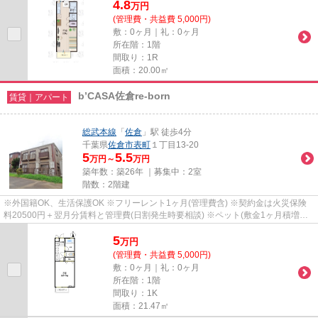
4.8
万
円
(管理費・共益費 5,000円)
敷：0ヶ月｜礼：0ヶ月
所在階：1階
間取り：1R
面積：20.00㎡
b’CASA佐倉re-born
賃貸｜アパート
総武本線
「
佐倉
」駅 徒歩4分
千葉県
佐倉市
表町
１丁目13-20
5
5.5
万円～
万円
築年数：築26年 ｜募集中：
2室
階数：2階建
※外国籍OK、生活保護OK ※フリーレント1ヶ月(管理費含) ※契約金は火災保険
料20500円＋翌月分賃料と管理費(日割発生時要相談) ※ペット(敷金1ヶ月積増償
却) ※鍵(任意):33000円 ※外国籍:賃...
5
万
円
(管理費・共益費 5,000円)
敷：0ヶ月｜礼：0ヶ月
所在階：1階
間取り：1K
面積：21.47㎡