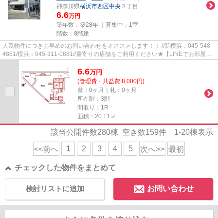
神奈川県
横浜市西区
中央
２丁目
6.6
万円
築年数：築28年 ｜募集中：
1室
階数：8階建
人気物件につきお早めのお問い合わせをオススメします！！ //新横浜：045-548-
4881/横浜：045-311-0881//最寄りの店舗をご利用ください★【LINEでお部屋探
し】【初期費用分割払い】【19...
6.6
万
円
(管理費・共益費 8,000円)
敷：0ヶ月｜礼：0ヶ月
所在階：3階
間取り：1R
面積：20.11㎡
該当公開件数
280
棟 空き数
159
件
1-20
棟表示
1
2
3
4
5
<<前へ
次へ>>
最初
チェックした物件をまとめて
検討リストに追加
お問い合わせ