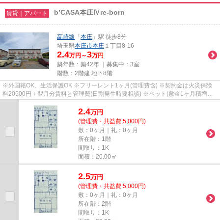
b’CASA本庄Ⅳre-born
賃貸｜アパート
高崎線
「
本庄
」駅 徒歩8分
埼玉県
本庄市
本庄
１丁目8-16
2.4
3
万円～
万円
築年数：築42年 ｜募集中：
3室
階数：2階建 地下8階
※外国籍OK、生活保護OK ※フリーレント1ヶ月(管理費含) ※契約金は火災保険
料20500円＋翌月分賃料と管理費(日割発生時要相談) ※ペット(敷金1ヶ月積増償
却) ※鍵(任意):33000円 ※外国籍:賃...
2.4
万
円
(管理費・共益費 5,000円)
敷：0ヶ月｜礼：0ヶ月
所在階：1階
間取り：1K
面積：20.00㎡
2.5
万
円
(管理費・共益費 5,000円)
敷：0ヶ月｜礼：0ヶ月
所在階：2階
間取り：1K