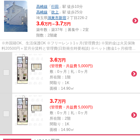
高崎線
「
行田
」駅 徒歩10分
高崎線
「
吹上
」駅 徒歩25分
埼玉県
鴻巣市
新宿
２丁目226-2
3.6
3.7
万円～
万円
築年数：築37年 ｜募集中：
2室
階数：2階建
※外国籍OK、生活保護OK ※フリーレント1ヶ月(管理費含) ※契約金は火災保険
料20500円＋翌月分賃料と管理費(日割発生時要相談) ※ペット(敷金1ヶ月積増償
却) ※鍵(任意):33000円 ※外国籍:賃...
3.6
万
円
(管理費・共益費 5,000円)
敷：0ヶ月｜礼：0ヶ月
所在階：1階
間取り：1K
面積：14.90㎡
3.7
万
円
(管理費・共益費 5,000円)
敷：0ヶ月｜礼：0ヶ月
所在階：2階
間取り：1K
面積：14.90㎡