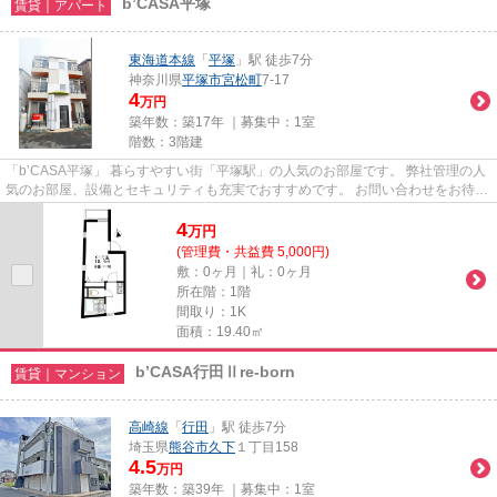
b’CASA平塚
賃貸｜アパート
東海道本線
「
平塚
」駅 徒歩7分
神奈川県
平塚市
宮松町
7-17
4
万円
築年数：築17年 ｜募集中：
1室
階数：3階建
「b’CASA平塚」 暮らすやすい街「平塚駅」の人気のお部屋です。 弊社管理の人
気のお部屋、設備とセキュリティも充実でおすすめです。 お問い合わせをお待ち
しております。
4
万
円
(管理費・共益費 5,000円)
敷：0ヶ月｜礼：0ヶ月
所在階：1階
間取り：1K
面積：19.40㎡
b’CASA行田Ⅱre-born
賃貸｜マンション
高崎線
「
行田
」駅 徒歩7分
埼玉県
熊谷市
久下
１丁目158
4.5
万円
築年数：築39年 ｜募集中：
1室