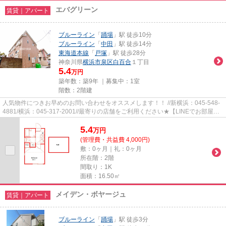
エバグリーン
賃貸｜アパート
ブルーライン
「
踊場
」駅 徒歩10分
ブルーライン
「
中田
」駅 徒歩14分
東海道本線
「
戸塚
」駅 徒歩28分
神奈川県
横浜市泉区
白百合
１丁目
5.4
万円
築年数：築9年 ｜募集中：
1室
階数：2階建
人気物件につきお早めのお問い合わせをオススメします！！ //新横浜：045-548-
4881/横浜：045-317-2001//最寄りの店舗をご利用ください★【LINEでお部屋探
し】【初期費用分割払い】【19...
5.4
万
円
(管理費・共益費 4,000円)
敷：0ヶ月｜礼：0ヶ月
所在階：2階
間取り：1K
面積：16.50㎡
メイデン・ボヤージュ
賃貸｜アパート
ブルーライン
「
踊場
」駅 徒歩3分