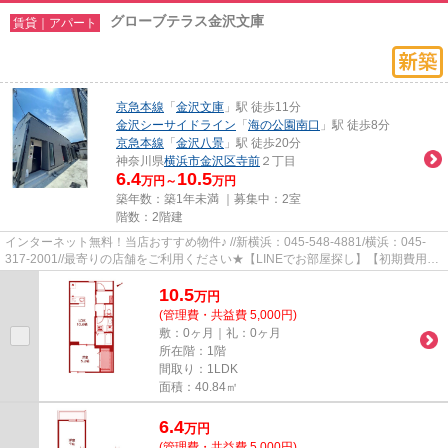
グローブテラス金沢文庫
賃貸｜アパート
京急本線
「
金沢文庫
」駅 徒歩11分
金沢シーサイドライン
「
海の公園南口
」駅 徒歩8分
京急本線
「
金沢八景
」駅 徒歩20分
神奈川県
横浜市金沢区
寺前
２丁目
6.4
10.5
万円～
万円
築年数：築1年未満 ｜募集中：
2室
階数：2階建
インターネット無料！当店おすすめ物件♪ //新横浜：045-548-4881/横浜：045-
317-2001//最寄りの店舗をご利用ください★【LINEでお部屋探し】【初期費用分
割払い】【19時以降も対応】ま...
10.5
万
円
(管理費・共益費 5,000円)
敷：0ヶ月｜礼：0ヶ月
所在階：1階
間取り：1LDK
面積：40.84㎡
6.4
万
円
(管理費・共益費 5,000円)