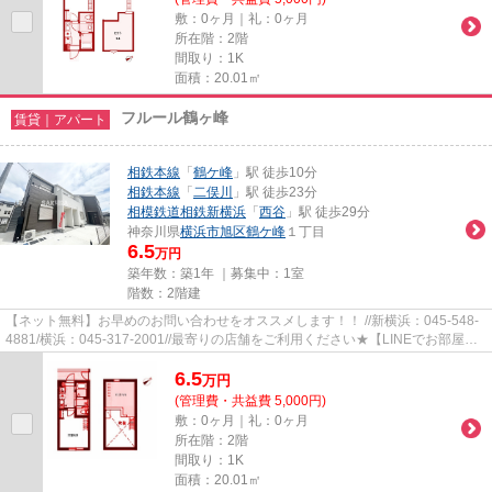
敷：0ヶ月｜礼：0ヶ月
所在階：2階
間取り：1K
面積：20.01㎡
フルール鶴ヶ峰
賃貸｜アパート
相鉄本線
「
鶴ケ峰
」駅 徒歩10分
相鉄本線
「
二俣川
」駅 徒歩23分
相模鉄道相鉄新横浜
「
西谷
」駅 徒歩29分
神奈川県
横浜市旭区
鶴ケ峰
１丁目
6.5
万円
築年数：築1年 ｜募集中：
1室
階数：2階建
【ネット無料】お早めのお問い合わせをオススメします！！ //新横浜：045-548-
4881/横浜：045-317-2001//最寄りの店舗をご利用ください★【LINEでお部屋探
し】【初期費用分割払い】【19...
6.5
万
円
(管理費・共益費 5,000円)
敷：0ヶ月｜礼：0ヶ月
所在階：2階
間取り：1K
面積：20.01㎡