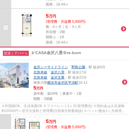
面積：16.44㎡
5
万
円
(管理費・共益費 5,000円)
敷：0ヶ月｜礼：0ヶ月
所在階：2階
間取り：1R
面積：16.44㎡
b’CASA金沢八景Ⅲre-born
賃貸｜アパート
金沢シーサイドライン
「
野島公園
」駅 徒歩6分
京急本線
「
金沢八景
」駅 徒歩17分
京急本線
「
金沢文庫
」駅 徒歩22分
神奈川県
横浜市金沢区
平潟町
16-12
5
万円
築年数：築39年 ｜募集中：
1室
階数：2階建
※外国籍OK、生活保護OK ※フリーレント1ヶ月(管理費含) ※契約金は火災保険
料20500円＋翌月分賃料と管理費(日割発生時要相談) ※ペット(敷金1ヶ月積増償
却) ※鍵(任意):33000円 ※外国籍:賃...
5
万
円
(管理費・共益費 5,000円)