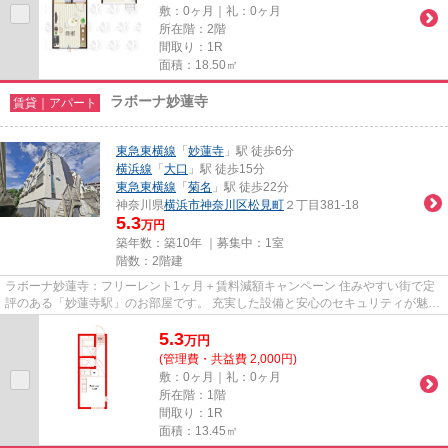
敷：0ヶ月｜礼：0ヶ月
所在階：2階
間取り：1R
面積：18.50㎡
ラボーナ妙蓮寺
賃貸｜アパート
東急東横線
「
妙蓮寺
」駅 徒歩6分
横浜線
「
大口
」駅 徒歩15分
東急東横線
「
菊名
」駅 徒歩22分
神奈川県
横浜市神奈川区
松見町
２丁目381-18
5.3
万円
築年数：築10年 ｜募集中：
1室
階数：2階建
ラボーナ妙蓮寺：フリーレント1ヶ月＋賃料減額キャンペーン 住みやすい街で定
評のある「妙蓮寺駅」のお部屋です。 充実した設備と安心のセキュリティが魅力
のお部屋です。
5.3
万
円
(管理費・共益費 2,000円)
敷：0ヶ月｜礼：0ヶ月
所在階：1階
間取り：1R
面積：13.45㎡