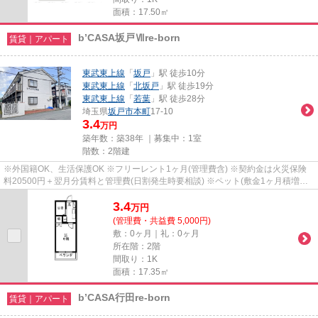
面積：17.50㎡
b’CASA坂戸Ⅶre-born
賃貸｜アパート
東武東上線
「
坂戸
」駅 徒歩10分
東武東上線
「
北坂戸
」駅 徒歩19分
東武東上線
「
若葉
」駅 徒歩28分
埼玉県
坂戸市
本町
17-10
3.4
万円
築年数：築38年 ｜募集中：
1室
階数：2階建
※外国籍OK、生活保護OK ※フリーレント1ヶ月(管理費含) ※契約金は火災保険
料20500円＋翌月分賃料と管理費(日割発生時要相談) ※ペット(敷金1ヶ月積増償
却) ※鍵(任意):33000円 ※外国籍:賃...
3.4
万
円
(管理費・共益費 5,000円)
敷：0ヶ月｜礼：0ヶ月
所在階：2階
間取り：1K
面積：17.35㎡
b’CASA行田re-born
賃貸｜アパート