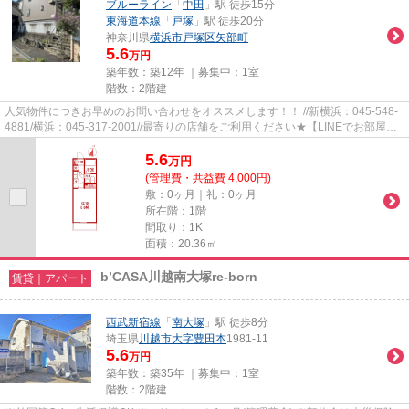
ブルーライン
「
中田
」駅 徒歩15分
東海道本線
「
戸塚
」駅 徒歩20分
神奈川県
横浜市戸塚区
矢部町
5.6
万円
築年数：築12年 ｜募集中：
1室
階数：2階建
人気物件につきお早めのお問い合わせをオススメします！！ //新横浜：045-548-
4881/横浜：045-317-2001//最寄りの店舗をご利用ください★【LINEでお部屋探
し】【初期費用分割払い】【19...
5.6
万
円
(管理費・共益費 4,000円)
敷：0ヶ月｜礼：0ヶ月
所在階：1階
間取り：1K
面積：20.36㎡
b’CASA川越南大塚re-born
賃貸｜アパート
西武新宿線
「
南大塚
」駅 徒歩8分
埼玉県
川越市
大字豊田本
1981-11
5.6
万円
築年数：築35年 ｜募集中：
1室
階数：2階建