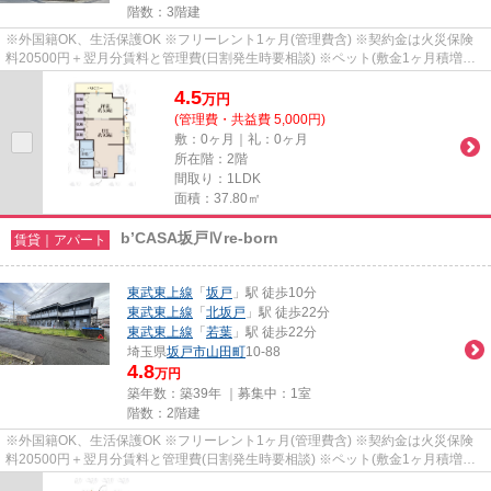
階数：3階建
※外国籍OK、生活保護OK ※フリーレント1ヶ月(管理費含) ※契約金は火災保険
料20500円＋翌月分賃料と管理費(日割発生時要相談) ※ペット(敷金1ヶ月積増償
却) ※鍵(任意):33000円 ※外国籍:賃...
4.5
万
円
(管理費・共益費 5,000円)
敷：0ヶ月｜礼：0ヶ月
所在階：2階
間取り：1LDK
面積：37.80㎡
b’CASA坂戸Ⅳre-born
賃貸｜アパート
東武東上線
「
坂戸
」駅 徒歩10分
東武東上線
「
北坂戸
」駅 徒歩22分
東武東上線
「
若葉
」駅 徒歩22分
埼玉県
坂戸市
山田町
10-88
4.8
万円
築年数：築39年 ｜募集中：
1室
階数：2階建
※外国籍OK、生活保護OK ※フリーレント1ヶ月(管理費含) ※契約金は火災保険
料20500円＋翌月分賃料と管理費(日割発生時要相談) ※ペット(敷金1ヶ月積増償
却) ※鍵(任意):33000円 ※外国籍:賃...