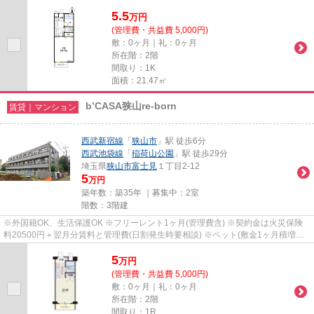
5.5
万
円
(管理費・共益費 5,000円)
敷：0ヶ月｜礼：0ヶ月
所在階：2階
間取り：1K
面積：21.47㎡
b’CASA狭山re-born
賃貸｜マンション
西武新宿線
「
狭山市
」駅 徒歩6分
西武池袋線
「
稲荷山公園
」駅 徒歩29分
埼玉県
狭山市
富士見
１丁目2-12
5
万円
築年数：築35年 ｜募集中：
2室
階数：3階建
※外国籍OK、生活保護OK ※フリーレント1ヶ月(管理費含) ※契約金は火災保険
料20500円＋翌月分賃料と管理費(日割発生時要相談) ※ペット(敷金1ヶ月積増償
却) ※鍵(任意):33000円 ※外国籍:賃...
5
万
円
(管理費・共益費 5,000円)
敷：0ヶ月｜礼：0ヶ月
所在階：2階
間取り：1R