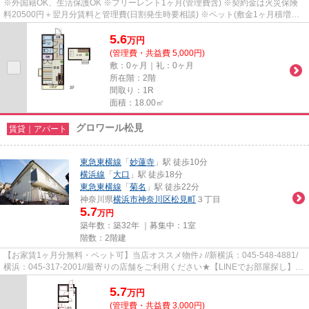
※外国籍OK、生活保護OK ※フリーレント1ヶ月(管理費含) ※契約金は火災保険
料20500円＋翌月分賃料と管理費(日割発生時要相談) ※ペット(敷金1ヶ月積増償
却) ※鍵(任意):33000円 ※外国籍:賃...
5.6
万
円
(管理費・共益費 5,000円)
敷：0ヶ月｜礼：0ヶ月
所在階：2階
間取り：1R
面積：18.00㎡
グロワール松見
賃貸｜アパート
東急東横線
「
妙蓮寺
」駅 徒歩10分
横浜線
「
大口
」駅 徒歩18分
東急東横線
「
菊名
」駅 徒歩22分
神奈川県
横浜市神奈川区
松見町
３丁目
5.7
万円
築年数：築32年 ｜募集中：
1室
階数：2階建
【お家賃1ヶ月分無料・ペット可】当店オススメ物件♪ //新横浜：045-548-4881/
横浜：045-317-2001//最寄りの店舗をご利用ください★【LINEでお部屋探し】
【初期費用分割払い】【19時以降...
5.7
万
円
(管理費・共益費 3,000円)