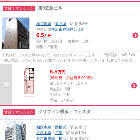
第8笠原ビル
賃貸｜マンション
横須賀線
「
東戸塚
」駅 徒歩3分
神奈川県
横浜市戸塚区
川上町
6.5
万円
築年数：築31年 ｜募集中：
1室
階数：8階建
人気物件につきお早めのお問い合わせをオススメします！！ //新横浜：045-548-
4881/横浜：045-317-2001//最寄りの店舗をご利用ください★【LINEでお部屋探
し】【初期費用分割払い】【19...
6.5
万
円
(管理費・共益費 5,000円)
敷：0ヶ月｜礼：0ヶ月
所在階：6階
間取り：1K
面積：17.40㎡
グリフィン横浜・ウェスタ
賃貸｜マンション
相鉄本線
「
西横浜
」駅 徒歩5分
京急本線
「
戸部
」駅 徒歩10分
東急東横線
「
横浜
」駅 徒歩24分