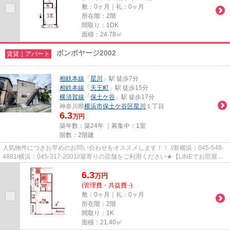
敷：0ヶ月｜礼：0ヶ月
所在階：2階
間取り：1DK
面積：24.78㎡
ボンボヤージ2002
賃貸｜アパート
相鉄本線
「
星川
」駅 徒歩7分
相鉄本線
「
天王町
」駅 徒歩15分
横須賀線
「
保土ケ谷
」駅 徒歩17分
神奈川県
横浜市保土ケ谷区
星川
１丁目
6.3
万円
築年数：築24年 ｜募集中：
1室
階数：2階建
人気物件につきお早めのお問い合わせをオススメします！！ //新横浜：045-548-
4881/横浜：045-317-2001//最寄りの店舗をご利用ください★【LINEでお部屋探
し】【初期費用分割払い】【19...
6.3
万
円
(管理費・共益費 -)
敷：0ヶ月｜礼：0ヶ月
所在階：2階
間取り：1K
面積：21.40㎡