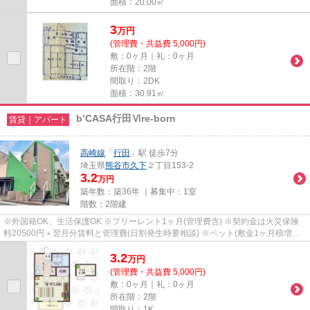
面積：20.00㎡
3
万
円
(管理費・共益費 5,000円)
敷：0ヶ月｜礼：0ヶ月
所在階：2階
間取り：2DK
面積：30.91㎡
b’CASA行田Ⅵre-born
賃貸｜アパート
高崎線
「
行田
」駅 徒歩7分
埼玉県
熊谷市
久下
２丁目153-2
3.2
万円
築年数：築36年 ｜募集中：
1室
階数：2階建
※外国籍OK、生活保護OK ※フリーレント1ヶ月(管理費含) ※契約金は火災保険
料20500円＋翌月分賃料と管理費(日割発生時要相談) ※ペット(敷金1ヶ月積増償
却) ※鍵(任意):33000円 ※外国籍:賃...
3.2
万
円
(管理費・共益費 5,000円)
敷：0ヶ月｜礼：0ヶ月
所在階：2階
間取り：1K