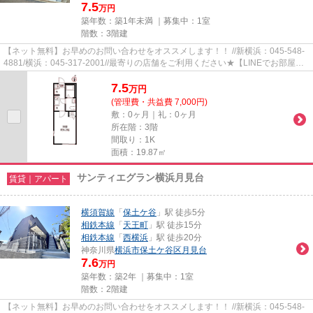
7.5
万円
築年数：築1年未満 ｜募集中：
1室
階数：3階建
【ネット無料】お早めのお問い合わせをオススメします！！ //新横浜：045-548-
4881/横浜：045-317-2001//最寄りの店舗をご利用ください★【LINEでお部屋探
し】【初期費用分割払い】【19...
7.5
万
円
(管理費・共益費 7,000円)
敷：0ヶ月｜礼：0ヶ月
所在階：3階
間取り：1K
面積：19.87㎡
サンティエグラン横浜月見台
賃貸｜アパート
横須賀線
「
保土ケ谷
」駅 徒歩5分
相鉄本線
「
天王町
」駅 徒歩15分
相鉄本線
「
西横浜
」駅 徒歩20分
神奈川県
横浜市保土ケ谷区
月見台
7.6
万円
築年数：築2年 ｜募集中：
1室
階数：2階建
【ネット無料】お早めのお問い合わせをオススメします！！ //新横浜：045-548-