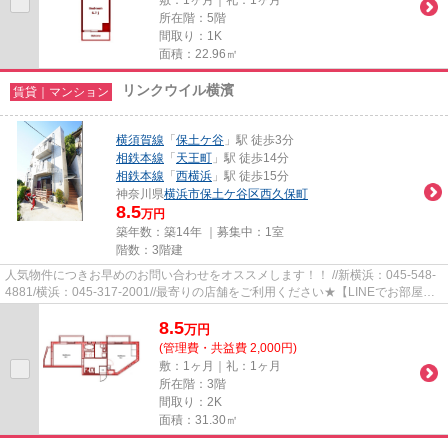
所在階：5階
間取り：1K
面積：22.96㎡
リンクウイル横濱
賃貸｜マンション
横須賀線
「
保土ケ谷
」駅 徒歩3分
相鉄本線
「
天王町
」駅 徒歩14分
相鉄本線
「
西横浜
」駅 徒歩15分
神奈川県
横浜市保土ケ谷区
西久保町
8.5
万円
築年数：築14年 ｜募集中：
1室
階数：3階建
人気物件につきお早めのお問い合わせをオススメします！！ //新横浜：045-548-
4881/横浜：045-317-2001//最寄りの店舗をご利用ください★【LINEでお部屋探
し】【初期費用分割払い】【19...
8.5
万
円
(管理費・共益費 2,000円)
敷：1ヶ月｜礼：1ヶ月
所在階：3階
間取り：2K
面積：31.30㎡