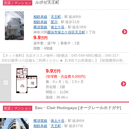
ルポゼ天王町
賃貸｜マンション
相鉄本線
「
天王町
」駅 徒歩8分
相鉄本線
「
星川
」駅 徒歩11分
横須賀線
「
保土ケ谷
」駅 徒歩19分
神奈川県
横浜市保土ケ谷区
天王町
１丁目
9.9
万円
築年数：築7年 ｜募集中：
1室
階数：4階建
【ネット無料】当店オススメ物件♪ //新横浜：045-548-4881/横浜：045-317-
2001//最寄りの店舗をご利用ください★【LINEでお部屋探し】【初期費用分割払
い】【19時以降も対応】まずはお...
9.9
万
円
(管理費・共益費 6,000円)
敷：0ヶ月｜礼：1.5ヶ月
所在階：1階
間取り：1LDK
面積：36.46㎡
Eau・Clair Hodogaya [オークレールホドガヤ]
賃貸｜マンション
横須賀線
「
保土ケ谷
」駅 徒歩6分
相鉄本線
「
天王町
」駅 徒歩17分