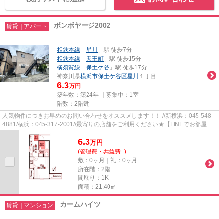
ボンボヤージ2002
賃貸｜アパート
相鉄本線
「
星川
」駅 徒歩7分
相鉄本線
「
天王町
」駅 徒歩15分
横須賀線
「
保土ケ谷
」駅 徒歩17分
神奈川県
横浜市保土ケ谷区
星川
１丁目
6.3
万円
築年数：築24年 ｜募集中：
1室
階数：2階建
人気物件につきお早めのお問い合わせをオススメします！！ //新横浜：045-548-
4881/横浜：045-317-2001//最寄りの店舗をご利用ください★【LINEでお部屋探
し】【初期費用分割払い】【19...
6.3
万
円
(管理費・共益費 -)
敷：0ヶ月｜礼：0ヶ月
所在階：2階
間取り：1K
面積：21.40㎡
カームハイツ
賃貸｜マンション