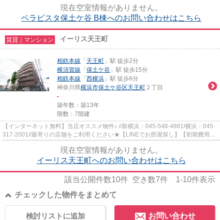
し】【初期費用分割払い】【19...
現在空室情報がありません。
ベラビスタ保土ケ谷 B棟へのお問い合わせはこちら
イーリス天王町
賃貸｜マンション
相鉄本線
「
天王町
」駅 徒歩2分
横須賀線
「
保土ケ谷
」駅 徒歩15分
相鉄本線
「
西横浜
」駅 徒歩6分
神奈川県
横浜市保土ケ谷区
天王町
２丁目
-
築年数：築13年
階数：7階建
【インターネット無料】当店オススメ物件♪ //新横浜：045-548-4881/横浜：045-
317-2001//最寄りの店舗をご利用ください★【LINEでお部屋探し】【初期費用分
割払い】【19時以降も対応】...
現在空室情報がありません。
イーリス天王町へのお問い合わせはこちら
該当公開件数
10
件 空き数
7
件
1-10
件表示
チェックした物件をまとめて
検討リストに追加
お問い合わせ