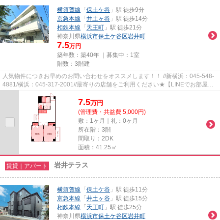
横須賀線
「
保土ケ谷
」駅 徒歩9分
京急本線
「
井土ヶ谷
」駅 徒歩14分
相鉄本線
「
天王町
」駅 徒歩21分
神奈川県
横浜市保土ケ谷区
岩井町
7.5
万円
築年数：築40年 ｜募集中：
1室
階数：3階建
人気物件につきお早めのお問い合わせをオススメします！！ //新横浜：045-548-
4881/横浜：045-317-2001//最寄りの店舗をご利用ください★【LINEでお部屋探
し】【初期費用分割払い】【19...
7.5
万
円
(管理費・共益費 5,000円)
敷：1ヶ月｜礼：0ヶ月
所在階：3階
間取り：2DK
面積：41.25㎡
岩井テラス
賃貸｜アパート
横須賀線
「
保土ケ谷
」駅 徒歩11分
京急本線
「
井土ヶ谷
」駅 徒歩15分
相鉄本線
「
天王町
」駅 徒歩25分
神奈川県
横浜市保土ケ谷区
岩井町