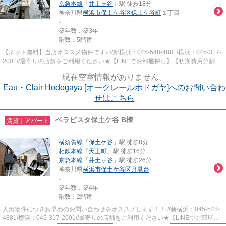
京急本線
「
井土ヶ谷
」駅 徒歩18分
神奈川県
横浜市保土ケ谷区
保土ケ谷町
１丁目
-
築年数：築3年
階数：5階建
【ネット無料】当店オススメ物件です♪ //新横浜：045-548-4881/横浜：045-317-
2001//最寄りの店舗をご利用ください★【LINEでお部屋探し】【初期費用分割払
い】【19時以降も対応】まず...
現在空室情報がありません。
Eau・Clair Hodogaya [オークレールホドガヤ]へのお問い合わ
せはこちら
ベラビスタ保土ケ谷 B棟
賃貸｜アパート
横須賀線
「
保土ケ谷
」駅 徒歩8分
相鉄本線
「
天王町
」駅 徒歩16分
京急本線
「
井土ヶ谷
」駅 徒歩26分
神奈川県
横浜市保土ケ谷区
月見台
-
築年数：築4年
階数：2階建
人気物件につきお早めのお問い合わせをオススメします！！ //新横浜：045-548-
4881/横浜：045-317-2001//最寄りの店舗をご利用ください★【LINEでお部屋探