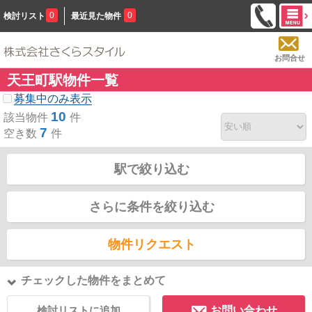
0
0
検討リスト
最近見た物件
お問合せ
天王町駅物件一覧
募集中のみ表示
10
該当物件
件
7
空き数
件
駅で絞り込む
さらに条件を絞り込む
物件リクエスト
チェックした物件をまとめて
検討リストに追加
お問い合わせ