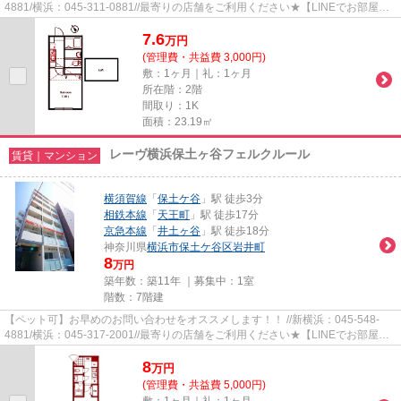
4881/横浜：045-311-0881//最寄りの店舗をご利用ください★【LINEでお部屋探
し】【初期費用分割払い】【19...
7.6
万
円
(管理費・共益費 3,000円)
敷：1ヶ月｜礼：1ヶ月
所在階：2階
間取り：1K
面積：23.19㎡
レーヴ横浜保土ヶ谷フェルクルール
賃貸｜マンション
横須賀線
「
保土ケ谷
」駅 徒歩3分
相鉄本線
「
天王町
」駅 徒歩17分
京急本線
「
井土ヶ谷
」駅 徒歩18分
神奈川県
横浜市保土ケ谷区
岩井町
8
万円
築年数：築11年 ｜募集中：
1室
階数：7階建
【ペット可】お早めのお問い合わせをオススメします！！ //新横浜：045-548-
4881/横浜：045-317-2001//最寄りの店舗をご利用ください★【LINEでお部屋探
し】【初期費用分割払い】【19時...
8
万
円
(管理費・共益費 5,000円)
敷：1ヶ月｜礼：1ヶ月