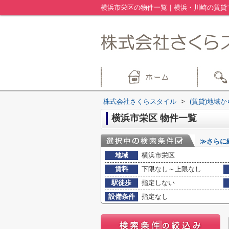
横浜市栄区の物件一覧｜横浜・川崎の賃貸
株式会社さくらスタイル
>
(賃貸)地域
横浜市栄区 物件一覧
≫さらに
地域
横浜市栄区
賃料
下限なし～上限なし
駅徒歩
指定しない
設備条件
指定なし