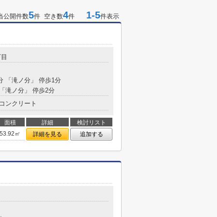
5
4
1-5
当公開件数
件 空き数
件
件表示
丁目
分 「滝ノ分」 停歩1分
 「滝ノ分」 停歩2分
コンクリート
面積
詳細
検討リスト
53.92㎡
詳細を見る
追加する