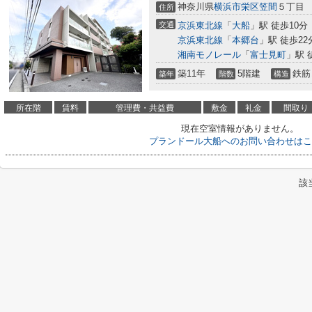
神奈川県
横浜市栄区
笠間
５丁目
住所
交通
京浜東北線
「
大船
」駅 徒歩10分
京浜東北線
「
本郷台
」駅 徒歩22
湘南モノレール
「
富士見町
」駅 
築11年
5階建
鉄筋
築年
階数
構造
所在階
賃料
管理費・共益費
敷金
礼金
間取り
現在空室情報がありません。
プランドール大船へのお問い合わせはこ
該