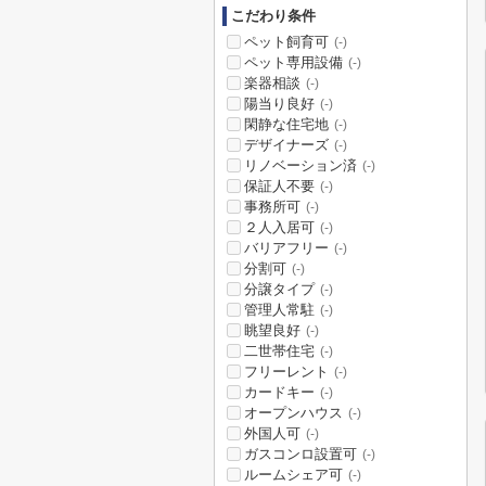
こだわり条件
ペット飼育可
(-)
ペット専用設備
(-)
楽器相談
(-)
陽当り良好
(-)
閑静な住宅地
(-)
デザイナーズ
(-)
リノベーション済
(-)
保証人不要
(-)
事務所可
(-)
２人入居可
(-)
バリアフリー
(-)
分割可
(-)
分譲タイプ
(-)
管理人常駐
(-)
眺望良好
(-)
二世帯住宅
(-)
フリーレント
(-)
カードキー
(-)
オープンハウス
(-)
外国人可
(-)
ガスコンロ設置可
(-)
ルームシェア可
(-)