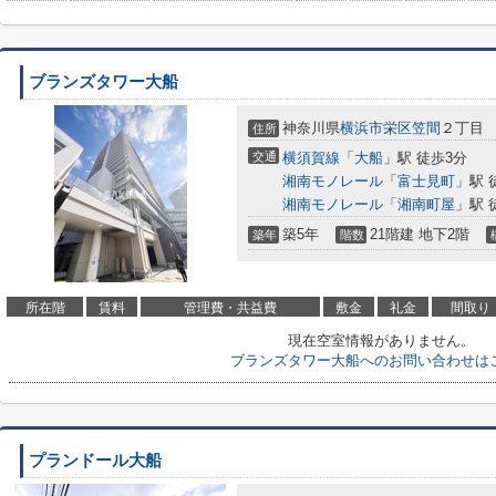
ブランズタワー大船
神奈川県
横浜市栄区
笠間
２丁目
住所
交通
横須賀線
「
大船
」駅 徒歩3分
湘南モノレール
「
富士見町
」駅 
湘南モノレール
「
湘南町屋
」駅 
築5年
21階建 地下2階
築年
階数
所在階
賃料
管理費・共益費
敷金
礼金
間取り
現在空室情報がありません。
ブランズタワー大船へのお問い合わせは
プランドール大船