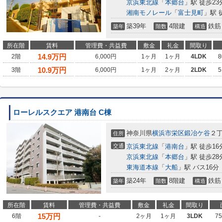
京浜東北線
「
本郷台
」駅 徒歩23
湘南モノレール
「
富士見町
」駅 
築39年
4階建
鉄筋
築年
階数
構造
所在階
賃料
管理費・共益費
敷金
礼金
間取り
14.9
万円
2階
6,000円
1ヶ月
1ヶ月
4LDK
8
10.9
万円
3階
6,000円
1ヶ月
2ヶ月
2LDK
5
ローレルスクエア 港南台 C棟
神奈川県
横浜市栄区
鍛冶ケ谷
２
住所
交通
京浜東北線
「
港南台
」駅 徒歩16
京浜東北線
「
本郷台
」駅 徒歩28
東海道本線
「
大船
」駅 バス16
築24年
8階建
鉄筋
築年
階数
構造
所在階
賃料
管理費・共益費
敷金
礼金
間取り
15
万円
6階
-
2ヶ月
1ヶ月
3LDK
7