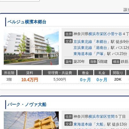
該
ベルジュ横濱本郷台
神奈川県
横浜市栄区
小菅ケ谷
４
住所
交通
京浜東北線
「
本郷台
」駅 徒歩9分
京浜東北線
「
港南台
」駅 バス12
東海道本線
「
戸塚
」駅 バス23分
築20年
5階建
鉄筋
築年
階数
構造
所在階
賃料
管理費・共益費
敷金
礼金
間取り
10.4
万円
0ヶ月
0ヶ月
3階
5,500円
2DK
パーク・ノヴァ大船
神奈川県
横浜市栄区
笠間
５丁目
住所
交通
東海道本線
「
大船
」駅 徒歩13分