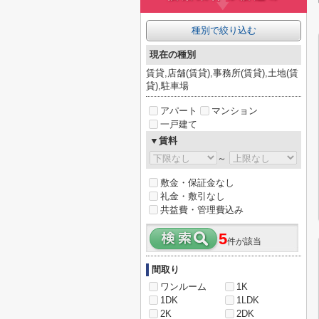
種別で絞り込む
現在の種別
賃貸,店舗(賃貸),事務所(賃貸),土地(賃
貸),駐車場
アパート
マンション
一戸建て
▼賃料
～
敷金・保証金なし
礼金・敷引なし
共益費・管理費込み
5
件が該当
間取り
ワンルーム
1K
1DK
1LDK
2K
2DK