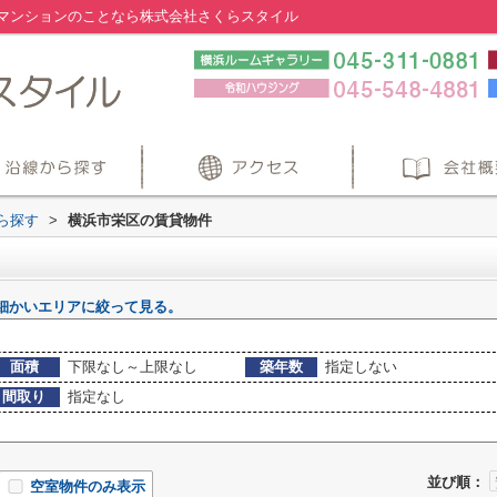
マンションのことなら株式会社さくらスタイル
から探す
>
横浜市栄区の賃貸物件
細かいエリアに絞って見る。
面積
下限なし～上限なし
築年数
指定しない
間取り
指定なし
並び順：
空室物件のみ表示