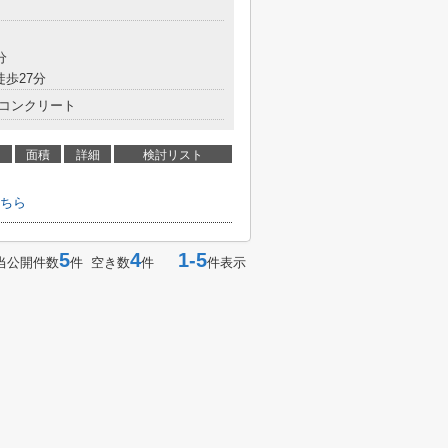
分
徒歩27分
コンクリート
面積
詳細
検討リスト
ちら
5
4
1-5
当公開件数
件 空き数
件
件表示