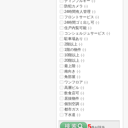
ディンプルキー
(-)
防犯カメラ
(-)
24時間有人管理
(-)
フロントサービス
(-)
24時間ゴミ出し可
(-)
住戸内覧可能
(-)
コンシェルジュサービス
(-)
駐車場あり
(-)
2階以上
(-)
1階の物件
(-)
10階以上
(-)
20階以上
(-)
最上階
(-)
南向き
(-)
角部屋
(-)
ワンフロア
(-)
高層ビル
(-)
飲食店可
(-)
居抜物件
(-)
個別空調
(-)
都市ガス
(-)
下水道
(-)
5
件が該当