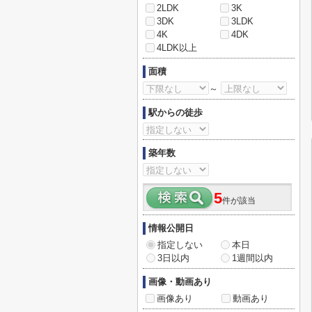
2LDK
3K
3DK
3LDK
4K
4DK
4LDK以上
面積
～
駅からの徒歩
築年数
5
件が該当
情報公開日
指定しない
本日
3日以内
1週間以内
画像・動画あり
画像あり
動画あり