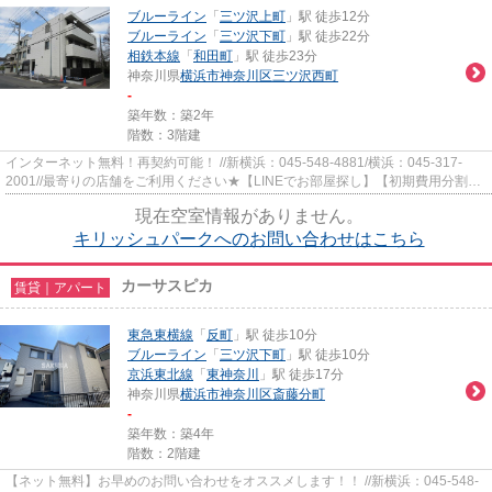
ブルーライン
「
三ツ沢上町
」駅 徒歩12分
ブルーライン
「
三ツ沢下町
」駅 徒歩22分
相鉄本線
「
和田町
」駅 徒歩23分
神奈川県
横浜市神奈川区
三ツ沢西町
-
築年数：築2年
階数：3階建
インターネット無料！再契約可能！ //新横浜：045-548-4881/横浜：045-317-
2001//最寄りの店舗をご利用ください★【LINEでお部屋探し】【初期費用分割払
い】【19時以降も対応】まずはお...
現在空室情報がありません。
キリッシュパークへのお問い合わせはこちら
カーサスピカ
賃貸｜アパート
東急東横線
「
反町
」駅 徒歩10分
ブルーライン
「
三ツ沢下町
」駅 徒歩10分
京浜東北線
「
東神奈川
」駅 徒歩17分
神奈川県
横浜市神奈川区
斎藤分町
-
築年数：築4年
階数：2階建
【ネット無料】お早めのお問い合わせをオススメします！！ //新横浜：045-548-