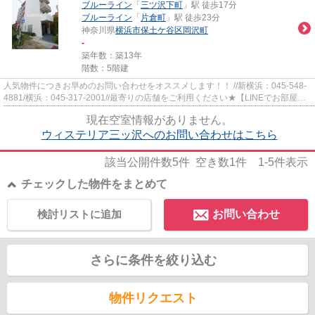
ブルーライン
「
三ツ沢下町
」駅 徒歩17分
ブルーライン
「
片倉町
」駅 徒歩23分
神奈川県
横浜市保土ケ谷区
岡沢町
-
築年数：築13年
階数：5階建
人気物件につきお早めのお問い合わせをオススメします！！ //新横浜：045-548-
4881/横浜：045-317-2001//最寄りの店舗をご利用ください★【LINEでお部屋探
し】【初期費用分割払い】【19...
現在空室情報がありません。
ウィステリア三ッ沢へのお問い合わせはこちら
該当公開件数
5
件 空き数
1
件
1-5
件表示
チェックした物件をまとめて
検討リストに追加
お問い合わせ
さらに条件を絞り込む
物件リクエスト