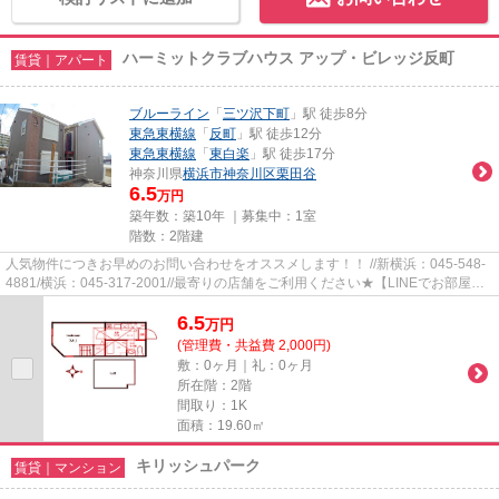
ハーミットクラブハウス アップ・ビレッジ反町
賃貸｜アパート
ブルーライン
「
三ツ沢下町
」駅 徒歩8分
東急東横線
「
反町
」駅 徒歩12分
東急東横線
「
東白楽
」駅 徒歩17分
神奈川県
横浜市神奈川区
栗田谷
6.5
万円
築年数：築10年 ｜募集中：
1室
階数：2階建
人気物件につきお早めのお問い合わせをオススメします！！ //新横浜：045-548-
4881/横浜：045-317-2001//最寄りの店舗をご利用ください★【LINEでお部屋探
し】【初期費用分割払い】【19...
6.5
万
円
(管理費・共益費 2,000円)
敷：0ヶ月｜礼：0ヶ月
所在階：2階
間取り：1K
面積：19.60㎡
キリッシュパーク
賃貸｜マンション