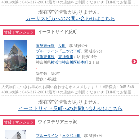
4881/横浜：045-317-2001//最寄りの店舗をご利用ください★【LINEでお部屋探
し】【初期費用分割払い】【19...
現在空室情報がありません。
カーサスピカへのお問い合わせはこちら
イーストサイド反町
賃貸｜マンション
東急東横線
「
反町
」駅 徒歩2分
ブルーライン
「
三ツ沢下町
」駅 徒歩9分
京浜東北線
「
東神奈川
」駅 徒歩14分
神奈川県
横浜市神奈川区
松本町
２丁目
-
築年数：築6年
階数：4階建
人気物件につきお早めのお問い合わせをオススメします！！ //新横浜：045-548-
4881/横浜：045-317-2001//最寄りの店舗をご利用ください★【LINEでお部屋探
し】【初期費用分割払い】【19...
現在空室情報がありません。
イーストサイド反町へのお問い合わせはこちら
ウィステリア三ッ沢
賃貸｜マンション
ブルーライン
「
三ツ沢上町
」駅 徒歩7分