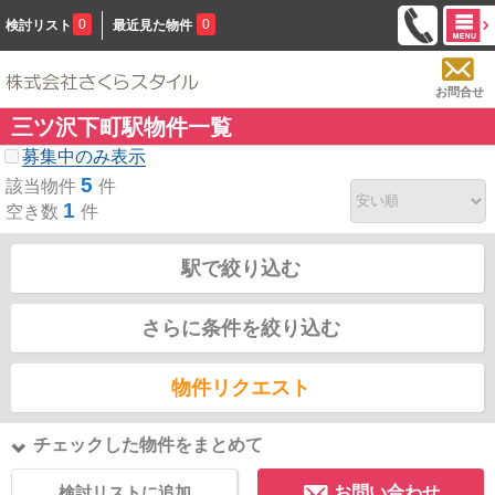
0
0
検討リスト
最近見た物件
お問合せ
三ツ沢下町駅物件一覧
募集中のみ表示
5
該当物件
件
1
空き数
件
駅で絞り込む
さらに条件を絞り込む
物件リクエスト
チェックした物件をまとめて
検討リストに追加
お問い合わせ