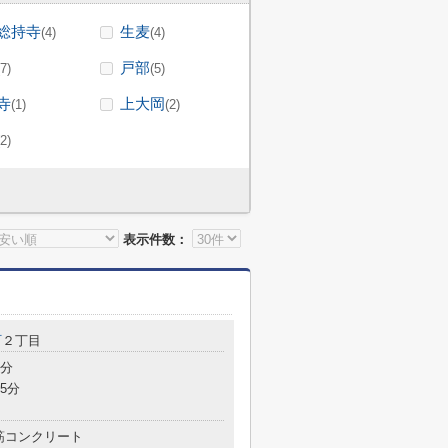
総持寺
生麦
(4)
(4)
戸部
(7)
(5)
寺
上大岡
(1)
(2)
(2)
表示件数：
町
２丁目
6分
5分
筋コンクリート