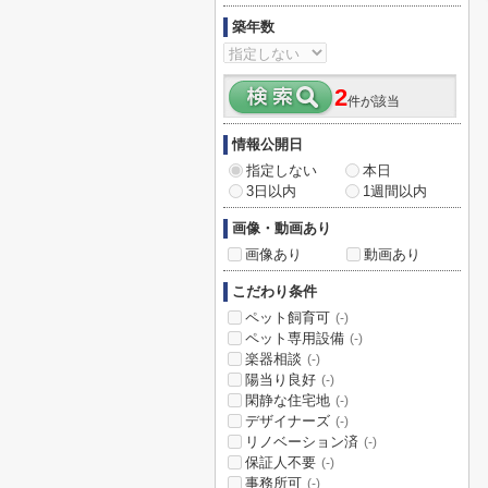
築年数
2
件が該当
情報公開日
指定しない
本日
3日以内
1週間以内
画像・動画あり
画像あり
動画あり
こだわり条件
ペット飼育可
(-)
ペット専用設備
(-)
楽器相談
(-)
陽当り良好
(-)
閑静な住宅地
(-)
デザイナーズ
(-)
リノベーション済
(-)
保証人不要
(-)
事務所可
(-)