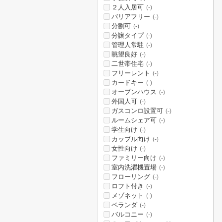
２人入居可
(-)
バリアフリー
(-)
分割可
(-)
分譲タイプ
(-)
管理人常駐
(-)
眺望良好
(-)
二世帯住宅
(-)
フリーレント
(-)
カードキー
(-)
オープンハウス
(-)
外国人可
(-)
ガスコンロ設置可
(-)
ルームシェア可
(-)
学生向け
(-)
カップル向け
(-)
女性向け
(-)
ファミリー向け
(-)
室内洗濯機置場
(-)
フローリング
(-)
ロフト付き
(-)
メゾネット
(-)
ベランダ
(-)
バルコニー
(-)