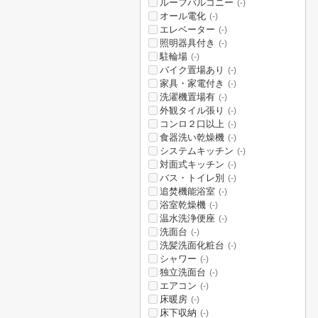
ルーフバルコニー
(-)
オール電化
(-)
エレベーター
(-)
照明器具付き
(-)
駐輪場
(-)
バイク置場あり
(-)
家具・家電付き
(-)
洗濯機置場有
(-)
外観タイル張り
(-)
コンロ２口以上
(-)
食器洗い乾燥機
(-)
システムキッチン
(-)
対面式キッチン
(-)
バス・トイレ別
(-)
追焚機能浴室
(-)
浴室乾燥機
(-)
温水洗浄便座
(-)
洗面台
(-)
洗髪洗面化粧台
(-)
シャワー
(-)
独立洗面台
(-)
エアコン
(-)
床暖房
(-)
床下収納
(-)