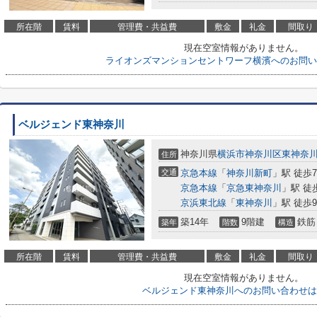
所在階
賃料
管理費・共益費
敷金
礼金
間取り
現在空室情報がありません。
ライオンズマンションセントワーフ横濱へのお問い
ベルジェンド東神奈川
神奈川県
横浜市神奈川区
東神奈
住所
交通
京急本線
「
神奈川新町
」駅 徒歩
京急本線
「
京急東神奈川
」駅 徒
京浜東北線
「
東神奈川
」駅 徒歩
築14年
9階建
鉄筋
築年
階数
構造
所在階
賃料
管理費・共益費
敷金
礼金
間取り
現在空室情報がありません。
ベルジェンド東神奈川へのお問い合わせは