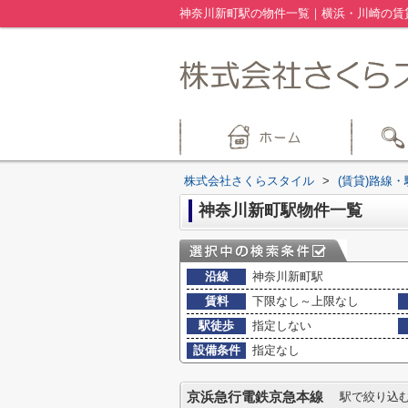
神奈川新町駅の物件一覧｜横浜・川崎の賃
株式会社さくらスタイル
>
(賃貸)路線
神奈川新町駅物件一覧
沿線
神奈川新町駅
賃料
下限なし～上限なし
駅徒歩
指定しない
設備条件
指定なし
京浜急行電鉄京急本線
駅で絞り込