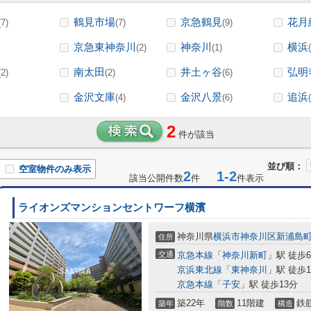
鶴見市場
京急鶴見
花月
(7)
(7)
(9)
京急東神奈川
神奈川
横浜
(2)
(1)
南太田
井土ヶ谷
弘明
(2)
(2)
(6)
金沢文庫
金沢八景
追浜
(4)
(6)
2
件が該当
並び順：
空室物件のみ表示
2
1-2
該当公開件数
件
件表示
ライオンズマンションセントワーフ横濱
神奈川県
横浜市神奈川区
新浦島
住所
交通
京急本線
「
神奈川新町
」駅 徒歩
京浜東北線
「
東神奈川
」駅 徒歩1
京急本線
「
子安
」駅 徒歩13分
築22年
11階建
鉄
築年
階数
構造