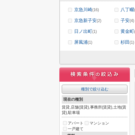
京急川崎
八丁畷
(16)
京急新子安
子安
(2)
(4)
日ノ出町
黄金町
(1)
屏風浦
杉田
(1)
(1)
種別で絞り込む
現在の種別
賃貸,店舗(賃貸),事務所(賃貸),土地(賃
貸),駐車場
アパート
マンション
一戸建て