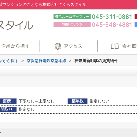
貸マンションのことなら株式会社さくらスタイル
・駅から探す
>
京浜急行電鉄京急本線
>
神奈川新町駅の賃貸物件
面積
下限なし～上限なし
築年数
指定しない
間取り
指定なし
む