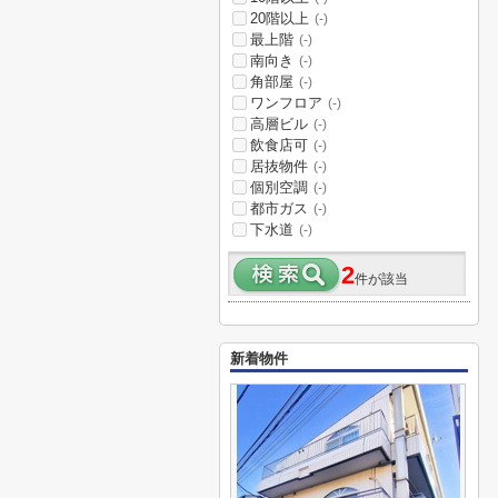
20階以上
(-)
最上階
(-)
南向き
(-)
角部屋
(-)
ワンフロア
(-)
高層ビル
(-)
飲食店可
(-)
居抜物件
(-)
個別空調
(-)
都市ガス
(-)
下水道
(-)
2
件が該当
新着物件