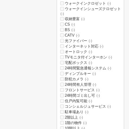
ウォークインクロゼット
(-)
ウォークインシューズクロゼット
(-)
収納豊富
(-)
CS
(-)
BS
(-)
CATV
(-)
光ファイバー
(-)
インターネット対応
(-)
オートロック
(-)
TVモニタ付インターホン
(-)
宅配ボックス
(-)
24時間緊急通報システム
(-)
ディンプルキー
(-)
防犯カメラ
(-)
24時間有人管理
(-)
フロントサービス
(-)
24時間ゴミ出し可
(-)
住戸内覧可能
(-)
コンシェルジュサービス
(-)
駐車場あり
(-)
2階以上
(-)
1階の物件
(-)
10階以上
(-)