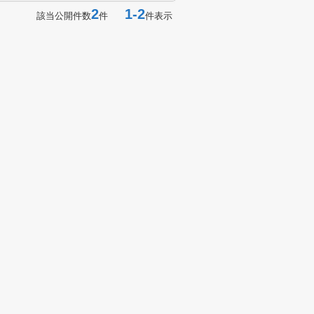
2
1-2
該当公開件数
件
件表示