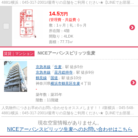
4881/横浜：045-317-2001//最寄りの店舗をご利用ください★【LINEでお部屋探
し】【初期費用分割払い】【19...
14.5
万
円
(管理費・共益費 -)
敷：1ヶ月｜礼：0ヶ月
所在階：4階
間取り：4LDK
面積：77.73㎡
NICEアーバンスピリッツ生麦
賃貸｜マンション
京急本線
「
生麦
」駅 徒歩5分
京急本線
「
花月総持寺
」駅 徒歩9分
鶴見線
「
国道
」駅 徒歩10分
神奈川県
横浜市鶴見区
生麦
４丁目
-
築年数：築35年
階数：11階建
人気物件につきお早めのお問い合わせをオススメします！！ //新横浜：045-548-
4881/横浜：045-317-2001//最寄りの店舗をご利用ください★【LINEでお部屋探
し】【初期費用分割払い】【19...
現在空室情報がありません。
NICEアーバンスピリッツ生麦へのお問い合わせはこちら