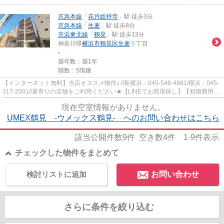
京急本線
「
花月総持寺
」駅 徒歩3分
京急本線
「
生麦
」駅 徒歩8分
京浜東北線
「
鶴見
」駅 徒歩13分
神奈川県
横浜市鶴見区
生麦
５丁目
-
築年数：築1年
階数：5階建
【インターネット無料】当店オススメ物件♪ //新横浜：045-548-4881/横浜：045-
317-2001//最寄りの店舗をご利用ください★【LINEでお部屋探し】【初期費用分
割払い】【19時以降も対応】...
現在空室情報がありません。
UMEX鶴見 -ウメックス鶴見- へのお問い合わせはこちら
該当公開件数
9
件 空き数
4
件
1-9
件表示
チェックした物件をまとめて
検討リストに追加
お問い合わせ
さらに条件を絞り込む