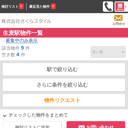
0
0
検討リスト
最近見た物件
お問合せ
生麦駅物件一覧
募集中のみ表示
9
該当物件
件
4
空き数
件
駅で絞り込む
さらに条件を絞り込む
物件リクエスト
チェックした物件をまとめて
検討リストに追加
お問い合わせ