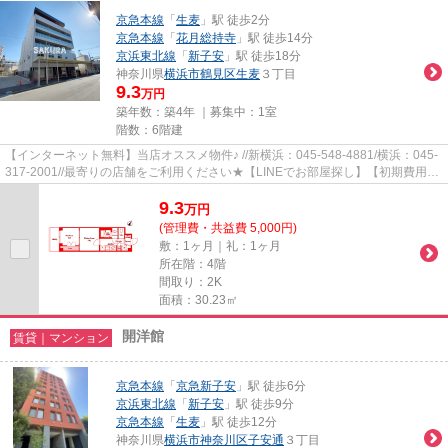
京急本線
「
生麦
」駅 徒歩2分
京急本線
「
花月総持寺
」駅 徒歩14分
京浜東北線
「
新子安
」駅 徒歩18分
神奈川県
横浜市鶴見区
生麦
３丁目
9.3
万円
築年数：築4年 ｜募集中：
1室
階数：6階建
【インターネット無料】当店オススメ物件♪ //新横浜：045-548-4881/横浜：045-
317-2001//最寄りの店舗をご利用ください★【LINEでお部屋探し】【初期費用分
割払い】【19時以降も対応】...
9.3
万
円
(管理費・共益費 5,000円)
敷：1ヶ月｜礼：1ヶ月
所在階：4階
間取り：2K
面積：30.23㎡
開洋館
賃貸｜マンション
京急本線
「
京急新子安
」駅 徒歩6分
京浜東北線
「
新子安
」駅 徒歩9分
京急本線
「
生麦
」駅 徒歩12分
神奈川県
横浜市神奈川区
子安通
３丁目