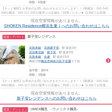
階数：6階建
【ネット無料】お早めのお問い合わせをオススメします！！ //新横浜：045-548-
4881/横浜：045-317-2001//最寄りの店舗をご利用ください★【LINEでお部屋探
し】【初期費用分割払い】【19...
現在空室情報がありません。
SHOKEN Residence横浜生麦Ⅰへのお問い合わせはこちら
新子安レジデンス
賃貸｜アパート
京急本線
「
京急新子安
」駅 徒歩2分
京浜東北線
「
新子安
」駅 徒歩3分
京急本線
「
生麦
」駅 徒歩15分
神奈川県
横浜市神奈川区
子安通
３丁目
-
築年数：築6年
階数：3階建
【ネット無料】お早めのお問い合わせをオススメします！！ //新横浜：045-548-
4881/横浜：045-317-2001//最寄りの店舗をご利用ください★【LINEでお部屋探
し】【初期費用分割払い】【19...
現在空室情報がありません。
新子安レジデンスへのお問い合わせはこちら
UMEX鶴見 -ウメックス鶴見-
賃貸｜マンション