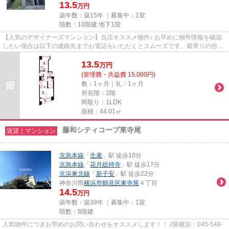
13.5
万円
築年数：築15年 ｜募集中：
1室
階数：10階建 地下1階
【人気のデザイナーズマンション】当店オススメ物件♪ お早めに物件情報を確認
したい場合は以下の連絡先までお電話をいただくとスムーズです。最寄りの担当
店舗までお気軽にお電話くだ...
13.5
万
円
(管理費・共益費 15,000円)
敷：1ヶ月｜礼：1ヶ月
所在階：2階
間取り：1LDK
面積：44.01㎡
藤和シティコープ東寺尾
賃貸｜マンション
京急本線
「
生麦
」駅 徒歩10分
京急本線
「
花月総持寺
」駅 徒歩17分
京浜東北線
「
新子安
」駅 徒歩22分
神奈川県
横浜市鶴見区
東寺尾
４丁目
14.5
万円
築年数：築39年 ｜募集中：
1室
階数：8階建
人気物件につきお早めのお問い合わせをオススメします！！ //新横浜：045-548-