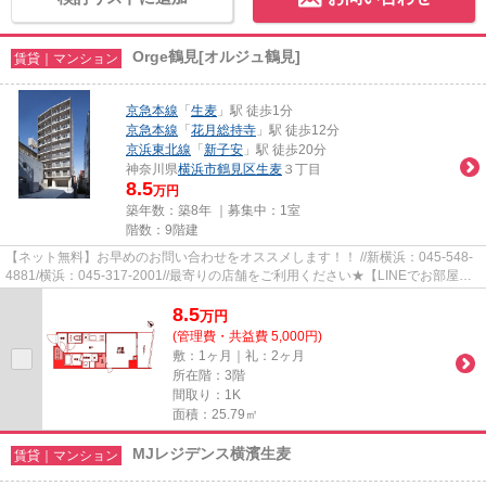
Orge鶴見[オルジュ鶴見]
賃貸｜マンション
京急本線
「
生麦
」駅 徒歩1分
京急本線
「
花月総持寺
」駅 徒歩12分
京浜東北線
「
新子安
」駅 徒歩20分
神奈川県
横浜市鶴見区
生麦
３丁目
8.5
万円
築年数：築8年 ｜募集中：
1室
階数：9階建
【ネット無料】お早めのお問い合わせをオススメします！！ //新横浜：045-548-
4881/横浜：045-317-2001//最寄りの店舗をご利用ください★【LINEでお部屋探
し】【初期費用分割払い】【19...
8.5
万
円
(管理費・共益費 5,000円)
敷：1ヶ月｜礼：2ヶ月
所在階：3階
間取り：1K
面積：25.79㎡
MJレジデンス横濱生麦
賃貸｜マンション