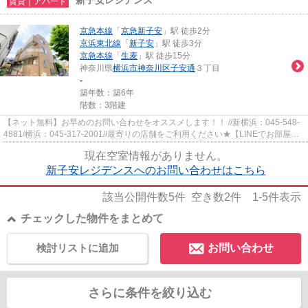
賃貸｜アパート
京急本線
「
京急新子安
」駅 徒歩2分
京浜東北線
「
新子安
」駅 徒歩3分
京急本線
「
生麦
」駅 徒歩15分
神奈川県
横浜市神奈川区
子安通
３丁目
-
築年数：築6年
階数：3階建
【ネット無料】お早めのお問い合わせをオススメします！！ //新横浜：045-548-
4881/横浜：045-317-2001//最寄りの店舗をご利用ください★【LINEでお部屋探
し】【初期費用分割払い】【19...
現在空室情報がありません。
新子安レジデンスへのお問い合わせはこちら
該当公開件数
5
件 空き数
2
件
1-5
件表示
チェックした物件をまとめて
検討リストに追加
お問い合わせ
さらに条件を絞り込む