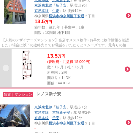
京浜東北線
「
新子安
」駅 徒歩9分
京急本線
「
生麦
」駅 徒歩12分
神奈川県
横浜市神奈川区
子安通
３丁目
13.5
万円
築年数：築15年 ｜募集中：
1室
階数：10階建 地下1階
【人気のデザイナーズマンション】当店オススメ物件♪ お早めに物件情報を確認
したい場合は以下の連絡先までお電話をいただくとスムーズです。最寄りの担当
店舗までお気軽にお電話くだ...
13.5
万
円
(管理費・共益費 15,000円)
敷：1ヶ月｜礼：1ヶ月
所在階：2階
間取り：1LDK
面積：44.01㎡
レノス新子安
賃貸｜マンション
京浜東北線
「
新子安
」駅 徒歩1分
京急本線
「
京急新子安
」駅 徒歩2分
京急本線
「
子安
」駅 徒歩12分
神奈川県
横浜市神奈川区
子安通
２丁目
-