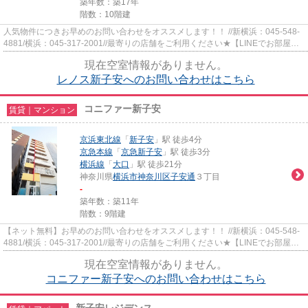
築年数：築17年
階数：10階建
人気物件につきお早めのお問い合わせをオススメします！！ //新横浜：045-548-
4881/横浜：045-317-2001//最寄りの店舗をご利用ください★【LINEでお部屋探
し】【初期費用分割払い】【19...
現在空室情報がありません。
レノス新子安へのお問い合わせはこちら
コニファー新子安
賃貸｜マンション
京浜東北線
「
新子安
」駅 徒歩4分
京急本線
「
京急新子安
」駅 徒歩3分
横浜線
「
大口
」駅 徒歩21分
神奈川県
横浜市神奈川区
子安通
３丁目
-
築年数：築11年
階数：9階建
【ネット無料】お早めのお問い合わせをオススメします！！ //新横浜：045-548-
4881/横浜：045-317-2001//最寄りの店舗をご利用ください★【LINEでお部屋探
し】【初期費用分割払い】【19...
現在空室情報がありません。
コニファー新子安へのお問い合わせはこちら
新子安レジデンス