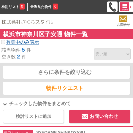
0
0
検討リスト
最近見た物件
お問合せ
横浜市神奈川区子安通 物件一覧
募集中のみ表示
5
該当物件
件
2
空き数
件
さらに条件を絞り込む
物件リクエスト
チェックした物件をまとめて
検討リストに追加
お問い合わせ
SYFORME SHINKOYASU
賃貸｜マンション