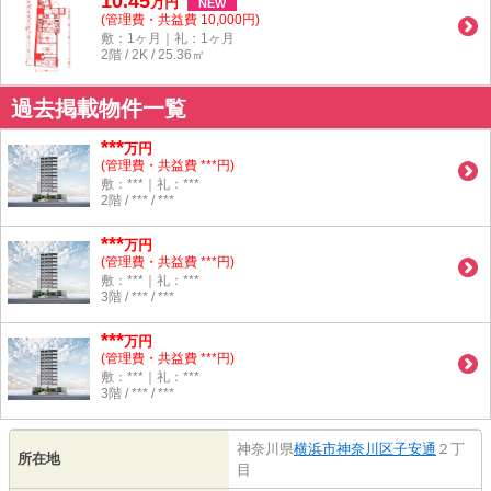
10.45
万
円
NEW
(管理費・共益費 10,000円)
敷：1ヶ月｜礼：1ヶ月
2階 / 2K / 25.36㎡
過去掲載物件一覧
***
万円
(管理費・共益費 ***円)
敷：***｜礼：***
2階 / *** / ***
***
万円
(管理費・共益費 ***円)
敷：***｜礼：***
3階 / *** / ***
***
万円
(管理費・共益費 ***円)
敷：***｜礼：***
3階 / *** / ***
神奈川県
横浜市神奈川区
子安通
２丁
所在地
目