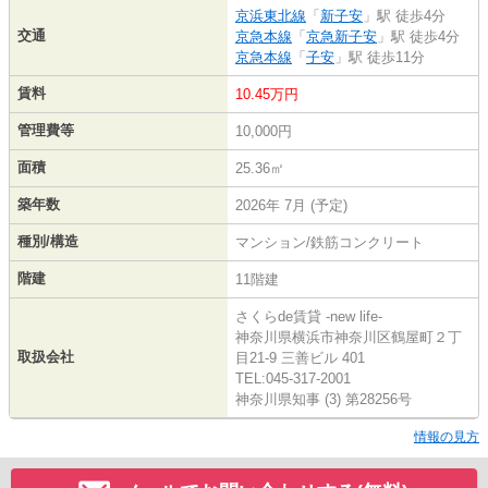
京浜東北線
「
新子安
」駅 徒歩4分
交通
京急本線
「
京急新子安
」駅 徒歩4分
京急本線
「
子安
」駅 徒歩11分
賃料
10.45万円
管理費等
10,000円
面積
25.36㎡
築年数
2026年 7月 (予定)
種別/構造
マンション/鉄筋コンクリート
階建
11階建
さくらde賃貸 -new life-
神奈川県横浜市神奈川区鶴屋町２丁
取扱会社
目21-9 三善ビル 401
TEL:045-317-2001
神奈川県知事 (3) 第28256号
情報の見方