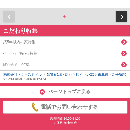
前
こだわり特集
築5年以内の家特集
ペットと住める特集
駅から近い特集
株式会社さくらスタイル
>
(賃貸)路線・駅から探す
>
JR京浜東北線
>
新子安駅
>
SYFORME SHINKOYASU
ページトップに戻る
電話でお問い合わせする
営業時間:10:00-19:00
定休日:年末年始