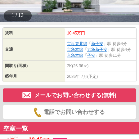
1 / 13
賃料
10.45万円
京浜東北線
「
新子安
」駅 徒歩4分
交通
京急本線
「
京急新子安
」駅 徒歩4分
京急本線
「
子安
」駅 徒歩11分
間取り(面積)
2K(25.36㎡)
築年月
2026年 7月(予定)
メールでお問い合わせする(無料)
電話でお問い合わせする
空室一覧