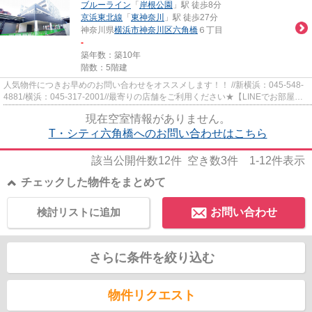
ブルーライン
「
岸根公園
」駅 徒歩8分
京浜東北線
「
東神奈川
」駅 徒歩27分
神奈川県
横浜市神奈川区
六角橋
６丁目
-
築年数：築10年
階数：5階建
人気物件につきお早めのお問い合わせをオススメします！！ //新横浜：045-548-
4881/横浜：045-317-2001//最寄りの店舗をご利用ください★【LINEでお部屋探
し】【初期費用分割払い】【19...
現在空室情報がありません。
T・シティ六角橋へのお問い合わせはこちら
該当公開件数
12
件 空き数
3
件
1-12
件表示
チェックした物件をまとめて
検討リストに追加
お問い合わせ
さらに条件を絞り込む
物件リクエスト