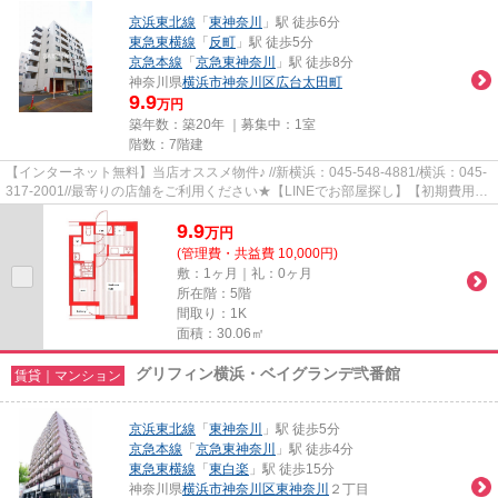
京浜東北線
「
東神奈川
」駅 徒歩6分
東急東横線
「
反町
」駅 徒歩5分
京急本線
「
京急東神奈川
」駅 徒歩8分
神奈川県
横浜市神奈川区
広台太田町
9.9
万円
築年数：築20年 ｜募集中：
1室
階数：7階建
【インターネット無料】当店オススメ物件♪ //新横浜：045-548-4881/横浜：045-
317-2001//最寄りの店舗をご利用ください★【LINEでお部屋探し】【初期費用分
割払い】【19時以降も対応】...
9.9
万
円
(管理費・共益費 10,000円)
敷：1ヶ月｜礼：0ヶ月
所在階：5階
間取り：1K
面積：30.06㎡
グリフィン横浜・ベイグランデ弐番館
賃貸｜マンション
京浜東北線
「
東神奈川
」駅 徒歩5分
京急本線
「
京急東神奈川
」駅 徒歩4分
東急東横線
「
東白楽
」駅 徒歩15分
神奈川県
横浜市神奈川区
東神奈川
２丁目