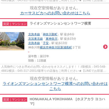
4881/横浜：045-317-2001//最寄りの店舗をご利用ください★【LINEでお部屋探
し】【初期費用分割払い】【19...
現在空室情報がありません。
カーサスピカへのお問い合わせはこちら
ライオンズマンションセントワーフ横濱
賃貸｜マンション
京急本線
「
神奈川新町
」駅 徒歩6分
京浜東北線
「
東神奈川
」駅 徒歩15分
京急本線
「
子安
」駅 徒歩13分
神奈川県
横浜市神奈川区
新浦島町
２丁目
-
築年数：築22年
階数：11階建
人気物件につきお早めのお問い合わせをオススメします！！ //新横浜：045-548-
4881/横浜：045-317-2001//最寄りの店舗をご利用ください★【LINEでお部屋探
し】【初期費用分割払い】【19...
現在空室情報がありません。
ライオンズマンションセントワーフ横濱へのお問い合わせは
こちら
HONUAKALA YOKOHAMA [ホヌアカラ ヨコハ
賃貸｜マンション
マ]