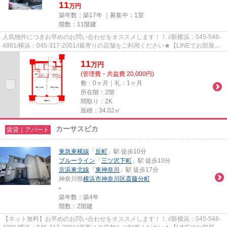
11
万円
築年数：築17年 ｜募集中：
1室
階数：11階建
人気物件につきお早めのお問い合わせをオススメします！！ //新横浜：045-548-
4881/横浜：045-317-2001//最寄りの店舗をご利用ください★【LINEでお部屋探
し】【初期費用分割払い】【19...
11
万
円
(管理費・共益費 20,000円)
敷：0ヶ月｜礼：1ヶ月
所在階：2階
間取り：2K
面積：34.02㎡
カーサスピカ
賃貸｜アパート
東急東横線
「
反町
」駅 徒歩10分
ブルーライン
「
三ツ沢下町
」駅 徒歩10分
京浜東北線
「
東神奈川
」駅 徒歩17分
神奈川県
横浜市神奈川区
斎藤分町
-
築年数：築4年
階数：2階建
【ネット無料】お早めのお問い合わせをオススメします！！ //新横浜：045-548-