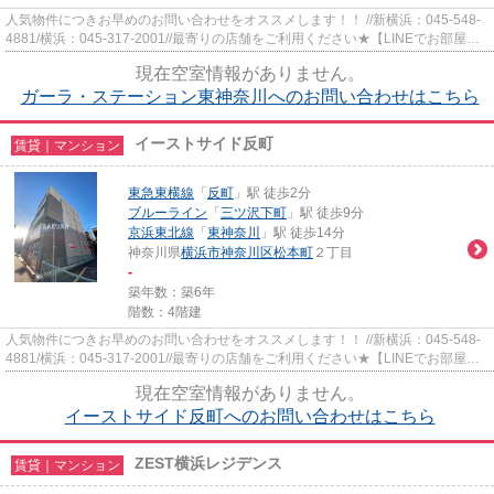
人気物件につきお早めのお問い合わせをオススメします！！ //新横浜：045-548-
4881/横浜：045-317-2001//最寄りの店舗をご利用ください★【LINEでお部屋探
し】【初期費用分割払い】【19...
現在空室情報がありません。
ガーラ・ステーション東神奈川へのお問い合わせはこちら
イーストサイド反町
賃貸｜マンション
東急東横線
「
反町
」駅 徒歩2分
ブルーライン
「
三ツ沢下町
」駅 徒歩9分
京浜東北線
「
東神奈川
」駅 徒歩14分
神奈川県
横浜市神奈川区
松本町
２丁目
-
築年数：築6年
階数：4階建
人気物件につきお早めのお問い合わせをオススメします！！ //新横浜：045-548-
4881/横浜：045-317-2001//最寄りの店舗をご利用ください★【LINEでお部屋探
し】【初期費用分割払い】【19...
現在空室情報がありません。
イーストサイド反町へのお問い合わせはこちら
ZEST横浜レジデンス
賃貸｜マンション