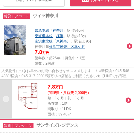
ヴィラ神奈川
賃貸｜アパート
京急本線
「
神奈川
」駅 徒歩5分
東海道本線
「
横浜
」駅 徒歩13分
京浜東北線
「
東神奈川
」駅 徒歩9分
神奈川県
横浜市神奈川区
幸ケ谷
7.8
万円
築年数：築26年 ｜募集中：
1室
階数：2階建
人気物件につきお早めのお問い合わせをオススメします！！ //新横浜：045-548-
4881/横浜：045-317-2001//最寄りの店舗をご利用ください★【LINEでお部屋探
し】【初期費用分割払い】【19...
7.8
万
円
(管理費・共益費 2,000円)
敷：1ヶ月｜礼：1ヶ月
所在階：1階
間取り：1LDK
面積：39.40㎡
サンライズレジデンス
賃貸｜マンション