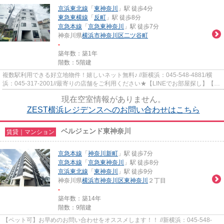
京浜東北線
「
東神奈川
」駅 徒歩4分
東急東横線
「
反町
」駅 徒歩8分
京急本線
「
京急東神奈川
」駅 徒歩7分
神奈川県
横浜市神奈川区
二ツ谷町
-
築年数：築1年
階数：5階建
複数駅利用できる好立地物件！嬉しいネット無料♪ //新横浜：045-548-4881/横
浜：045-317-2001//最寄りの店舗をご利用ください★【LINEでお部屋探し】【初
期費用分割払い】【19時以降も...
現在空室情報がありません。
ZEST横浜レジデンスへのお問い合わせはこちら
ベルジェンド東神奈川
賃貸｜マンション
京急本線
「
神奈川新町
」駅 徒歩7分
京急本線
「
京急東神奈川
」駅 徒歩8分
京浜東北線
「
東神奈川
」駅 徒歩9分
神奈川県
横浜市神奈川区
東神奈川
２丁目
-
築年数：築14年
階数：9階建
【ペット可】お早めのお問い合わせをオススメします！！ //新横浜：045-548-