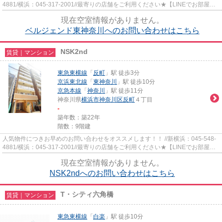
4881/横浜：045-317-2001//最寄りの店舗をご利用ください★【LINEでお部屋探
し】【初期費用分割払い】【19時...
現在空室情報がありません。
ベルジェンド東神奈川へのお問い合わせはこちら
NSK2nd
賃貸｜マンション
東急東横線
「
反町
」駅 徒歩3分
京浜東北線
「
東神奈川
」駅 徒歩10分
京急本線
「
神奈川
」駅 徒歩11分
神奈川県
横浜市神奈川区
反町
４丁目
-
築年数：築22年
階数：9階建
人気物件につきお早めのお問い合わせをオススメします！！ //新横浜：045-548-
4881/横浜：045-317-2001//最寄りの店舗をご利用ください★【LINEでお部屋探
し】【初期費用分割払い】【19...
現在空室情報がありません。
NSK2ndへのお問い合わせはこちら
T・シティ六角橋
賃貸｜マンション
東急東横線
「
白楽
」駅 徒歩10分