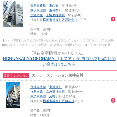
東急東横線
「
東白楽
」駅 徒歩4分
京浜東北線
「
東神奈川
」駅 徒歩7分
京急本線
「
京急東神奈川
」駅 徒歩8分
神奈川県
横浜市神奈川区
西神奈川
１丁目
-
築年数：築3年
階数：9階建
【ネット無料】お早めのお問い合わせをオススメします！！ //新横浜：045-548-
4881/横浜：045-317-2001//最寄りの店舗をご利用ください★【LINEでお部屋探
し】【初期費用分割払い】【19...
現在空室情報がありません。
HONUAKALA YOKOHAMA [ホヌアカラ ヨコハマ]へのお問
い合わせはこちら
ガーラ・ステーション東神奈川
賃貸｜マンション
京浜東北線
「
東神奈川
」駅 徒歩5分
京急本線
「
京急東神奈川
」駅 徒歩4分
東急東横線
「
反町
」駅 徒歩14分
神奈川県
横浜市神奈川区
神奈川
２丁目
-
築年数：築3年
階数：11階建