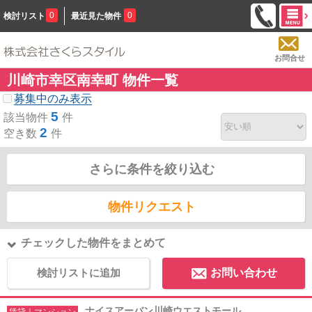
0
0
検討リスト
最近見た物件
お問合せ
川崎市幸区南幸町 物件一覧
募集中のみ表示
5
該当物件
件
2
空き数
件
さらに条件を絞り込む
物件リクエスト
チェックした物件をまとめて
検討リストに追加
お問い合わせ
ナイスアーバン川崎ウエストモール
賃貸｜マンション