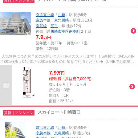
京浜東北線
「
川崎
」駅 徒歩9分
京急本線
「
京急川崎
」駅 徒歩13分
南武線
「
尻手
」駅 徒歩12分
神奈川県
川崎市幸区
南幸町
２丁目
7.9
万円
築年数：築22年 ｜募集中：
1室
階数：12階建
人気物件につきお早めのお問い合わせをオススメします！！ //新横浜：045-548-
4881/横浜：045-317-2001//最寄りの店舗をご利用ください★【LINEでお部屋探
し】【初期費用分割払い】【19...
7.9
万
円
(管理費・共益費 7,000円)
敷：1ヶ月｜礼：1ヶ月
所在階：3階
間取り：1R
面積：26.72㎡
スカイコート川崎西口
賃貸｜マンション
京浜東北線
「
川崎
」駅 徒歩8分
京急本線
「
京急川崎
」駅 徒歩8分