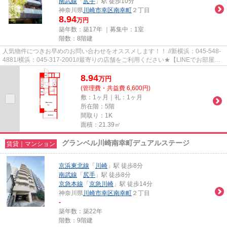
南武線
「
尻手
」駅 徒歩10分
神奈川県
川崎市幸区
南幸町
２丁目
8.94
万円
築年数：築17年 ｜募集中：
1室
階数：8階建
人気物件につきお早めのお問い合わせをオススメします！！ //新横浜：045-548-
4881/横浜：045-317-2001//最寄りの店舗をご利用ください★【LINEでお部屋探
し】【初期費用分割払い】【19...
8.94
万
円
(管理費・共益費 6,600円)
敷：1ヶ月｜礼：1ヶ月
所在階：5階
間取り：1K
面積：21.39㎡
グランベル川崎南幸町デュアルステージ
賃貸｜マンション
京浜東北線
「
川崎
」駅 徒歩8分
南武線
「
尻手
」駅 徒歩8分
京急本線
「
京急川崎
」駅 徒歩14分
神奈川県
川崎市幸区
南幸町
２丁目
-
築年数：築22年
階数：9階建