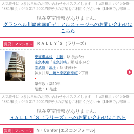
人気物件につきお早めのお問い合わせをオススメします！！ //新横浜：045-548-
4881/横浜：045-317-2001//最寄りの店舗をご利用ください★【LINEでお部屋探
し】【初期費用分割払い】【19...
現在空室情報がありません。
グランベル川崎南幸町デュアルステージへのお問い合わせは
こちら
ＲＡＬＬＹ´Ｓ（ラリーズ）
賃貸｜マンション
東海道本線
「
川崎
」駅 徒歩8分
京急本線
「
京急川崎
」駅 徒歩14分
南武線
「
尻手
」駅 徒歩8分
神奈川県
川崎市幸区
南幸町
２丁目
-
築年数：築10年
階数：13階建
人気物件につきお早めのお問い合わせをオススメします！！ //新横浜：045-548-
4881/横浜：045-317-2001//最寄りの店舗をご利用ください★【LINEでお部屋探
し】【初期費用分割払い】【19...
現在空室情報がありません。
ＲＡＬＬＹ´Ｓ（ラリーズ）へのお問い合わせはこちら
N・Confor [エヌコンフォール]
賃貸｜マンション