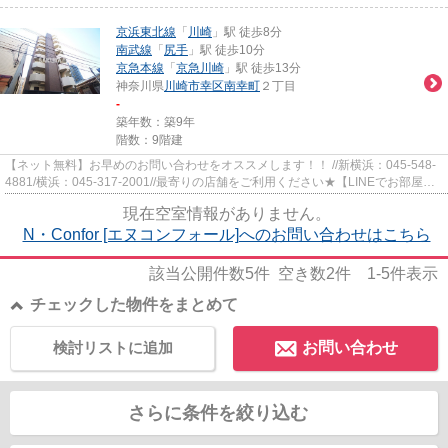
京浜東北線
「
川崎
」駅 徒歩8分
南武線
「
尻手
」駅 徒歩10分
京急本線
「
京急川崎
」駅 徒歩13分
神奈川県
川崎市幸区
南幸町
２丁目
-
築年数：築9年
階数：9階建
【ネット無料】お早めのお問い合わせをオススメします！！ //新横浜：045-548-
4881/横浜：045-317-2001//最寄りの店舗をご利用ください★【LINEでお部屋探
し】【初期費用分割払い】【19...
現在空室情報がありません。
N・Confor [エヌコンフォール]へのお問い合わせはこちら
該当公開件数
5
件 空き数
2
件
1-5
件表示
チェックした物件をまとめて
検討リストに追加
お問い合わせ
さらに条件を絞り込む