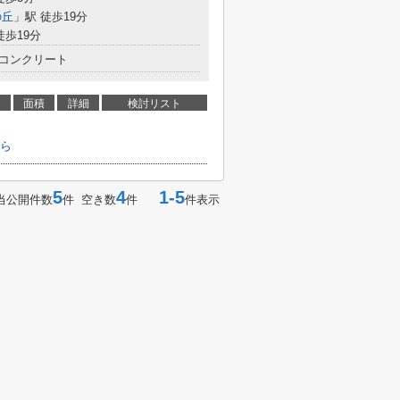
の丘
」駅 徒歩19分
徒歩19分
コンクリート
面積
詳細
検討リスト
ら
5
4
1-5
当公開件数
件 空き数
件
件表示