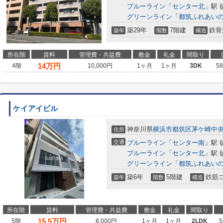
ブルーライン
「
センター北
」駅 
グリーンライン
「
都筑ふれあい
築29年
7階建
鉄骨
築年
階数
構造
所在階
賃料
管理費・共益費
敷金
礼金
間取り
14
万円
4階
10,000円
1ヶ月
1ヶ月
3DK
5
ケイアイビル
神奈川県
横浜市都筑区
茅ケ崎中
住所
交通
ブルーライン
「
センター南
」駅 
ブルーライン
「
センター北
」駅 
グリーンライン
「
都筑ふれあい
築6年
5階建
鉄筋
築年
階数
構造
所在階
賃料
管理費・共益費
敷金
礼金
間取り
15.5
万円
5階
8,000円
1ヶ月
1ヶ月
2LDK
5