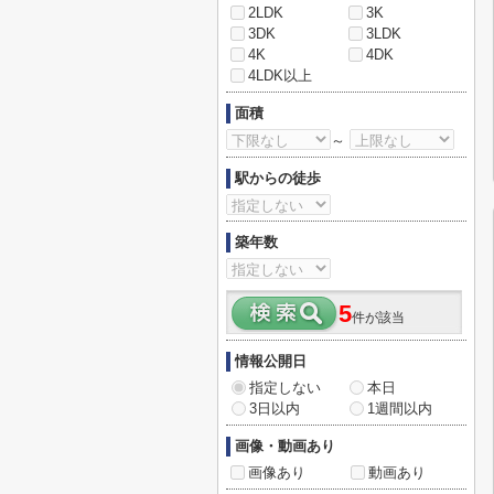
2LDK
3K
3DK
3LDK
4K
4DK
4LDK以上
面積
～
駅からの徒歩
築年数
5
件が該当
情報公開日
指定しない
本日
3日以内
1週間以内
画像・動画あり
画像あり
動画あり