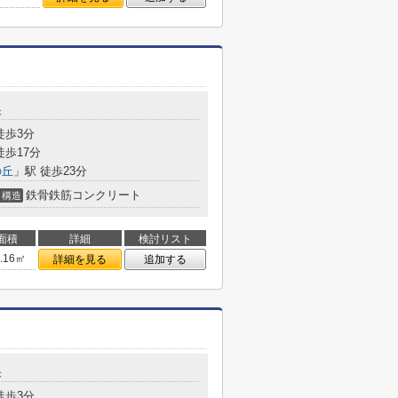
央
徒歩3分
徒歩17分
の丘
」駅 徒歩23分
鉄骨鉄筋コンクリート
構造
面積
詳細
検討リスト
4.16㎡
詳細を見る
追加する
央
徒歩3分