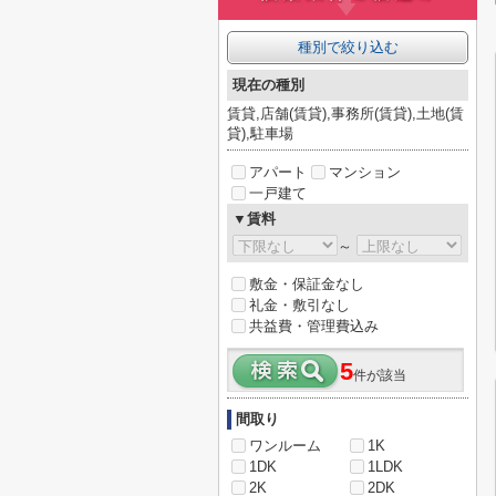
種別で絞り込む
現在の種別
賃貸,店舗(賃貸),事務所(賃貸),土地(賃
貸),駐車場
アパート
マンション
一戸建て
▼賃料
～
敷金・保証金なし
礼金・敷引なし
共益費・管理費込み
5
件が該当
間取り
ワンルーム
1K
1DK
1LDK
2K
2DK