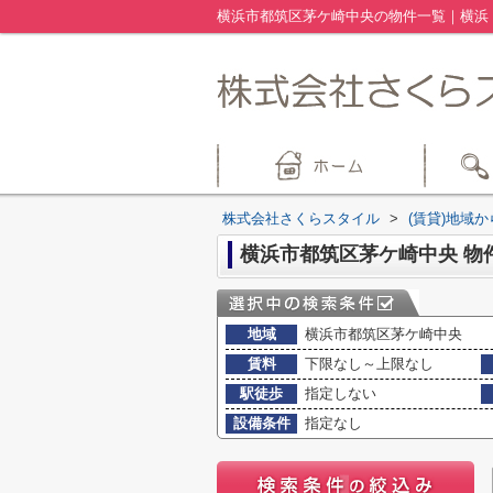
横浜市都筑区茅ケ崎中央の物件一覧｜横浜
株式会社さくらスタイル
>
(賃貸)地域
横浜市都筑区茅ケ崎中央 物
地域
横浜市都筑区茅ケ崎中央
賃料
下限なし～上限なし
駅徒歩
指定しない
設備条件
指定なし