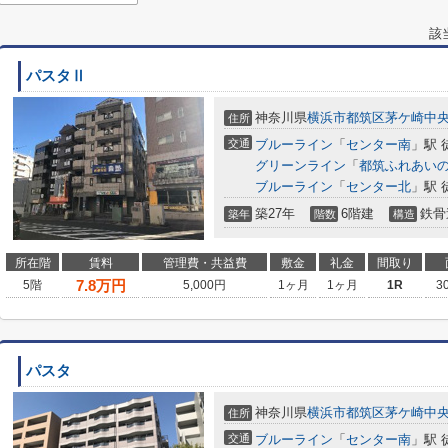
該
パスタⅡ
神奈川県
横浜市都筑区
茅ケ崎中
住所
交通
ブルーライン
「
センター南
」駅 
グリーンライン
「
都筑ふれあい
ブルーライン
「
センター北
」駅 
築27年
6階建
鉄骨
築年
階数
構造
所在階
賃料
管理費・共益費
敷金
礼金
間取り
7.8
万円
5階
5,000円
1ヶ月
1ヶ月
1R
3
パスタ
神奈川県
横浜市都筑区
茅ケ崎中
住所
交通
ブルーライン
「
センター南
」駅 