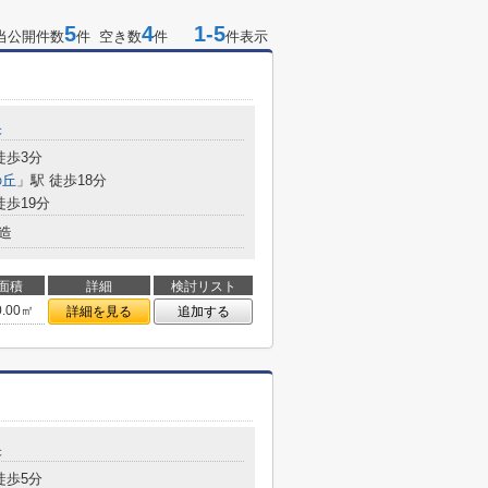
5
4
1-5
当公開件数
件 空き数
件
件表示
央
徒歩3分
の丘
」駅 徒歩18分
徒歩19分
造
面積
詳細
検討リスト
0.00㎡
詳細を見る
追加する
央
徒歩5分