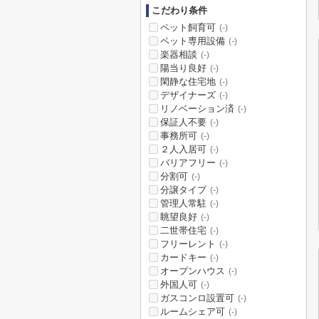
こだわり条件
ペット飼育可
(-)
ペット専用設備
(-)
楽器相談
(-)
陽当り良好
(-)
閑静な住宅地
(-)
デザイナーズ
(-)
リノベーション済
(-)
保証人不要
(-)
事務所可
(-)
２人入居可
(-)
バリアフリー
(-)
分割可
(-)
分譲タイプ
(-)
管理人常駐
(-)
眺望良好
(-)
二世帯住宅
(-)
フリーレント
(-)
カードキー
(-)
オープンハウス
(-)
外国人可
(-)
ガスコンロ設置可
(-)
ルームシェア可
(-)