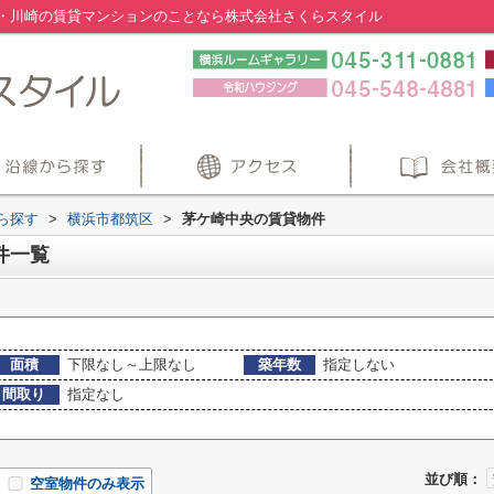
・川崎の賃貸マンションのことなら株式会社さくらスタイル
から探す
>
横浜市都筑区
>
茅ケ崎中央の賃貸物件
件一覧
面積
下限なし～上限なし
築年数
指定しない
間取り
指定なし
並び順：
空室物件のみ表示