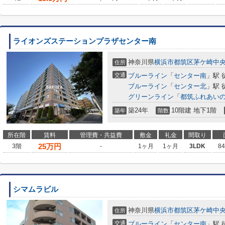
ライオンズステーションプラザセンター南
神奈川県
横浜市都筑区
茅ケ崎中
住所
交通
ブルーライン
「
センター南
」駅 
ブルーライン
「
センター北
」駅 
グリーンライン
「
都筑ふれあい
築24年
10階建 地下1階
築年
階数
所在階
賃料
管理費・共益費
敷金
礼金
間取り
25
万円
3階
-
1ヶ月
1ヶ月
3LDK
8
シマムラビル
神奈川県
横浜市都筑区
茅ケ崎中
住所
交通
ブルーライン
「
センター南
」駅 