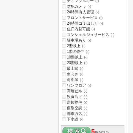
ディンプルキー
(-)
防犯カメラ
(-)
24時間有人管理
(-)
フロントサービス
(-)
24時間ゴミ出し可
(-)
住戸内覧可能
(-)
コンシェルジュサービス
(-)
駐車場あり
(-)
2階以上
(-)
1階の物件
(-)
10階以上
(-)
20階以上
(-)
最上階
(-)
南向き
(-)
角部屋
(-)
ワンフロア
(-)
高層ビル
(-)
飲食店可
(-)
居抜物件
(-)
個別空調
(-)
都市ガス
(-)
下水道
(-)
5
件が該当