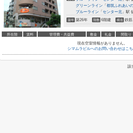
グリーンライン
「
都筑ふれあい
ブルーライン
「
センター北
」駅 
築26年
6階建
鉄筋
築年
階数
構造
所在階
賃料
管理費・共益費
敷金
礼金
間取り
現在空室情報がありません。
シマムラビルへのお問い合わせはこち
該