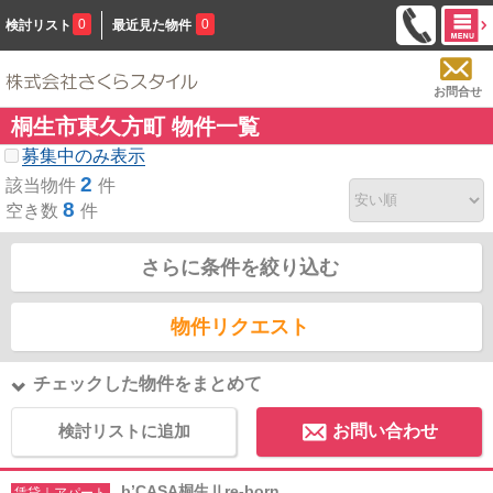
0
0
検討リスト
最近見た物件
お問合せ
桐生市東久方町 物件一覧
募集中のみ表示
2
該当物件
件
8
空き数
件
さらに条件を絞り込む
物件リクエスト
チェックした物件をまとめて
検討リストに追加
お問い合わせ
b’CASA桐生Ⅱre-born
賃貸｜アパート