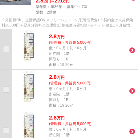
2.8
2.9
万円～
万円
築年数：築36年 ｜募集中：
7室
階数：2階建
※外国籍OK、生活保護OK ※フリーレント1ヶ月(管理費含) ※契約金は火災保険
料20500円＋翌月分賃料と管理費(日割発生時要相談) ※ペット(敷金1ヶ月積増償
却) ※鍵(任意):33000円 ※外国籍:賃...
2.8
万
円
(管理費・共益費 5,000円)
敷：0ヶ月｜礼：0ヶ月
所在階：1階
間取り：1R
面積：19.20㎡
2.8
万
円
(管理費・共益費 5,000円)
敷：0ヶ月｜礼：0ヶ月
所在階：1階
間取り：1R
面積：19.20㎡
2.8
万
円
(管理費・共益費 5,000円)
敷：0ヶ月｜礼：0ヶ月
所在階：1階