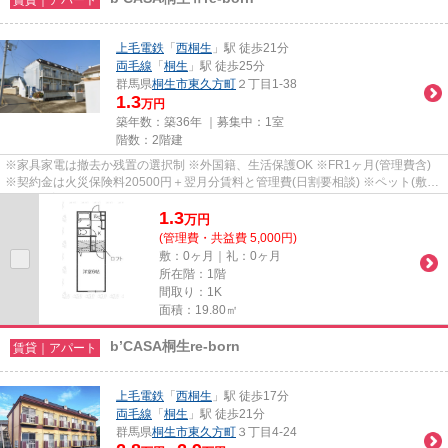
上毛電鉄
「
西桐生
」駅 徒歩21分
両毛線
「
桐生
」駅 徒歩25分
群馬県
桐生市
東久方町
２丁目1-38
1.3
万円
築年数：築36年 ｜募集中：
1室
階数：2階建
※家具家電は撤去か残置の選択制 ※外国籍、生活保護OK ※FR1ヶ月(管理費含)
※契約金は火災保険料20500円＋翌月分賃料と管理費(日割要相談) ※ペット(敷金
1ヶ月積増償却) ※鍵(任意):33000...
1.3
万
円
(管理費・共益費 5,000円)
敷：0ヶ月｜礼：0ヶ月
所在階：1階
間取り：1K
面積：19.80㎡
b’CASA桐生re-born
賃貸｜アパート
上毛電鉄
「
西桐生
」駅 徒歩17分
両毛線
「
桐生
」駅 徒歩21分
群馬県
桐生市
東久方町
３丁目4-24