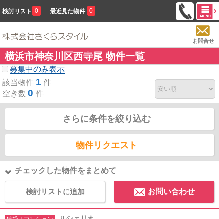
0
0
検討リスト
最近見た物件
お問合せ
横浜市神奈川区西寺尾 物件一覧
募集中のみ表示
1
該当物件
件
0
空き数
件
さらに条件を絞り込む
物件リクエスト
チェックした物件をまとめて
検討リストに追加
お問い合わせ
ルシェリオ
賃貸｜マンション