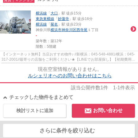
横浜線
「
大口
」駅 徒歩15分
東急東横線
「
妙蓮寺
」駅 徒歩16分
横浜線
「
菊名
」駅 徒歩23分
神奈川県
横浜市神奈川区
西寺尾
１丁目
-
築年数：築12年
階数：5階建
【インターネット無料】当店おすすめ物件♪ //新横浜：045-548-4881/横浜：045-
317-2001//最寄りの店舗をご利用ください★【LINEでお部屋探し】【初期費用分
割払い】【19時以降も対応】...
現在空室情報がありません。
ルシェリオへのお問い合わせはこちら
該当公開件数
1
件
1-1
件表示
チェックした物件をまとめて
検討リストに追加
お問い合わせ
さらに条件を絞り込む