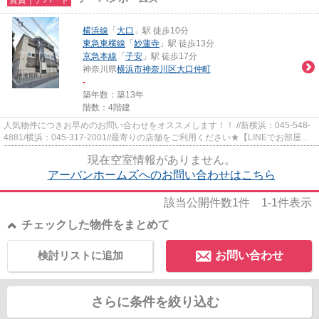
横浜線
「
大口
」駅 徒歩10分
東急東横線
「
妙蓮寺
」駅 徒歩13分
京急本線
「
子安
」駅 徒歩17分
神奈川県
横浜市神奈川区
大口仲町
-
築年数：築13年
階数：4階建
人気物件につきお早めのお問い合わせをオススメします！！ //新横浜：045-548-
4881/横浜：045-317-2001//最寄りの店舗をご利用ください★【LINEでお部屋探
し】【初期費用分割払い】【19...
現在空室情報がありません。
アーバンホームズへのお問い合わせはこちら
該当公開件数
1
件
1-1
件表示
チェックした物件をまとめて
検討リストに追加
お問い合わせ
さらに条件を絞り込む