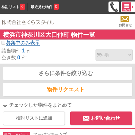
0
0
検討リスト
最近見た物件
お問合せ
横浜市神奈川区大口仲町 物件一覧
募集中のみ表示
1
該当物件
件
0
空き数
件
さらに条件を絞り込む
物件リクエスト
チェックした物件をまとめて
検討リストに追加
お問い合わせ
アーバンホームズ
賃貸｜アパート