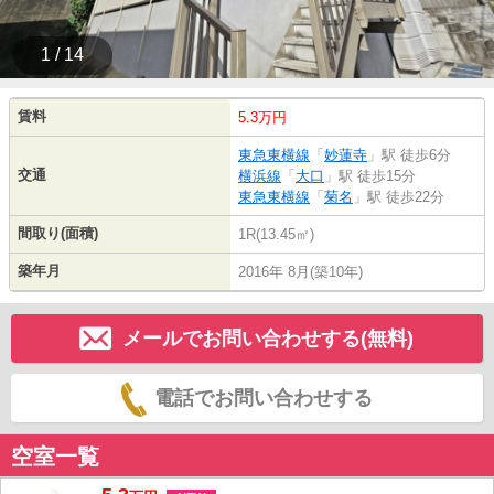
1 / 14
賃料
5.3万円
東急東横線
「
妙蓮寺
」駅 徒歩6分
交通
横浜線
「
大口
」駅 徒歩15分
東急東横線
「
菊名
」駅 徒歩22分
間取り(面積)
1R(13.45㎡)
築年月
2016年 8月(築10年)
メールでお問い合わせする(無料)
電話でお問い合わせする
空室一覧