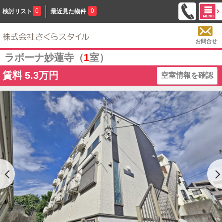
0
0
検討リスト
最近見た物件
お問合せ
ラボーナ妙蓮寺（
1
室）
賃料
5.3万円
空室情報を確認