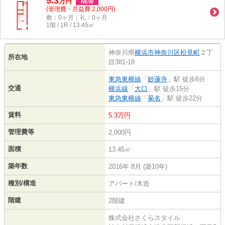
5.3
万
円
NEW
(管理費・共益費 2,000円)
敷：0ヶ月｜礼：0ヶ月
1階 / 1R / 13.45㎡
神奈川県
横浜市神奈川区
松見町
２丁
所在地
目381-18
東急東横線
「
妙蓮寺
」駅 徒歩6分
交通
横浜線
「
大口
」駅 徒歩15分
東急東横線
「
菊名
」駅 徒歩22分
賃料
5.3万円
管理費等
2,000円
面積
13.45㎡
築年数
2016年 8月 (築10年)
種別/構造
アパート/木造
階建
2階建
株式会社さくらスタイル