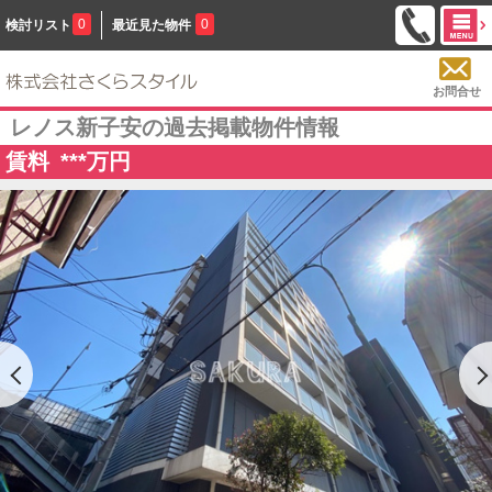
0
0
検討リスト
最近見た物件
お問合せ
レノス新子安の過去掲載物件情報
賃料
***
万円