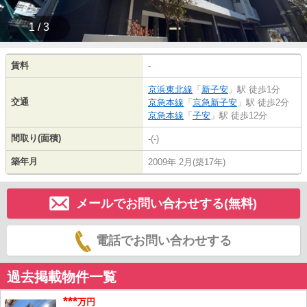
1 / 3
賃料
-
京浜東北線
「
新子安
」駅 徒歩1分
交通
京急本線
「
京急新子安
」駅 徒歩2分
京急本線
「
子安
」駅 徒歩12分
間取り(面積)
-(-)
築年月
2009年 2月(築17年)
メールでお問い合わせする(無料)
電話でお問い合わせする
過去掲載物件一覧
***
万円