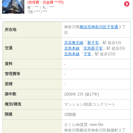
(管理費・共益費 ***円)
敷：***｜礼：***
7階 / *** / ***
神奈川県
横浜市神奈川区
子安通
２丁
所在地
目
京浜東北線
「
新子安
」駅 徒歩1分
交通
京急本線
「
京急新子安
」駅 徒歩2分
京急本線
「
子安
」駅 徒歩12分
賃料
-
管理費等
-
面積
-
築年数
2009年 2月 (築17年)
種別/構造
マンション/鉄筋コンクリート
階建
10階建
さくらde賃貸 -new life-
神奈川県横浜市神奈川区鶴屋町２丁