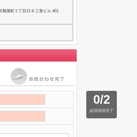
屋町２丁目21-9 三善ビル 401
0
/
2
必須項目完了
】