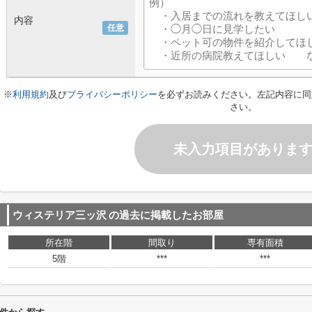
内容
任意
※
利用規約
及び
プライバシーポリシー
を必ずお読みください。左記内容に同
さい。
未入力項目がありま
ウィステリア三ッ沢
の過去に掲載したお部屋
所在階
間取り
専有面積
5階
***
***