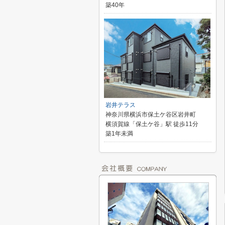
築40年
岩井テラス
神奈川県横浜市保土ケ谷区岩井町
横須賀線「保土ケ谷」駅 徒歩11分
築1年未満