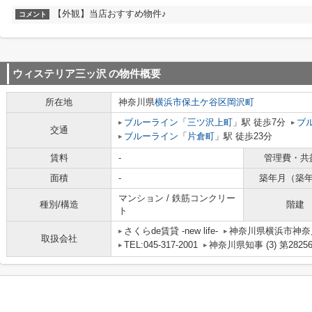
【外観】当店おすすめ物件♪
コメント
ウィステリア三ッ沢
の物件概要
所在地
神奈川県
横浜市保土ケ谷区
岡沢町
ブルーライン
「
三ツ沢上町
」駅 徒歩7分
ブ
交通
ブルーライン
「
片倉町
」駅 徒歩23分
賃料
-
管理費・共
面積
-
築年月（築
マンション / 鉄筋コンクリー
種別/構造
階建
ト
さくらde賃貸 -new life-
神奈川県横浜市神奈川
取扱会社
TEL:045-317-2001
神奈川県知事 (3) 第2825