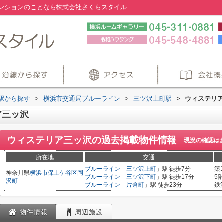
ンションのことなら株式会社さくらスタイル
・駅から探す
>
横浜市交通局ブルーライン
>
三ツ沢上町駅
>
ウィステリ
ア三ッ沢
ウィステリア三ッ沢
の過去掲載物件情報
現況の確認は
所在地
交通
ブルーライン
「
三ツ沢上町
」駅 徒歩7分
築
神奈川県
横浜市保土ケ谷区
岡
ブルーライン
「
三ツ沢下町
」駅 徒歩17分
5
沢町
ブルーライン
「
片倉町
」駅 徒歩23分
鉄
物件情報
周辺施設