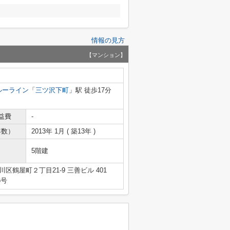
情報の見方
【マンション】
ルーライン
「
三ツ沢下町
」駅 徒歩17分
益費
-
年数）
2013年 1月 ( 築13年 )
5階建
区鶴屋町２丁目21-9 三善ビル 401
6号