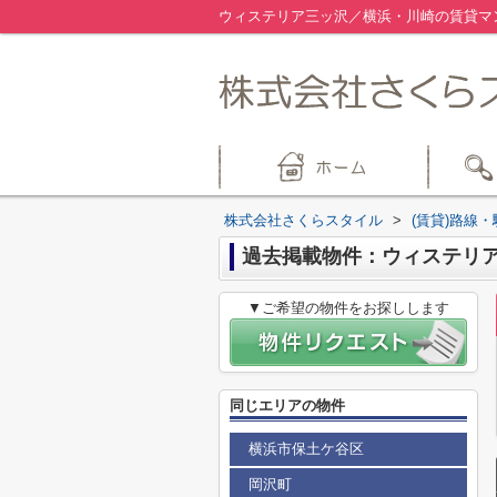
ウィステリア三ッ沢／横浜・川崎の賃貸マ
株式会社さくらスタイル
>
(賃貸)路線
過去掲載物件：ウィステリ
▼ご希望の物件をお探しします
同じエリアの物件
横浜市保土ケ谷区
岡沢町