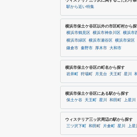
ウィステリア三ッ沢に関するこだわり条
駅から近い特集
横浜市保土ケ谷区以外の市区町村から探
横浜市鶴見区
横浜市神奈川区
横浜市
横浜市緑区
横浜市瀬谷区
横浜市栄区
鎌倉市
秦野市
厚木市
大和市
横浜市保土ケ谷区の町名から探す
岩井町
狩場町
月見台
天王町
星川
横浜市保土ケ谷区にある駅から探す
保土ケ谷
天王町
星川
和田町
上星川
ウィステリア三ッ沢周辺の駅から探す
三ツ沢下町
和田町
片倉町
星川
上星