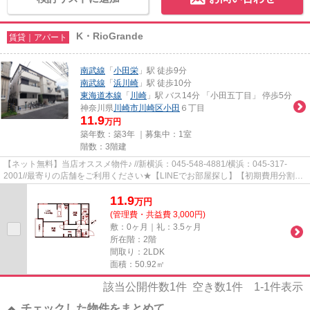
K・RioGrande
賃貸｜アパート
南武線
「
小田栄
」駅 徒歩9分
南武線
「
浜川崎
」駅 徒歩10分
東海道本線
「
川崎
」駅 バス14分 「小田五丁目」 停歩5分
神奈川県
川崎市川崎区
小田
６丁目
11.9
万円
築年数：築3年 ｜募集中：
1室
階数：3階建
【ネット無料】当店オススメ物件♪ //新横浜：045-548-4881/横浜：045-317-
2001//最寄りの店舗をご利用ください★【LINEでお部屋探し】【初期費用分割払
い】【19時以降も対応】まずはお...
11.9
万
円
(管理費・共益費 3,000円)
敷：0ヶ月｜礼：3.5ヶ月
所在階：2階
間取り：2LDK
面積：50.92㎡
該当公開件数
1
件 空き数
1
件
1-1
件表示
チェックした物件をまとめて