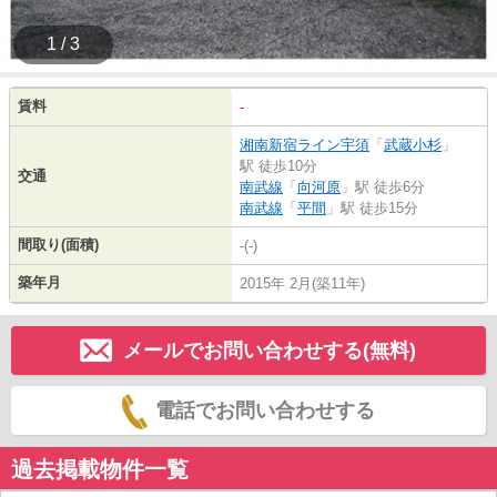
1 / 3
賃料
-
湘南新宿ライン宇須
「
武蔵小杉
」
駅 徒歩10分
交通
南武線
「
向河原
」駅 徒歩6分
南武線
「
平間
」駅 徒歩15分
間取り(面積)
-(-)
築年月
2015年 2月(築11年)
メールでお問い合わせする(無料)
電話でお問い合わせする
過去掲載物件一覧