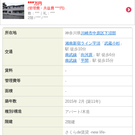
***
万円
(管理費・共益費 ***円)
敷：***｜礼：***
2階 / *** / ***
所在地
神奈川県
川崎市中原区
下沼部
湘南新宿ライン宇須
「
武蔵小杉
」
駅 徒歩10分
交通
南武線
「
向河原
」駅 徒歩6分
南武線
「
平間
」駅 徒歩15分
賃料
-
管理費等
-
面積
-
築年数
2015年 2月 (築11年)
種別/構造
アパート/木造
階建
2階建
さくらde賃貸 -new life-