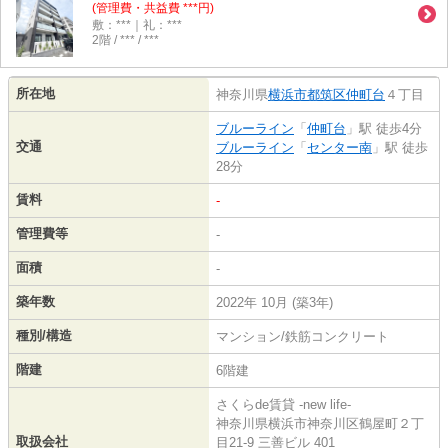
(管理費・共益費 ***円)
敷：***｜礼：***
2階 / *** / ***
所在地
神奈川県
横浜市都筑区
仲町台
４丁目
ブルーライン
「
仲町台
」駅 徒歩4分
交通
ブルーライン
「
センター南
」駅 徒歩
28分
賃料
-
管理費等
-
面積
-
築年数
2022年 10月 (築3年)
種別/構造
マンション/鉄筋コンクリート
階建
6階建
さくらde賃貸 -new life-
神奈川県横浜市神奈川区鶴屋町２丁
取扱会社
目21-9 三善ビル 401