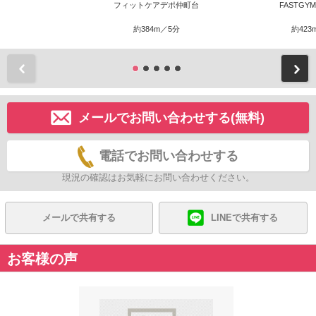
フィットケアデポ仲町台
FASTGY
約384m／5分
約423
前
メールでお問い合わせする(無料)
電話でお問い合わせする
現況の確認はお気軽にお問い合わせください。
メールで共有する
LINEで共有する
お客様の声