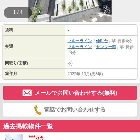
1 / 4
賃料
-
ブルーライン
「
仲町台
」駅 徒歩4分
交通
ブルーライン
「
センター南
」駅 徒歩
28分
間取り(面積)
-(-)
築年月
2022年 10月(築3年)
メールでお問い合わせする(無料)
電話でお問い合わせする
過去掲載物件一覧
***
万円