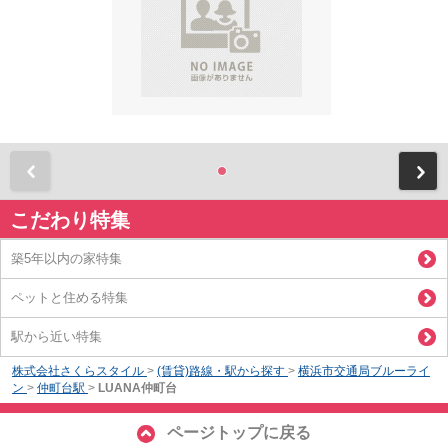
前
こだわり特集
築5年以内の家特集
ペットと住める特集
駅から近い特集
株式会社さくらスタイル
>
(賃貸)路線・駅から探す
>
横浜市交通局ブルーライ
ン
>
仲町台駅
>
LUANA仲町台
ページトップに戻る