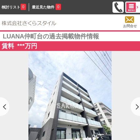
0
0
検討リスト
最近見た物件
お問合せ
LUANA仲町台の過去掲載物件情報
賃料
***
万円