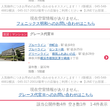
階数：3階建
人気物件につきお早めのお問い合わせをオススメします！！ //新横浜：045-548-
4881/横浜：045-317-2001//最寄りの店舗をご利用ください★【LINEでお部屋探
し】【初期費用分割払い】【19...
現在空室情報がありません。
フェニックス明和へのお問い合わせはこちら
グレース代官Ⅲ
賃貸｜マンション
ブルーライン
「
仲町台
」駅 徒歩8分
ブルーライン
「
センター南
」駅 徒歩25分
グリーンライン
「
都筑ふれあいの丘
」駅 徒歩28分
神奈川県
横浜市都筑区
茅ケ崎南
２丁目
-
築年数：築32年
階数：5階建
人気物件につきお早めのお問い合わせをオススメします！！ //新横浜：045-548-
4881/横浜：045-317-2001//最寄りの店舗をご利用ください★【LINEでお部屋探
し】【初期費用分割払い】【19...
現在空室情報がありません。
グレース代官Ⅲへのお問い合わせはこちら
該当公開件数
4
件 空き数
1
件
1-4
件表示