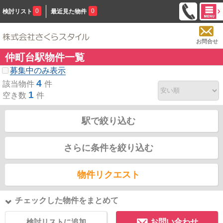
0
0
検討リスト
最近見た物件
お問合せ
仲町台駅物件一覧
募集中のみ表示
4
該当物件
件
1
空き数
件
駅で絞り込む
さらに条件を絞り込む
物件リクエスト
チェックした物件をまとめて
検討リストに追加
お問い合わせ