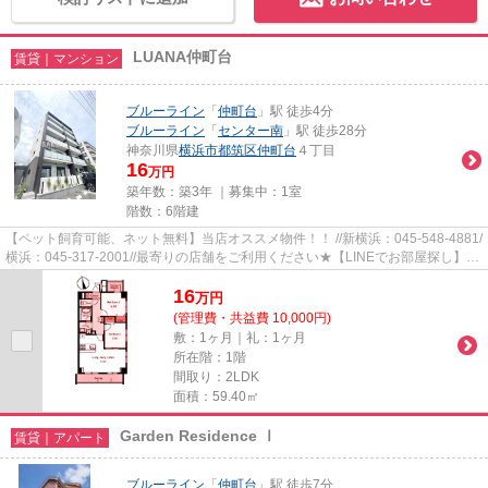
LUANA仲町台
賃貸｜マンション
ブルーライン
「
仲町台
」駅 徒歩4分
ブルーライン
「
センター南
」駅 徒歩28分
神奈川県
横浜市都筑区
仲町台
４丁目
16
万円
築年数：築3年 ｜募集中：
1室
階数：6階建
【ペット飼育可能、ネット無料】当店オススメ物件！！ //新横浜：045-548-4881/
横浜：045-317-2001//最寄りの店舗をご利用ください★【LINEでお部屋探し】
【初期費用分割払い】【19時以...
16
万
円
(管理費・共益費 10,000円)
敷：1ヶ月｜礼：1ヶ月
所在階：1階
間取り：2LDK
面積：59.40㎡
Garden Residence Ⅰ
賃貸｜アパート
ブルーライン
「
仲町台
」駅 徒歩7分