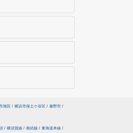
市旭区
/
横浜市保土ケ谷区
/
秦野市
/
須
/
横須賀線
/
南武線
/
東海道本線
/