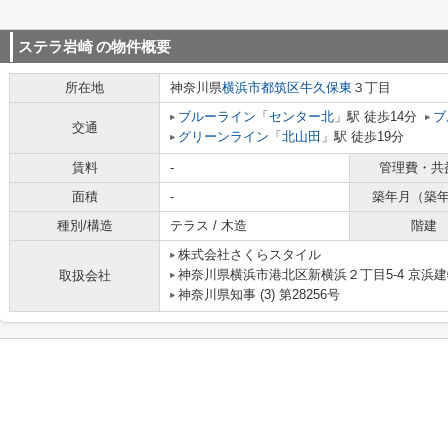
ステラ岩崎
の物件概要
所在地
神奈川県
横浜市都筑区
牛久保東
３丁目
ブルーライン
「
センター北
」駅 徒歩14分
ブ
交通
グリーンライン
「
北山田
」駅 徒歩19分
賃料
-
管理費・共
面積
-
築年月（築
種別/構造
テラス / 木造
階建
株式会社さくらスタイル
神奈川県横浜市港北区新横浜２丁目5-4 京浜建物
取扱会社
神奈川県知事 (3) 第28256号