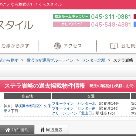
のことなら株式会社さくらスタイル
・駅から探す
>
横浜市交通局ブルーライン
>
センター北駅
>
ステラ岩崎
ステラ岩崎
の過去掲載物件情報
現況の確認はお気軽にお問
所在地
交通
ブルーライン
「
センター北
」駅 徒歩14分
築
神奈川県
横浜市都筑区
牛久保
ブルーライン
「
センター南
」駅 徒歩24分
2
東
３丁目
グリーンライン
「
北山田
」駅 徒歩19分
木
物件情報
周辺施設