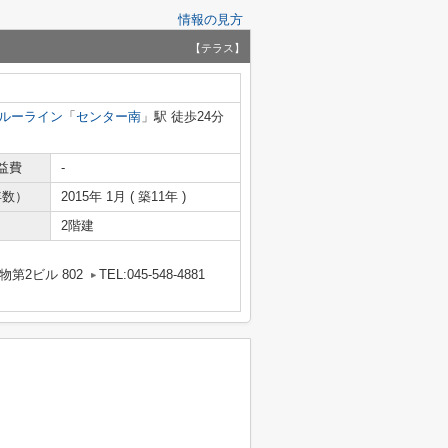
情報の見方
【テラス】
ルーライン
「
センター南
」駅 徒歩24分
益費
-
年数）
2015年 1月 ( 築11年 )
2階建
第2ビル 802
TEL:045-548-4881