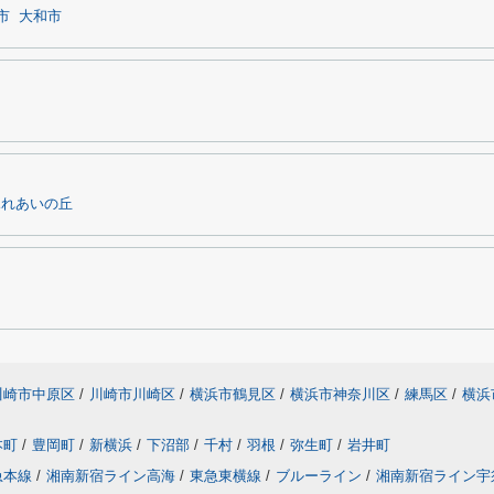
市
大和市
ふれあいの丘
川崎市中原区
/
川崎市川崎区
/
横浜市鶴見区
/
横浜市神奈川区
/
練馬区
/
横浜
本町
/
豊岡町
/
新横浜
/
下沼部
/
千村
/
羽根
/
弥生町
/
岩井町
急本線
/
湘南新宿ライン高海
/
東急東横線
/
ブルーライン
/
湘南新宿ライン宇