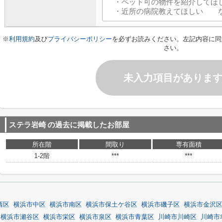
※
利用規約
及び
プライバシーポリシー
を必ずお読みください。左記内容に同
さい。
未入力項目がありま
ステラ岩崎
の過去に掲載したお部屋
所在階
間取り
専有面積
1-2階
***
***
西区
横浜市中区
横浜市南区
横浜市保土ケ谷区
横浜市磯子区
横浜市金沢
横浜市瀬谷区
横浜市栄区
横浜市泉区
横浜市青葉区
川崎市川崎区
川崎市