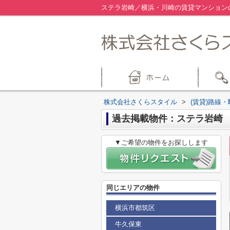
ステラ岩崎／横浜・川崎の賃貸マンション
株式会社さくらスタイル
>
(賃貸)路線
過去掲載物件：ステラ岩崎
▼ご希望の物件をお探しします
同じエリアの物件
横浜市都筑区
牛久保東