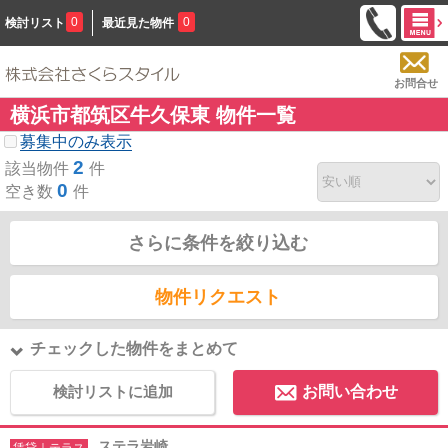
0
0
検討リスト
最近見た物件
お問合せ
横浜市都筑区牛久保東 物件一覧
募集中のみ表示
2
該当物件
件
0
空き数
件
さらに条件を絞り込む
物件リクエスト
チェックした物件をまとめて
検討リストに追加
お問い合わせ
ステラ岩崎
賃貸｜テラス