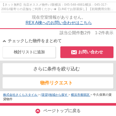
【ネット無料】当店オススメ物件♪ //新横浜：045-548-4881/横浜：045-317-
2001//最寄りの店舗をご利用ください★【LINEでお部屋探し】【初期費用分割払
い】【19時以降も対応】まずはお...
現在空室情報がありません。
REX A棟へのお問い合わせはこちら
該当公開件数
2
件
1-2
件表示
チェックした物件をまとめて
検討リストに追加
お問い合わせ
さらに条件を絞り込む
物件リクエスト
株式会社さくらスタイル
>
(賃貸)地域から探す
>
横浜市都筑区
>
牛久保東の賃
貸物件
ページトップに戻る