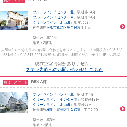
ブルーライン
「
センター北
」駅 徒歩14分
ブルーライン
「
センター南
」駅 徒歩24分
グリーンライン
「
北山田
」駅 徒歩19分
神奈川県
横浜市都筑区
牛久保東
３丁目
-
築年数：築11年
階数：2階建
人気物件につきお早めのお問い合わせをオススメします！！ //新横浜：045-548-
4881/横浜：045-317-2001//最寄りの店舗をご利用ください★【LINEでお部屋探
し】【初期費用分割払い】【19...
現在空室情報がありません。
ステラ岩崎へのお問い合わせはこちら
REX A棟
賃貸｜アパート
ブルーライン
「
センター北
」駅 徒歩7分
グリーンライン
「
センター南
」駅 徒歩18分
グリーンライン
「
北山田
」駅 徒歩23分
神奈川県
横浜市都筑区
牛久保東
１丁目7-20
-
築年数：築8年
階数：2階建