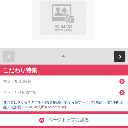
前
こだわり特集
敷金・礼金0特集
ペットと住める特集
株式会社さくらスタイル
>
(賃貸)路線・駅から探す
>
小田急電鉄小田急小田原
線
>
渋沢駅
>
b’CASA渋沢Ⅱre-born B棟
ページトップに戻る