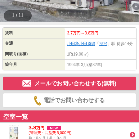
1 / 11
賃料
3.7万円～3.8万円
交通
小田急小田原線
「
渋沢
」駅 徒歩14分
間取り(面積)
1R(19.00㎡)
築年月
1994年 3月(築32年)
メールでお問い合わせする(無料)
電話でお問い合わせする
空室一覧
3.8
万
円
NEW
(管理費・共益費 5,000円)
敷：0ヶ月｜礼：0ヶ月