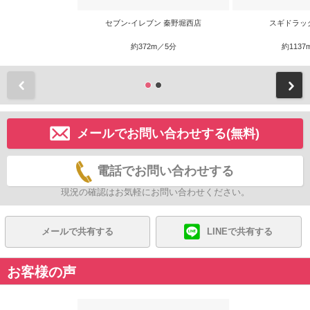
セブン-イレブン 秦野堀西店
スギドラッ
約372m／5分
約1137
前
メールでお問い合わせする(無料)
電話でお問い合わせする
現況の確認はお気軽にお問い合わせください。
メールで共有する
LINEで共有する
お客様の声