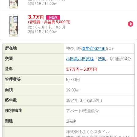
1階 / 1R / 19.00㎡
3.7
万
円
NEW
(管理費・共益費 5,000円)
敷：0ヶ月｜礼：0ヶ月
2階 / 1R / 19.00㎡
所在地
神奈川県
秦野市
弥生町
6-37
交通
小田急小田原線
「
渋沢
」駅 徒歩14分
賃料
3.7万円～3.8万円
管理費等
5,000円
面積
19.00㎡
築年数
1994年 3月 (築32年)
種別/構造
アパート/軽量鉄骨
階建
2階建
株式会社さくらスタイル