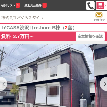
0
0
検討リスト
最近見た物件
お問合せ
b’CASA渋沢Ⅱre-born B棟（
2
室）
賃料
3.7
万円～
空室情報を確認