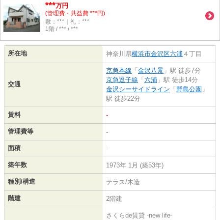
***
万円
(管理費・共益費 ***円)
敷：***｜礼：***
1階 / *** / ***
所在地
神奈川県
横浜市金沢区
六浦
４丁目
京急本線
「
金沢八景
」駅 徒歩7分
京急逗子線
「
六浦
」駅 徒歩14分
交通
金沢シーサイドライン
「
野島公園
」
駅 徒歩22分
賃料
-
管理費等
-
面積
-
築年数
1973年 1月 (築53年)
種別/構造
テラス/木造
階建
2階建
さくらde賃貸 -new life-