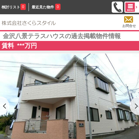
0
0
検討リスト
最近見た物件
お問合せ
金沢八景テラスハウスの過去掲載物件情報
賃料
***
万円