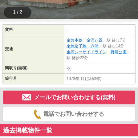
1 / 2
賃料
-
京急本線
「
金沢八景
」駅 徒歩7分
京急逗子線
「
六浦
」駅 徒歩14分
交通
金沢シーサイドライン
「
野島公園
」
駅 徒歩22分
間取り(面積)
-(-)
築年月
1973年 1月(築53年)
メールでお問い合わせする(無料)
電話でお問い合わせする
過去掲載物件一覧