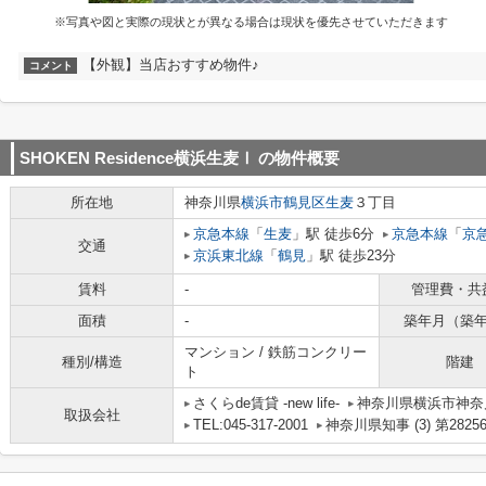
※写真や図と実際の現状とが異なる場合は現状を優先させていただきます
【外観】当店おすすめ物件♪
コメント
SHOKEN Residence横浜生麦Ⅰ
の物件概要
所在地
神奈川県
横浜市鶴見区
生麦
３丁目
京急本線
「
生麦
」駅 徒歩6分
京急本線
「
京
交通
京浜東北線
「
鶴見
」駅 徒歩23分
賃料
-
管理費・共
面積
-
築年月（築
マンション / 鉄筋コンクリー
種別/構造
階建
ト
さくらde賃貸 -new life-
神奈川県横浜市神奈川
取扱会社
TEL:045-317-2001
神奈川県知事 (3) 第2825