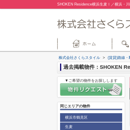
SHOKEN Residence横浜生麦Ⅰ／
株式会社さくらスタイル
>
(賃貸)路線
過去掲載物件：SHOKEN Re
▼ご希望の物件をお探しします
同じエリアの物件
横浜市鶴見区
生麦