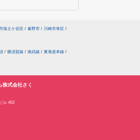
市保土ケ谷区
/
秦野市
/
川崎市幸区
/
須
/
横須賀線
/
南武線
/
東海道本線
/
ら株式会社さく
ル 402