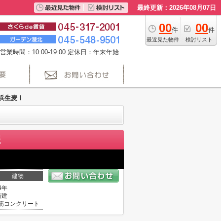
最終更新：2026年08月07日
00
00
件
件
最近見た物件
検討リスト
営業時間：10:00-19:00 定休日：年末年始
e横浜生麦Ⅰ
報
建物
4年
階建
筋コンクリート