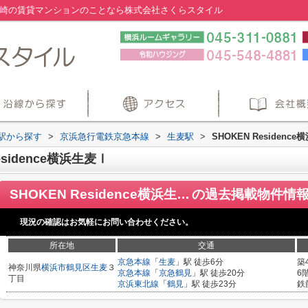
横浜・川崎の賃貸マンションのことなら株式会社さくらスタイル
・駅から探す
>
京浜急行電鉄京急本線
>
生麦駅
>
SHOKEN Residenc
sidence横浜生麦Ⅰ
SHOKEN Residence横浜生麦Ⅰ
の過去掲載物件情
現況の確認はお気軽にお問い合わせください。
所在地
交通
京急本線
「
生麦
」駅 徒歩6分
築
神奈川県
横浜市鶴見区
生麦
３
京急本線
「
京急鶴見
」駅 徒歩20分
6
丁目
京浜東北線
「
鶴見
」駅 徒歩23分
鉄