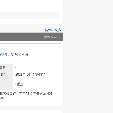
情報の見方
【マンション】
急鶴見
」駅 徒歩20分
益費
-
年数）
2021年 9月 ( 築4年 )
6階建
区鶴屋町２丁目21-9 三善ビル 401
6号