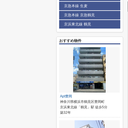
京急本線 生麦
京急本線 京急鶴見
京浜東北線 鶴見
おすすめ物件
Apt豊岡
神奈川県横浜市鶴見区豊岡町
京浜東北線「鶴見」駅 徒歩5分
築32年