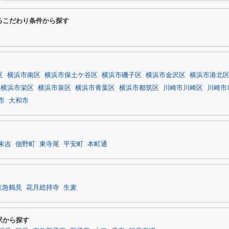
関するこだわり条件から探す
区
横浜市南区
横浜市保土ケ谷区
横浜市磯子区
横浜市金沢区
横浜市港北
横浜市栄区
横浜市泉区
横浜市青葉区
横浜市都筑区
川崎市川崎区
川崎市
市
大和市
末吉
佃野町
東寺尾
平安町
本町通
京急鶴見
花月総持寺
生麦
の駅から探す