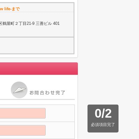
 life-まで
屋町２丁目21-9 三善ビル 401
0
/
2
必須項目完了