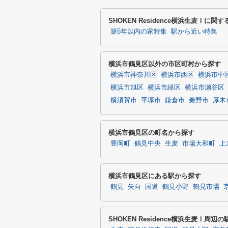
SHOKEN Residence横浜生麦Ⅰに
築5年以内の家特集
駅から近い特集
横浜市鶴見区以外の市区町村から探す
横浜市神奈川区
横浜市西区
横浜市中
横浜市旭区
横浜市緑区
横浜市瀬谷区
横須賀市
平塚市
鎌倉市
秦野市
厚木
横浜市鶴見区の町名から探す
豊岡町
鶴見中央
生麦
市場大和町
上
横浜市鶴見区にある駅から探す
鶴見
矢向
国道
鶴見小野
鶴見市場
SHOKEN Residence横浜生麦Ⅰ周辺