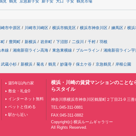
鶴見
鶴見
京急新子安
新子安
大口
子安
鶴見市場
川崎市中原区
/
川崎市川崎区
/
横浜市鶴見区
/
横浜市神奈川区
/
練馬区
/
横浜
本町
/
豊岡町
/
新横浜
/
岩井町
/
下沼部
/
二俣川
/
千村
/
羽根
急本線
/
湘南新宿ライン高海
/
東急東横線
/
ブルーライン
/
湘南新宿ライン宇
武蔵小杉
/
新横浜
/
菊名
/
鶴見
/
妙蓮寺
/
保土ケ谷
/
京急鶴見
/
岸根公園
横浜・川崎の賃貸マンションのことな
築5年以内の家
らスタイル
敷金・礼金0
インターネット無料
神奈川県横浜市神奈川区鶴屋町２丁目21-9 三善ビ
ペットと住める
TEL:045-311-0881
駅から近い
FAX:045-311-0882
Copyright(c) 横浜ルームギャラリー
All Rights Reserved.