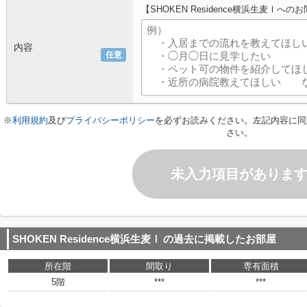
【SHOKEN Residence横浜生麦Ⅰへ
内容
任意
※
利用規約
及び
プライバシーポリシー
を必ずお読みください。左記内容に同
さい。
未入力項目がありま
SHOKEN Residence横浜生麦Ⅰ
の過去に掲載したお部屋
所在階
間取り
専有面積
5階
***
***