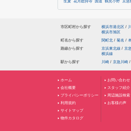
生麦
花月総持寺
国道
鶴見小野
京急
市区町村から探す
横浜市港北区
/
横浜市旭区
町名から探す
関町北
/
菊名
/
路線から探す
京浜東北線
/
京
横浜線
駅から探す
川崎
/
京急川崎
/
ホーム
お問い合わせ
会社概要
スタッフ紹介
プライバシーポリシー
周辺施設検索
利用規約
お客様の声
サイトマップ
物件カタログ