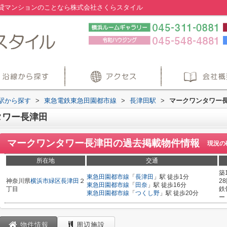
貸マンションのことなら株式会社さくらスタイル
・駅から探す
>
東急電鉄東急田園都市線
>
長津田駅
>
マークワンタワー
タワー長津田
マークワンタワー長津田
の過去掲載物件情報
現況の
所在地
交通
築
東急田園都市線
「
長津田
」駅 徒歩1分
神奈川県
横浜市緑区
長津田
２
2
東急田園都市線
「
田奈
」駅 徒歩16分
丁目
鉄
東急田園都市線
「
つくし野
」駅 徒歩20分
ー
物件情報
周辺施設