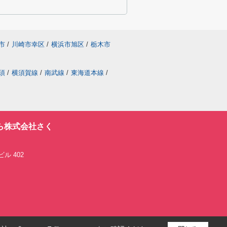
市
/
川崎市幸区
/
横浜市旭区
/
栃木市
須
/
横須賀線
/
南武線
/
東海道本線
/
ら株式会社さく
ル 402