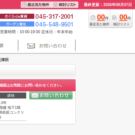
最終更新：2026年08月07日
00
00
件
件
最近見た物件
検討リスト
営業時間：10:00-19:00 定休日：年末年始
長津田
確認はお気軽にお問い合わせください。
建物
13年
8階建 地下1階
骨鉄筋コンクリ
ト