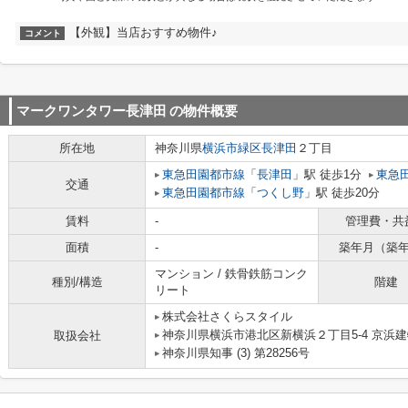
【外観】当店おすすめ物件♪
コメント
マークワンタワー長津田
の物件概要
所在地
神奈川県
横浜市緑区
長津田
２丁目
東急田園都市線
「
長津田
」駅 徒歩1分
東急
交通
東急田園都市線
「
つくし野
」駅 徒歩20分
賃料
-
管理費・共
面積
-
築年月（築
マンション / 鉄骨鉄筋コンク
種別/構造
階建
リート
株式会社さくらスタイル
神奈川県横浜市港北区新横浜２丁目5-4 京浜建物
取扱会社
神奈川県知事 (3) 第28256号