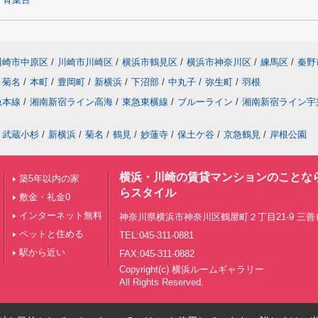
青葉台
川崎市中原区
/
川崎市川崎区
/
横浜市鶴見区
/
横浜市神奈川区
/
練馬区
/
秦野
菊名
/
本町
/
豊岡町
/
新横浜
/
下沼部
/
中丸子
/
弥生町
/
羽根
急本線
/
湘南新宿ライン高海
/
東急東横線
/
ブルーライン
/
湘南新宿ライン宇
武蔵小杉
/
新横浜
/
菊名
/
鶴見
/
妙蓮寺
/
保土ケ谷
/
京急鶴見
/
岸根公園
横浜・川崎の賃貸マンションのことな
築5年以内の家
らスタイル
敷金・礼金0
インターネット無料
神奈川県横浜市神奈川区鶴屋町２丁目21-9 三善ビ
ペットと住める
TEL:045-311-0881
駅から近い
FAX:045-311-0882
Copyright(c) 横浜ルームギャラリー
All Rights Reserved.