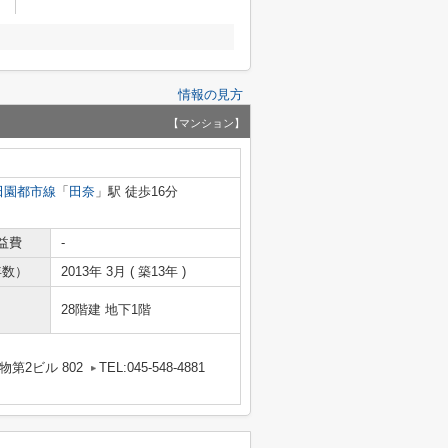
情報の見方
【マンション】
田園都市線
「
田奈
」駅 徒歩16分
益費
-
年数）
2013年 3月 ( 築13年 )
28階建 地下1階
第2ビル 802
TEL:045-548-4881