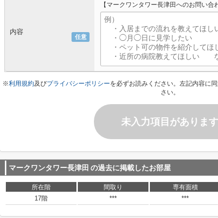
【マークワンタワー長津田へのお問い合
内容
任意
※
利用規約
及び
プライバシーポリシー
を必ずお読みください。左記内容に同
さい。
未入力項目がありま
マークワンタワー長津田
の過去に掲載したお部屋
所在階
間取り
専有面積
17階
***
***