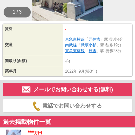
1 / 3
賃料
-
東急東横線
「
元住吉
」駅 徒歩4分
交通
南武線
「
武蔵小杉
」駅 徒歩19分
東急東横線
「
日吉
」駅 徒歩23分
間取り(面積)
-(-)
築年月
2022年 9月(築3年)
メールでお問い合わせする(無料)
電話でお問い合わせする
過去掲載物件一覧
***
万円