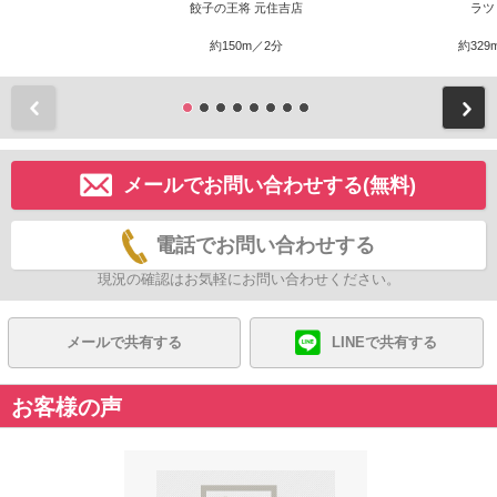
餃子の王将 元住吉店
ラツ
約150m／2分
約329
前
メールでお問い合わせする(無料)
電話でお問い合わせする
現況の確認はお気軽にお問い合わせください。
メールで共有する
LINEで共有する
お客様の声