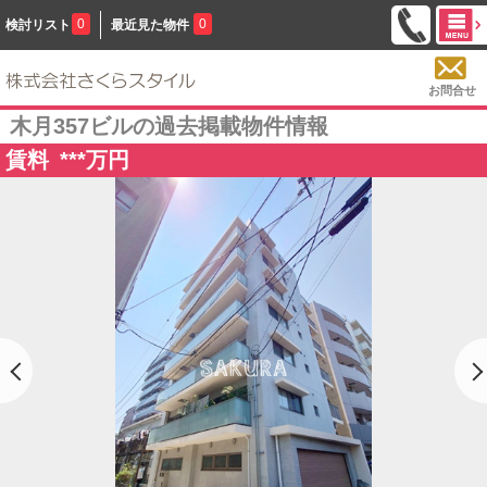
0
0
検討リスト
最近見た物件
お問合せ
木月357ビルの過去掲載物件情報
賃料
***
万円