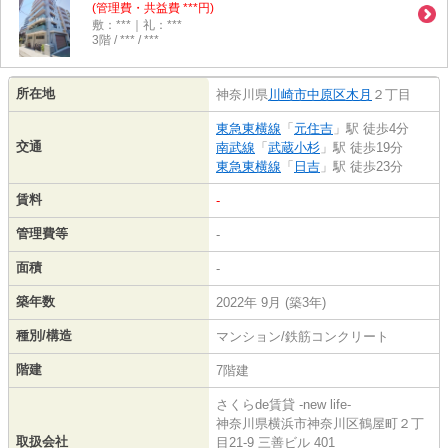
(管理費・共益費 ***円)
敷：***｜礼：***
3階 / *** / ***
所在地
神奈川県
川崎市中原区
木月
２丁目
東急東横線
「
元住吉
」駅 徒歩4分
交通
南武線
「
武蔵小杉
」駅 徒歩19分
東急東横線
「
日吉
」駅 徒歩23分
賃料
-
管理費等
-
面積
-
築年数
2022年 9月 (築3年)
種別/構造
マンション/鉄筋コンクリート
階建
7階建
さくらde賃貸 -new life-
神奈川県横浜市神奈川区鶴屋町２丁
取扱会社
目21-9 三善ビル 401