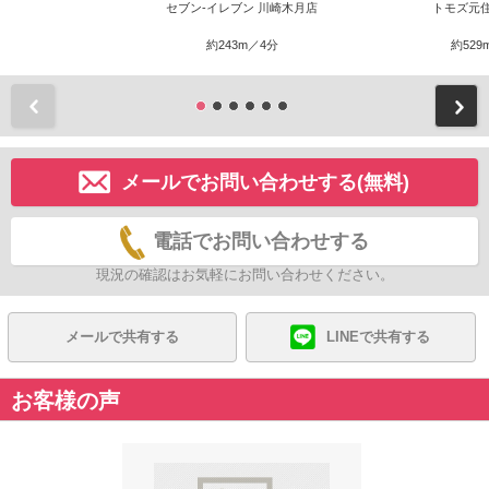
セブン-イレブン 川崎木月店
トモズ元
約243m／4分
約529
前
メールでお問い合わせする(無料)
電話でお問い合わせする
現況の確認はお気軽にお問い合わせください。
メールで共有する
LINEで共有する
お客様の声