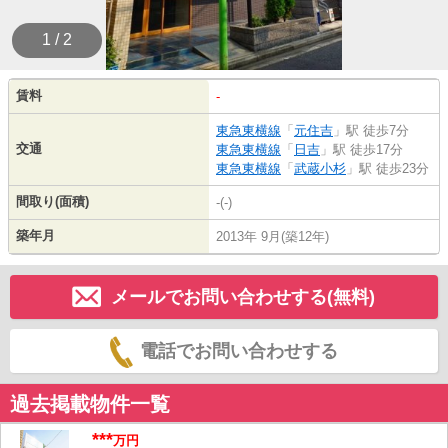
1 / 2
賃料
-
東急東横線
「
元住吉
」駅 徒歩7分
交通
東急東横線
「
日吉
」駅 徒歩17分
東急東横線
「
武蔵小杉
」駅 徒歩23分
間取り(面積)
-(-)
築年月
2013年 9月(築12年)
メールでお問い合わせする(無料)
電話でお問い合わせする
過去掲載物件一覧
***
万円