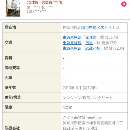
(管理費・共益費 ***円)
敷：***｜礼：***
2階 / *** / ***
所在地
神奈川県
川崎市中原区
木月
４丁目
東急東横線
「
元住吉
」駅 徒歩7分
交通
東急東横線
「
日吉
」駅 徒歩17分
東急東横線
「
武蔵小杉
」駅 徒歩23分
賃料
-
管理費等
-
面積
-
築年数
2013年 9月 (築12年)
種別/構造
マンション/鉄筋コンクリート
階建
4階建
さくらde賃貸 -new life-
神奈川県横浜市神奈川区鶴屋町２丁
取扱会社
目21-9 三善ビル 401