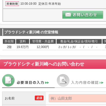
10:00-19:00 定休日:年末年始
プラウドシティ新川崎
の空室情報
所在階
賃料
管理費・共益費
敷金/礼金/保証金/償却/敷引
2階
19.8万円
12,000円
/
/
/
/
2ヶ月
1ヶ月
-
-
-
プラウドシティ新川崎
へのお問い合わせ
お名前
必須