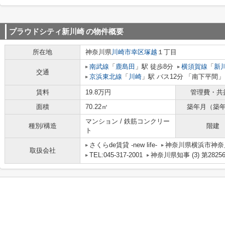
プラウドシティ新川崎
の物件概要
所在地
神奈川県
川崎市幸区
塚越
１丁目
南武線
「
鹿島田
」駅 徒歩8分
横須賀線
「
新
交通
京浜東北線
「
川崎
」駅 バス12分 「南下平間」
賃料
19.8万円
管理費・共
面積
70.22㎡
築年月（築
マンション / 鉄筋コンクリー
種別/構造
階建
ト
さくらde賃貸 -new life-
神奈川県横浜市神奈川
取扱会社
TEL:045-317-2001
神奈川県知事 (3) 第2825