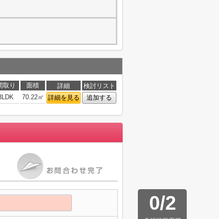
間取り
面積
詳細
検討リスト
3LDK
70.22㎡
詳細を見る
追加する
0
/
2