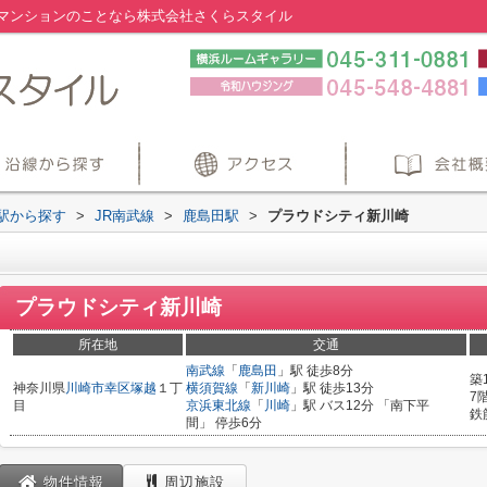
マンションのことなら株式会社さくらスタイル
・駅から探す
>
JR南武線
>
鹿島田駅
>
プラウドシティ新川崎
プラウドシティ新川崎
所在地
交通
南武線
「
鹿島田
」駅 徒歩8分
築
神奈川県
川崎市幸区
塚越
１丁
横須賀線
「
新川崎
」駅 徒歩13分
7
目
京浜東北線
「
川崎
」駅 バス12分 「南下平
鉄
間」 停歩6分
物件情報
周辺施設