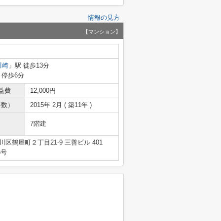
情報の見方
【マンション】
川崎
」駅 徒歩13分
 停歩6分
益費
12,000円
年数）
2015年 2月 ( 築11年 )
7階建
区鶴屋町２丁目21-9 三善ビル 401
6号