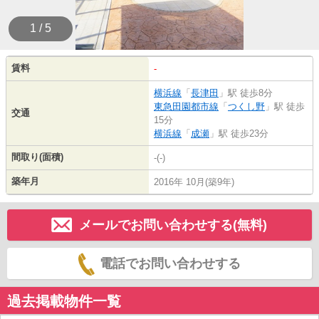
1 / 5
賃料
-
横浜線
「
長津田
」駅 徒歩8分
東急田園都市線
「
つくし野
」駅 徒歩
交通
15分
横浜線
「
成瀬
」駅 徒歩23分
間取り(面積)
-(-)
築年月
2016年 10月(築9年)
メールでお問い合わせする(無料)
電話でお問い合わせする
過去掲載物件一覧