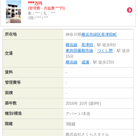
***
万円
(管理費・共益費 ***円)
敷：***｜礼：***
2階 / *** / ***
所在地
神奈川県
横浜市緑区
長津田町
横浜線
「
長津田
」駅 徒歩8分
東急田園都市線
「
つくし野
」駅 徒歩
交通
15分
横浜線
「
成瀬
」駅 徒歩23分
賃料
-
管理費等
-
面積
-
築年数
2016年 10月 (築9年)
種別/構造
アパート/木造
階建
3階建
株式会社さくらスタイル