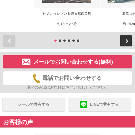
セブン-イレブン 長津田駅西口店
和幸 あ
約471m／6分
約1073
前
メールでお問い合わせする(無料)
電話でお問い合わせする
現況の確認はお気軽にお問い合わせください。
メールで共有する
LINEで共有する
お客様の声