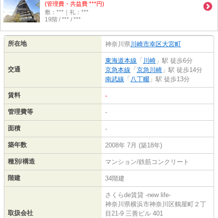
(管理費・共益費 ***円)
敷：***｜礼：***
19階 / *** / ***
所在地
神奈川県
川崎市幸区
大宮町
東海道本線
「
川崎
」駅 徒歩6分
交通
京急本線
「
京急川崎
」駅 徒歩14分
南武線
「
八丁畷
」駅 徒歩13分
賃料
-
管理費等
-
面積
-
築年数
2008年 7月 (築18年)
種別/構造
マンション/鉄筋コンクリート
階建
34階建
さくらde賃貸 -new life-
神奈川県横浜市神奈川区鶴屋町２丁
取扱会社
目21-9 三善ビル 401