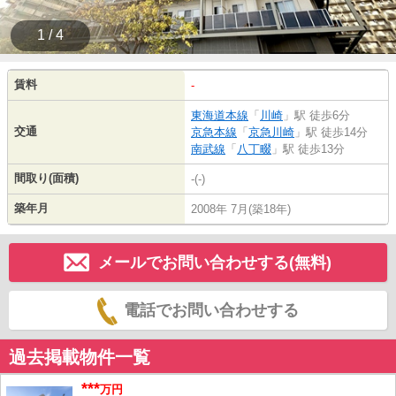
1 / 4
賃料
-
東海道本線
「
川崎
」駅 徒歩6分
交通
京急本線
「
京急川崎
」駅 徒歩14分
南武線
「
八丁畷
」駅 徒歩13分
間取り(面積)
-(-)
築年月
2008年 7月(築18年)
メールでお問い合わせする(無料)
電話でお問い合わせする
過去掲載物件一覧
***
万円