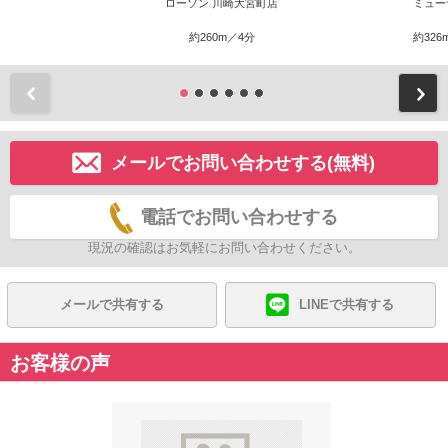
ローソン 川崎大宮町店
ミュー
約260m／4分
約326
前
メールでお問い合わせする(無料)
電話でお問い合わせする
現況の確認はお気軽にお問い合わせください。
メールで共有する
LINEで共有する
お客様の声