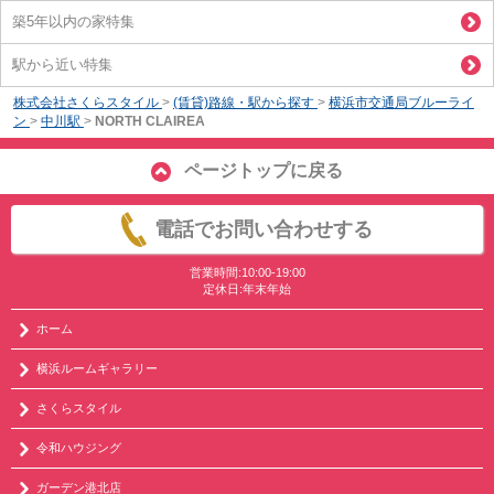
築5年以内の家特集
駅から近い特集
株式会社さくらスタイル
>
(賃貸)路線・駅から探す
>
横浜市交通局ブルーライ
ン
>
中川駅
>
NORTH CLAIREA
ページトップに戻る
電話でお問い合わせする
営業時間:10:00-19:00
定休日:年末年始
ホーム
横浜ルームギャラリー
さくらスタイル
令和ハウジング
ガーデン港北店