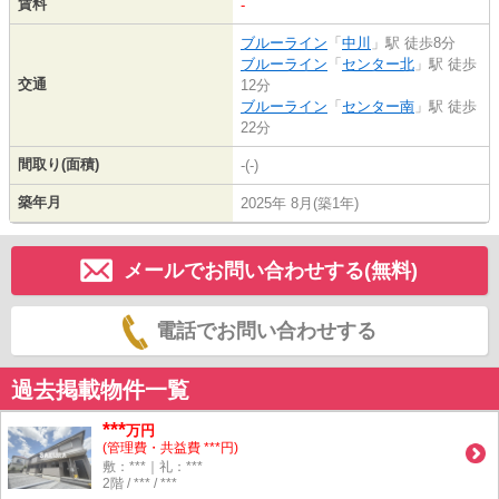
賃料
-
ブルーライン
「
中川
」駅 徒歩8分
ブルーライン
「
センター北
」駅 徒歩
交通
12分
ブルーライン
「
センター南
」駅 徒歩
22分
間取り(面積)
-(-)
築年月
2025年 8月(築1年)
メールでお問い合わせする(無料)
電話でお問い合わせする
過去掲載物件一覧
***
万円
(管理費・共益費 ***円)
敷：***｜礼：***
2階 / *** / ***