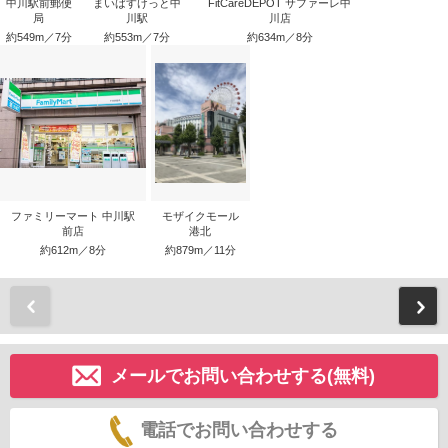
中川駅前郵便
まいばすけっと中
FitCareDEPOT サファーレ中
局
川駅
川店
約549m／7分
約553m／7分
約634m／8分
ファミリーマート 中川駅
モザイクモール
前店
港北
約612m／8分
約879m／11分
前
メールでお問い合わせする(無料)
電話でお問い合わせする