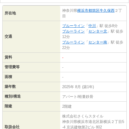
神奈川県
横浜市都筑区
牛久保西
２丁
所在地
目
ブルーライン
「
中川
」駅 徒歩8分
ブルーライン
「
センター北
」駅 徒歩
交通
12分
ブルーライン
「
センター南
」駅 徒歩
22分
賃料
-
管理費等
-
面積
-
築年数
2025年 8月 (築1年)
種別/構造
アパート/軽量鉄骨
階建
2階建
株式会社さくらスタイル
神奈川県横浜市港北区新横浜２丁目5
取扱会社
-4 京浜建物第2ビル 802