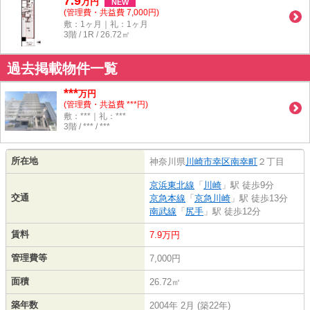
7.9
万
円
NEW
(管理費・共益費 7,000円)
敷：1ヶ月｜礼：1ヶ月
3階 / 1R / 26.72㎡
過去掲載物件一覧
***
万円
(管理費・共益費 ***円)
敷：***｜礼：***
3階 / *** / ***
所在地
神奈川県
川崎市幸区
南幸町
２丁目
京浜東北線
「
川崎
」駅 徒歩9分
交通
京急本線
「
京急川崎
」駅 徒歩13分
南武線
「
尻手
」駅 徒歩12分
賃料
7.9万円
管理費等
7,000円
面積
26.72㎡
築年数
2004年 2月 (築22年)