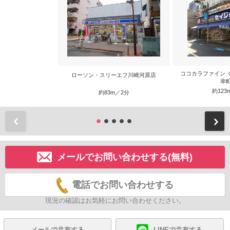
ココカラファイン 
ローソン・スリーエフ川崎河原店
幸
約123
約83m／2分
前
メールでお問い合わせする(無料)
電話でお問い合わせする
現況の確認はお気軽にお問い合わせください。
メールで共有する
LINEで共有する