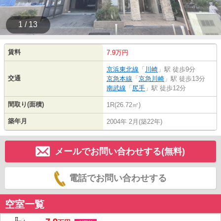
1 / 13
賃料
7.9万円
京浜東北線
「
川崎
」駅 徒歩9分
交通
京急本線
「
京急川崎
」駅 徒歩13分
南武線
「
尻手
」駅 徒歩12分
間取り(面積)
1R(26.72㎡)
築年月
2004年 2月(築22年)
メールでお問い合わせする(無料)
電話でお問い合わせする
空室一覧