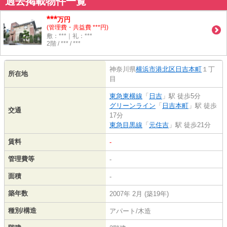
過去掲載物件一覧
***
万円
(管理費・共益費 ***円)
敷：***｜礼：***
2階 / *** / ***
神奈川県
横浜市港北区
日吉本町
１丁
所在地
目
東急東横線
「
日吉
」駅 徒歩5分
グリーンライン
「
日吉本町
」駅 徒歩
交通
17分
東急目黒線
「
元住吉
」駅 徒歩21分
賃料
-
管理費等
-
面積
-
築年数
2007年 2月 (築19年)
種別/構造
アパート/木造