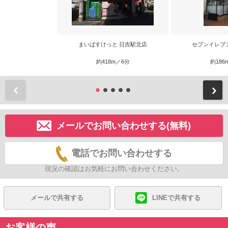
まいばすけっと 日吉駅北店
セブンイレブ
約418m／6分
約186
前
メールでお問い合わせする(無料)
電話でお問い合わせする
現況の確認はお気軽にお問い合わせください。
メールで共有する
LINEで共有する
お客様の声