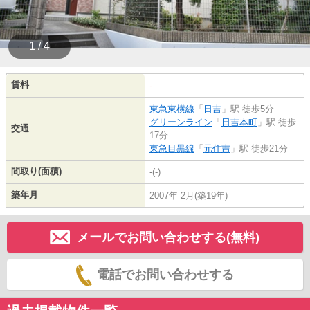
1 / 4
賃料
-
東急東横線
「
日吉
」駅 徒歩5分
グリーンライン
「
日吉本町
」駅 徒歩
交通
17分
東急目黒線
「
元住吉
」駅 徒歩21分
間取り(面積)
-(-)
築年月
2007年 2月(築19年)
メールでお問い合わせする(無料)
電話でお問い合わせする