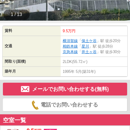
1 / 13
賃料
9.5万円
横須賀線
「
保土ケ谷
」駅 徒歩20分
交通
相鉄本線
「
星川
」駅 徒歩28分
京急本線
「
井土ヶ谷
」駅 徒歩30分
間取り(面積)
2LDK(55.72㎡)
築年月
1995年 5月(築31年)
メールでお問い合わせする(無料)
電話でお問い合わせする
空室一覧