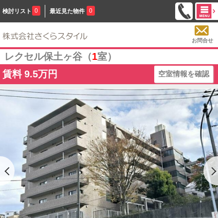
0
0
検討リスト
最近見た物件
お問合せ
レクセル保土ヶ谷（
1
室）
賃料
9.5万円
空室情報を確認