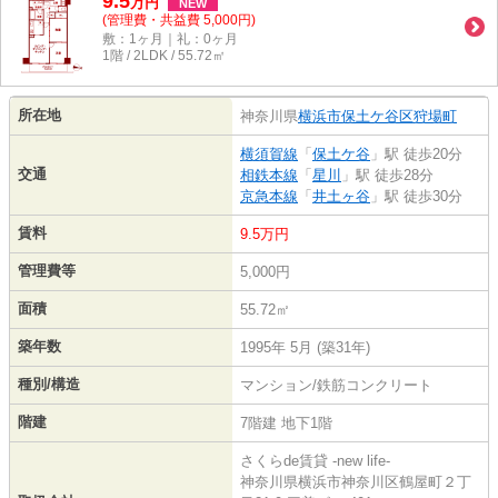
9.5
万
円
NEW
(管理費・共益費 5,000円)
敷：1ヶ月｜礼：0ヶ月
1階 / 2LDK / 55.72㎡
所在地
神奈川県
横浜市保土ケ谷区
狩場町
横須賀線
「
保土ケ谷
」駅 徒歩20分
交通
相鉄本線
「
星川
」駅 徒歩28分
京急本線
「
井土ヶ谷
」駅 徒歩30分
賃料
9.5万円
管理費等
5,000円
面積
55.72㎡
築年数
1995年 5月 (築31年)
種別/構造
マンション/鉄筋コンクリート
階建
7階建 地下1階
さくらde賃貸 -new life-
神奈川県横浜市神奈川区鶴屋町２丁