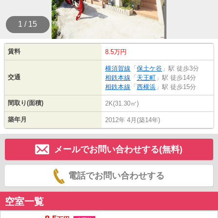
1 / 15
賃料
8.5万円
横須賀線
「
保土ケ谷
」駅 徒歩3分
交通
相鉄本線
「
天王町
」駅 徒歩14分
相鉄本線
「
西横浜
」駅 徒歩15分
間取り(面積)
2K(31.30㎡)
築年月
2012年 4月(築14年)
メールでお問い合わせする(無料)
電話でお問い合わせする
空室一覧