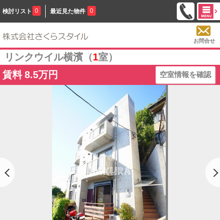
0
0
検討リスト
最近見た物件
お問合せ
リンクウイル横濱（
1
室）
賃料
8.5万円
空室情報を確認