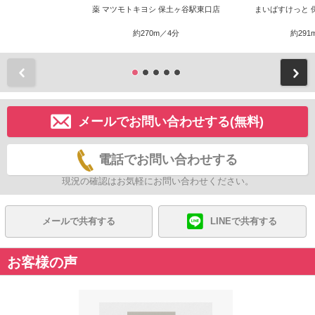
薬 マツモトキヨシ 保土ヶ谷駅東口店
まいばすけっと 
約270m／4分
約291
前
メールでお問い合わせする(無料)
電話でお問い合わせする
現況の確認はお気軽にお問い合わせください。
メールで共有する
LINEで共有する
お客様の声