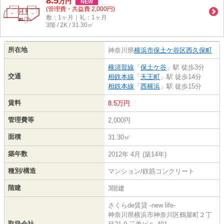
8.5
万
円
NEW
(管理費・共益費 2,000円)
敷：1ヶ月｜礼：1ヶ月
3階 / 2K / 31.30㎡
所在地
神奈川県
横浜市保土ケ谷区
西久保町
横須賀線
「
保土ケ谷
」駅 徒歩3分
交通
相鉄本線
「
天王町
」駅 徒歩14分
相鉄本線
「
西横浜
」駅 徒歩15分
賃料
8.5万円
管理費等
2,000円
面積
31.30㎡
築年数
2012年 4月 (築14年)
種別/構造
マンション/鉄筋コンクリート
階建
3階建
さくらde賃貸 -new life-
神奈川県横浜市神奈川区鶴屋町２丁
取扱会社