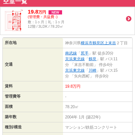
空室一覧
19.8
万
円
NEW
(管理費・共益費 -)
敷：1ヶ月｜礼：1ヶ月
12階 / 3LDK / 78.20㎡
所在地
神奈川県
横浜市鶴見区
上末吉
２丁目
南武線
「
尻手
」駅 徒歩20分
京浜東北線
「
鶴見
」駅 バス11
交通
分 「末吉不動前」 停歩4分
京浜東北線
「
川崎
」駅 バス15
分 「矢向西町」 停歩9分
賃料
19.8万円
管理費等
-
面積
78.20㎡
築年数
2004年 1月 (築22年)
種別/構造
マンション/鉄筋コンクリート