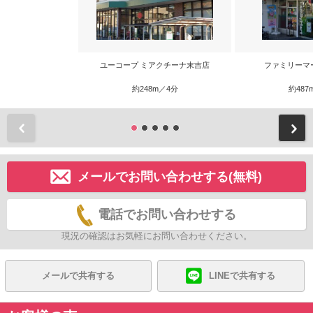
ユーコープ ミアクチーナ末吉店
ファミリーマ
約248m／4分
約487
前
メールでお問い合わせする(無料)
電話でお問い合わせする
現況の確認はお気軽にお問い合わせください。
メールで共有する
LINEで共有する