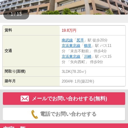
1 / 13
賃料
19.8万円
南武線
「
尻手
」駅 徒歩20分
京浜東北線
「
鶴見
」駅 バス11
交通
分 「末吉不動前」 停歩4分
京浜東北線
「
川崎
」駅 バス15
分 「矢向西町」 停歩9分
間取り(面積)
3LDK(78.20㎡)
築年月
2004年 1月(築22年)
メールでお問い合わせする(無料)
電話でお問い合わせする