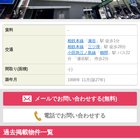
1 / 5
賃料
-
相鉄本線
「
瀬谷
」駅 徒歩1分
相鉄本線
「
三ツ境
」駅 徒歩28分
交通
小田急江ノ島線
「
鶴間
」駅 バス22
分 「瀬谷駅」 停歩2分
間取り(面積)
-(-)
築年月
1998年 11月(築27年)
メールでお問い合わせする(無料)
電話でお問い合わせする
過去掲載物件一覧