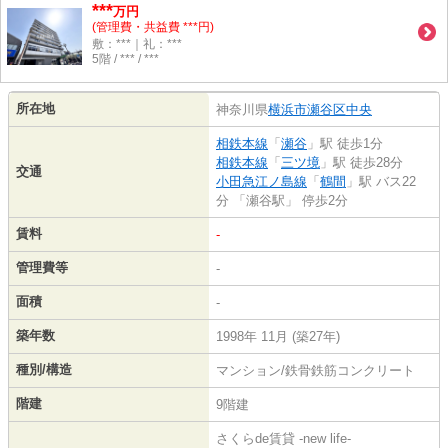
***
万円
(管理費・共益費 ***円)
敷：***｜礼：***
5階 / *** / ***
所在地
神奈川県
横浜市瀬谷区
中央
相鉄本線
「
瀬谷
」駅 徒歩1分
相鉄本線
「
三ツ境
」駅 徒歩28分
交通
小田急江ノ島線
「
鶴間
」駅 バス22
分 「瀬谷駅」 停歩2分
賃料
-
管理費等
-
面積
-
築年数
1998年 11月 (築27年)
種別/構造
マンション/鉄骨鉄筋コンクリート
階建
9階建
さくらde賃貸 -new life-