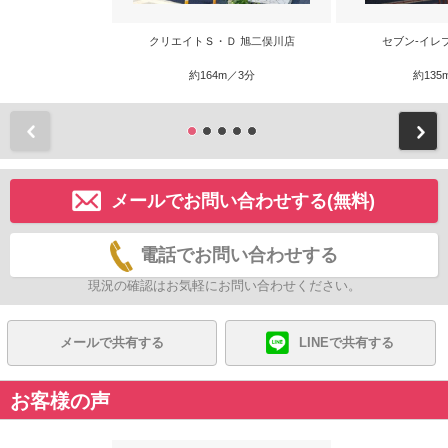
クリエイトＳ・Ｄ 旭二俣川店
セブン-イレ
約164m／3分
約135
前
メールでお問い合わせする(無料)
電話でお問い合わせする
現況の確認はお気軽にお問い合わせください。
メールで共有する
LINEで共有する
お客様の声