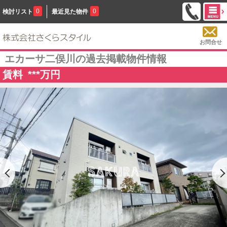
0
0
検討リスト
最近見た物件
お問合せ
エカーサ二俣川の過去掲載物件情報
賃料
***
万円