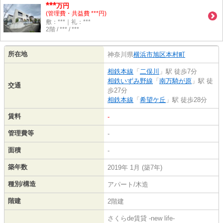
***
万円
(管理費・共益費 ***円)
敷：***｜礼：***
2階 / *** / ***
所在地
神奈川県
横浜市旭区
本村町
相鉄本線
「
二俣川
」駅 徒歩7分
相鉄いずみ野線
「
南万騎が原
」駅 徒
交通
歩27分
相鉄本線
「
希望ケ丘
」駅 徒歩28分
賃料
-
管理費等
-
面積
-
築年数
2019年 1月 (築7年)
種別/構造
アパート/木造
階建
2階建
さくらde賃貸 -new life-