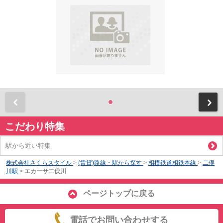
前
こだわり特集
駅から近い特集
株式会社さくらスタイル
>
(賃貸)路線・駅から探す
>
相模鉄道相鉄本線
>
二俣
川駅
>
エカーサ二俣川
ページトップに戻る
電話でお問い合わせする