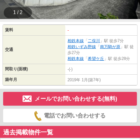
1 / 2
賃料
-
相鉄本線
「
二俣川
」駅 徒歩7分
相鉄いずみ野線
「
南万騎が原
」駅 徒
交通
歩27分
相鉄本線
「
希望ケ丘
」駅 徒歩28分
間取り(面積)
-(-)
築年月
2019年 1月(築7年)
メールでお問い合わせする(無料)
電話でお問い合わせする
過去掲載物件一覧